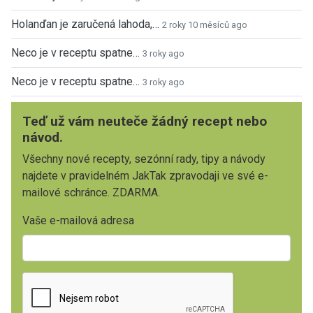
Holanďan je zaručená lahoda,…
2 roky 10 měsíců ago
Neco je v receptu spatne…
3 roky ago
Neco je v receptu spatne…
3 roky ago
Teď už vám neuteče žádný recept nebo
návod.
Všechny nové recepty, sezónní rady, tipy a návody
najdete v pravidelném JakTak zpravodaji ve své e-
mailové schránce. ZDARMA.
Vaše e-mailová adresa