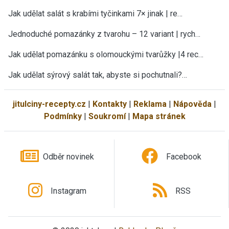
Jak udělat salát s krabími tyčinkami 7× jinak | re…
Jednoduché pomazánky z tvarohu – 12 variant | rych…
Jak udělat pomazánku s olomouckými tvarůžky |4 rec…
Jak udělat sýrový salát tak, abyste si pochutnali?…
jitulciny-recepty.cz
|
Kontakty
|
Reklama
|
Nápověda
|
Podmínky
|
Soukromí
|
Mapa stránek
Odběr novinek
Facebook
Instagram
RSS