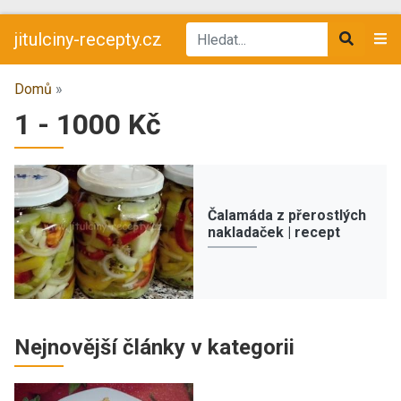
jitulciny-recepty.cz
Domů
»
1 - 1000 Kč
Čalamáda z přerostlých
nakladaček | recept
Nejnovější články v kategorii