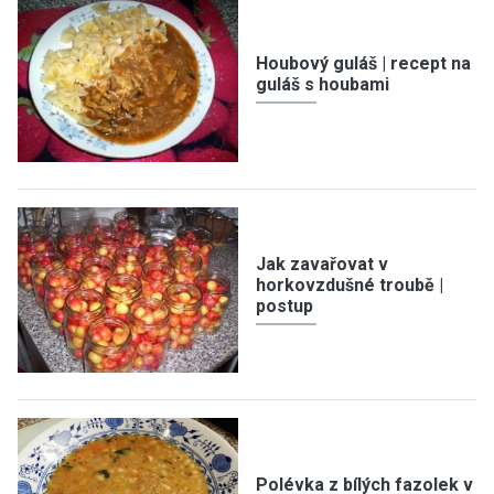
Houbový guláš | recept na
guláš s houbami
Jak zavařovat v
horkovzdušné troubě |
postup
Polévka z bílých fazolek v