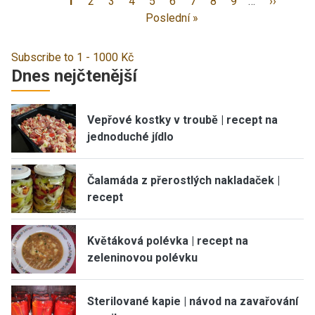
1
2
3
4
5
6
7
8
9
…
››
Poslední »
Subscribe to 1 - 1000 Kč
Dnes nejčtenější
Vepřové kostky v troubě | recept na
jednoduché jídlo
Čalamáda z přerostlých nakladaček |
recept
Květáková polévka | recept na
zeleninovou polévku
Sterilované kapie | návod na zavařování