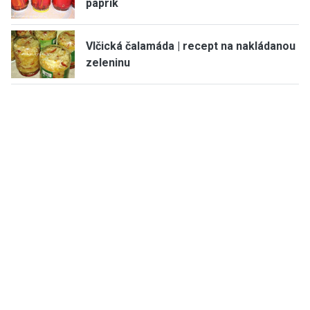
paprik
Vlčická čalamáda | recept na nakládanou
zeleninu