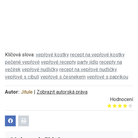
Klíčová slova:
vepřové kostky
recept na vepřové kostky
pečené vepřové
vepřové recepty
party jídlo
recepty na
večírek
vepřové nudličky
recept na vepřové nudličky
vepřové s cibulí
vepřové s česnekem
vepřové s paprikou
Autor:
Jitule
|
Zobrazit autorská práva
Hodnocení
Give it 1/5
Give it 2/5
Give it 3/5
Give it 4/5
Give it 5/5