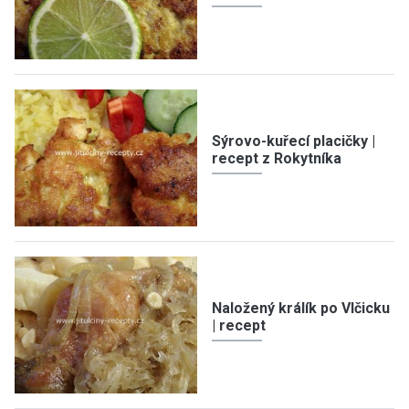
Sýrovo-kuřecí placičky |
recept z Rokytníka
Naložený králík po Vlčicku
| recept