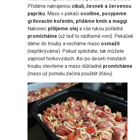
Přidáme nakrájenou
cibuli, česnek a červenou
papriku
. Maso v pekáči
osolíme, posypeme
grilovacím kořením, přidáme kmín a maggi
.
Nakonec
přilijeme olej
a vše rukou pořádně
promícháme
(už teď to nádherně voní). Pekáček
dáme do trouby a necháme maso
osmažit
(nepřikrýváme). Pokud spěcháte, tak můžete
zapnout horkovzduch. Asi po deseti minutách
troubu otevřeme a maso důkladně
promícháme
(maso už pomalu začíná pouštět šťávu).