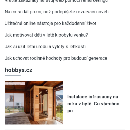
Vraťte zákazníky na svůj web pomocí remarketingu
Na co si dát pozor, než podepíšete rezervaci novéh…
Užitečné online nástroje pro každodenní život
Jak motivovat děti v létě k pobytu venku?
Jak si užít letní úrodu a výlety s lehkostí
Jak uchovat rodinné hodnoty pro budoucí generace
hobbys.cz
Instalace infrasauny na
míru v bytě: Co všechno
po…