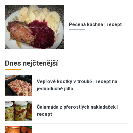
Pečená kachna | recept
Dnes nejčtenější
Vepřové kostky v troubě | recept na
jednoduché jídlo
Čalamáda z přerostlých nakladaček |
recept