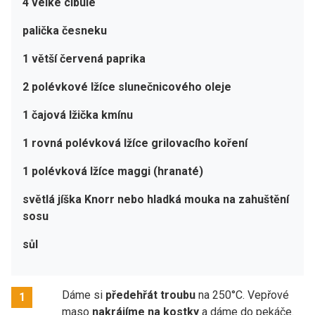
4 velké cibule
palička česneku
1 větší červená paprika
2 polévkové lžíce slunečnicového oleje
1 čajová lžička kmínu
1 rovná polévková lžíce grilovacího koření
1 polévková lžíce maggi (hranaté)
světlá jíška Knorr nebo hladká mouka na zahuštění
sosu
sůl
Dáme si
předehřát troubu
na 250°C. Vepřové
1
maso
nakrájíme na kostky
a dáme do pekáče.