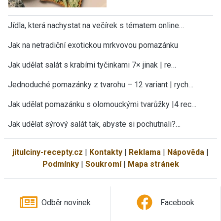
Jídla, která nachystat na večírek s tématem online…
Jak na netradiční exotickou mrkvovou pomazánku
Jak udělat salát s krabími tyčinkami 7× jinak | re…
Jednoduché pomazánky z tvarohu – 12 variant | rych…
Jak udělat pomazánku s olomouckými tvarůžky |4 rec…
Jak udělat sýrový salát tak, abyste si pochutnali?…
jitulciny-recepty.cz
|
Kontakty
|
Reklama
|
Nápověda
|
Podmínky
|
Soukromí
|
Mapa stránek
Odběr novinek
Facebook