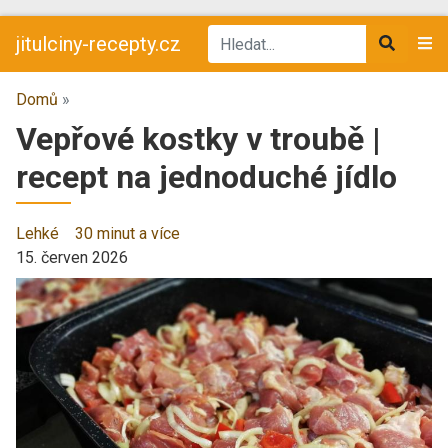
jitulciny-recepty.cz
Domů
»
Vepřové kostky v troubě |
recept na jednoduché jídlo
Lehké
30 minut a více
15. červen 2026