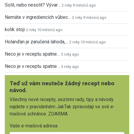
Solit, nebo nesolit? Vývar…
2 roky 9 měsíců ago
Nemáte v ingrediencích vůbec…
2 roky 9 měsíců ago
kolik stoji
2 roky 10 měsíců ago
Holanďan je zaručená lahoda,…
2 roky 10 měsíců ago
Neco je v receptu spatne…
3 roky ago
Neco je v receptu spatne…
3 roky ago
Teď už vám neuteče žádný recept nebo
návod.
Všechny nové recepty, sezónní rady, tipy a návody
najdete v pravidelném JakTak zpravodaji ve své e-
mailové schránce. ZDARMA.
Vaše e-mailová adresa