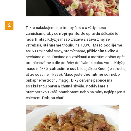
2
Takto nakukujeme do trouby často a vždy maso
zamícháme, aby se
nepřipálilo
. Je opravdu důležité to
radši
hlídat
! Když je maso zlatavé a šťáva z něj se
vstřebala,
stáhneme troubu
na 180°C. Maso
podlijeme
asi 500 ml horké vody, promícháme,
přiklopíme víko
a
necháme dusit. Dusíme do změknutí a mezitím občas opět
promícháváme a dle potřeby doléváme teplou vodu. Když je
maso měkké,
zahustíme sos
bílou jíškou Knorr (jen trochu,
ať ze sosu není kaše). Maso ještě
dochutíme
solí nebo
přikápneme trochu maggi. Díky červené paprice má
sos krásnou barvu a chutná skvěle.
Podáváme
s
bramborovou kaší, bramborami nebo na párty nejlépe jen s
chlebem. Dobrou chuť!