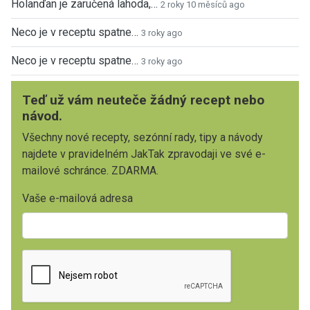
Holanďan je zaručená lahoda,…
2 roky 10 měsíců ago
Neco je v receptu spatne…
3 roky ago
Neco je v receptu spatne…
3 roky ago
Teď už vám neuteče žádný recept nebo
návod.
Všechny nové recepty, sezónní rady, tipy a návody
najdete v pravidelném JakTak zpravodaji ve své e-
mailové schránce. ZDARMA.
Vaše e-mailová adresa