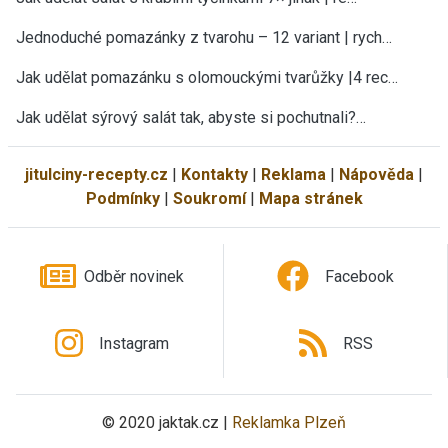
Jednoduché pomazánky z tvarohu – 12 variant | rych…
Jak udělat pomazánku s olomouckými tvarůžky |4 rec…
Jak udělat sýrový salát tak, abyste si pochutnali?…
jitulciny-recepty.cz
|
Kontakty
|
Reklama
|
Nápověda
|
Podmínky
|
Soukromí
|
Mapa stránek
Odběr novinek
Facebook
Instagram
RSS
© 2020 jaktak.cz |
Reklamka Plzeň