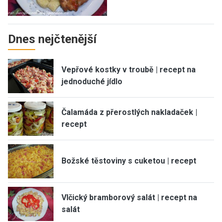
Dnes nejčtenější
Vepřové kostky v troubě | recept na
jednoduché jídlo
Čalamáda z přerostlých nakladaček |
recept
Božské těstoviny s cuketou | recept
Vlčický bramborový salát | recept na
salát