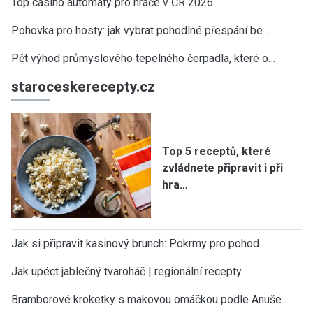
Top casino automaty pro hráče v ČR 2026
Pohovka pro hosty: jak vybrat pohodlné přespání be…
Pět výhod průmyslového tepelného čerpadla, které o…
staroceskerecepty.cz
Top 5 receptů, které
zvládnete připravit i při
hra…
Jak si připravit kasinový brunch: Pokrmy pro pohod…
Jak upéct jablečný tvaroháč | regionální recepty
Bramborové kroketky s makovou omáčkou podle Anuše…