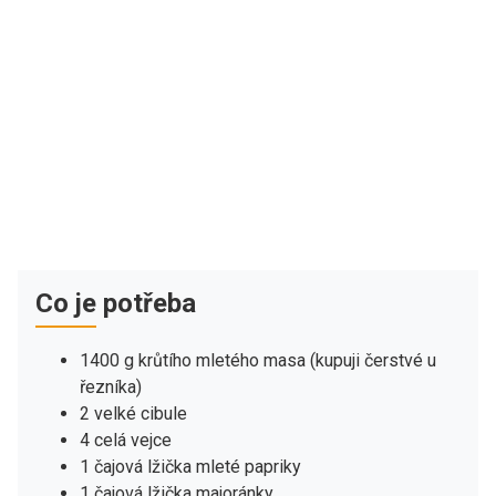
Co je potřeba
1400 g krůtího mletého masa (kupuji čerstvé u
řezníka)
2 velké cibule
4 celá vejce
1 čajová lžička mleté papriky
1 čajová lžička majoránky