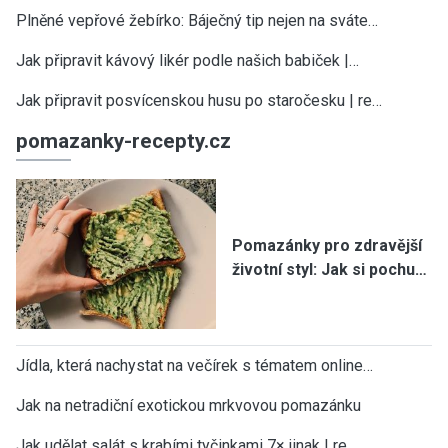
Plněné vepřové žebírko: Báječný tip nejen na sváte…
Jak připravit kávový likér podle našich babiček |…
Jak připravit posvícenskou husu po staročesku | re…
pomazanky-recepty.cz
Pomazánky pro zdravější
životní styl: Jak si pochu…
Jídla, která nachystat na večírek s tématem online…
Jak na netradiční exotickou mrkvovou pomazánku
Jak udělat salát s krabími tyčinkami 7× jinak | re…