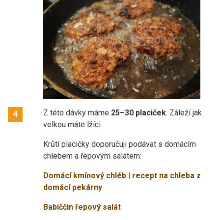
Z této dávky máme
25–30 placiček
. Záleží jak
4
velkou máte lžíci.
Krůtí placičky doporučuji podávat s domácím
chlebem a řepovým salátem:
Domácí kmínový chléb | recept na chleba z
domácí pekárny
Babiččin řepový salát