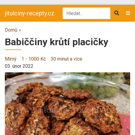
jitulciny-recepty.cz
Domů
»
Babiččiny krůtí placičky
Mírný
1 - 1000 Kč
30 minut a více
03. únor 2022