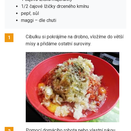
1/2 čajové lžičky drceného kmínu
pepř, sůl
maggi – dle chuti
Cibulku si pokrájíme na drobno, vložíme do větší
1
mísy a přidáme ostatní suroviny.
Pomocí domácího robota nebo vlastní rukou