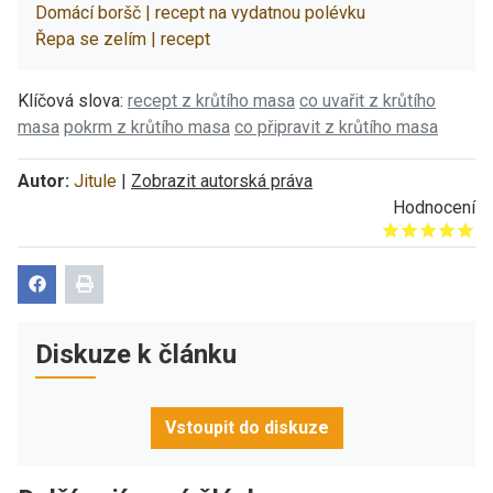
Domácí boršč | recept na vydatnou polévku
Řepa se zelím | recept
Klíčová slova:
recept z krůtího masa
co uvařit z krůtího
masa
pokrm z krůtího masa
co připravit z krůtího masa
Autor:
Jitule
|
Zobrazit autorská práva
Hodnocení
Give it 1/5
Give it 2/5
Give it 3/5
Give it 4/5
Give it 5/5
Diskuze k článku
Vstoupit do diskuze