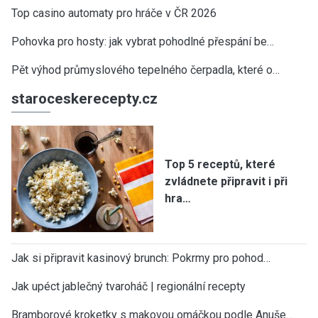
Top casino automaty pro hráče v ČR 2026
Pohovka pro hosty: jak vybrat pohodlné přespání be…
Pět výhod průmyslového tepelného čerpadla, které o…
staroceskerecepty.cz
Top 5 receptů, které
zvládnete připravit i při
hra…
Jak si připravit kasinový brunch: Pokrmy pro pohod…
Jak upéct jablečný tvaroháč | regionální recepty
Bramborové kroketky s makovou omáčkou podle Anuše…