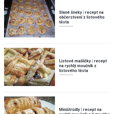
Slané šneky | recept na
občerstvení z listového
těsta
Listové mašličky | recept
na rychlý moučník z
listového těsta
Miništrůdly | recept na