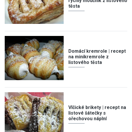
rychlý moučník z listového
těsta
Domácí kremrole | recept
na minikremrole z
listového těsta
Vlčické brikety | recept na
listové šátečky s
ořechovou náplní