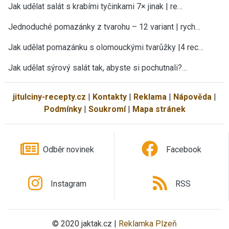
Jak udělat salát s krabími tyčinkami 7× jinak | re…
Jednoduché pomazánky z tvarohu – 12 variant | rych…
Jak udělat pomazánku s olomouckými tvarůžky |4 rec…
Jak udělat sýrový salát tak, abyste si pochutnali?…
jitulciny-recepty.cz
|
Kontakty
|
Reklama
|
Nápověda
|
Podmínky
|
Soukromí
|
Mapa stránek
Odběr novinek
Facebook
Instagram
RSS
© 2020 jaktak.cz |
Reklamka Plzeň