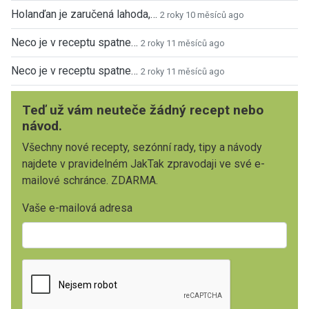
Holanďan je zaručená lahoda,…
2 roky 10 měsíců ago
Neco je v receptu spatne…
2 roky 11 měsíců ago
Neco je v receptu spatne…
2 roky 11 měsíců ago
Teď už vám neuteče žádný recept nebo
návod.
Všechny nové recepty, sezónní rady, tipy a návody
najdete v pravidelném JakTak zpravodaji ve své e-
mailové schránce. ZDARMA.
Vaše e-mailová adresa