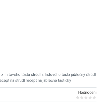
l z listového těsta
štrúdl z listového těsta
jablečný štrúdl
ecept na štrúdl
recept na jablečné taštičky
Hodnocení
Give it 1/5
Give it 2/5
Give it 3/5
Give it 4/5
Give it 5/5