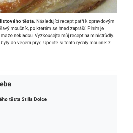
 listového těsta.
Následující recept patří k opravdovým
ňavý moučník, po kterém se hned zapráší. Plním je
se meze nekladou. Vyzkoušejte můj recept na miništrůdly.
k byly do večera pryč. Upečte si tento rychlý moučník z
řeba
vého těsta Stilla Dolce