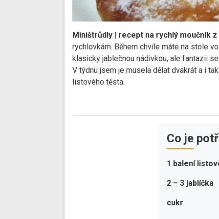
Miništrůdly | recept na rychlý moučník z
rychlovkám. Během chvíle máte na stole vo
klasicky jablečnou nádivkou, ale fantazii 
V týdnu jsem je musela dělat dvakrát a i ta
listového těsta.
Co je pot
1 balení listo
2 –
3 jablíčka
cukr