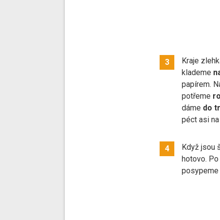
Kraje zleh
3
klademe
n
papírem. N
potřeme
r
dáme
do t
péct asi n
Když jsou 
4
hotovo. Po 
posypem