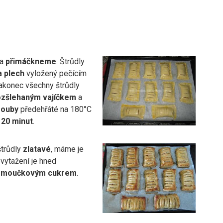
ka
přimáčkneme
. Štrůdly
a plech
vyložený pečícím
akonec všechny štrůdly
ozšlehaným vajíčkem
a
rouby
předehřáté na 180°C
a
20 minut
.
štrůdly
zlatavé
, máme je
vytažení je hned
e
moučkovým cukrem
.