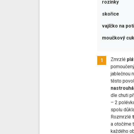
rozinky
skořice
vajíčko na pot
moučkový cuk
Zmrzlé
plá
1
pomoučený 
jablečnou n
těsto povol
nastrouh
dle chuti p
– 2 polévk
spolu důk
Rozmrzlé
a otočíme t
každého ob