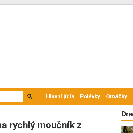
Hlavní jídla
Polévky
Omáčky
Dne
 na rychlý moučník z