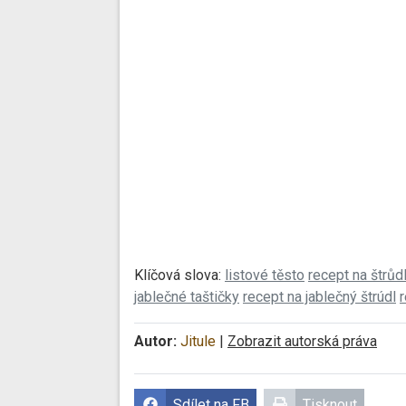
Klíčová slova:
listové těsto
recept na štrůd
jablečné taštičky
recept na jablečný štrúdl
r
Autor:
Jitule
|
Zobrazit autorská práva
Sdílet na FB
Tisknout