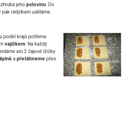
zhruba jeho
polovinu
. Do
y pak rádýlkem uděláme
u podél krajů potřeme
ým
vajíčkem
. Na každý
andáme asi 2 čajové lžičky
áplně
a
přetáhneme
přes