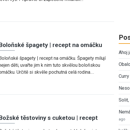
Pos
Boloňské špagety | recept na omáčku
Ahoj 
Boloňské špagety | recept na omáčku. Špagety milují
Obalo
nejen děti, uvařte jim k nim tuto skvělou boloňskou
omáčku. Určitě si skvěle pochutná celá rodina.…
Curry
Nesol
Solit
Nemát
Božské těstoviny s cuketou | recept
ago