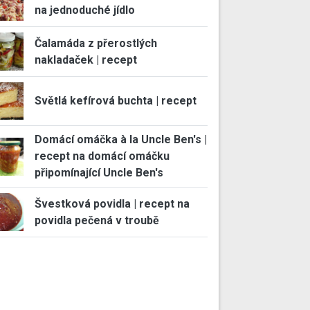
na jednoduché jídlo
Čalamáda z přerostlých
nakladaček | recept
Světlá kefírová buchta | recept
Domácí omáčka à la Uncle Ben's |
recept na domácí omáčku
připomínající Uncle Ben's
Švestková povidla | recept na
povidla pečená v troubě