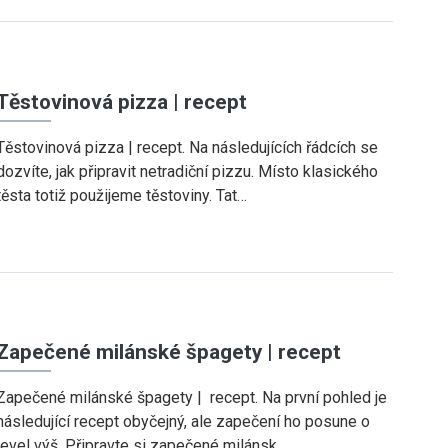
Těstovinová pizza | recept
Těstovinová pizza | recept. Na následujících řádcích se
dozvíte, jak připravit netradiční pizzu. Místo klasického
těsta totiž použijeme těstoviny. Tat…
Zapečené milánské špagety | recept
Zapečené milánské špagety | recept. Na první pohled je
následující recept obyčejný, ale zapečení ho posune o
level výš. Připravte si zapečené milánsk…