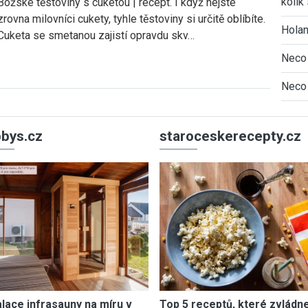
kolik 
Božské těstoviny s cuketou | recept. I když nejste
zrovna milovníci cukety, tyhle těstoviny si určitě oblíbíte.
Holan
Cuketa se smetanou zajistí opravdu skv…
Neco 
Neco 
bys.cz
staroceskerecepty.cz
alace infrasauny na míru v
Top 5 receptů, které zvládn