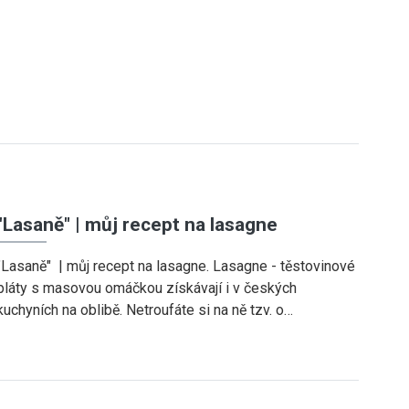
"Lasaně" | můj recept na lasagne
"Lasaně" | můj recept na lasagne. Lasagne - těstovinové
pláty s masovou omáčkou získávají i v českých
kuchyních na oblibě. Netroufáte si na ně tzv. o…