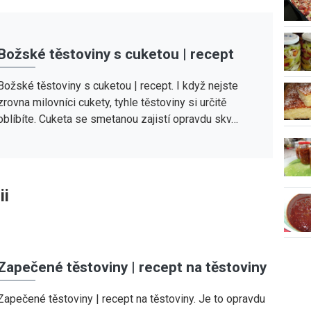
Božské těstoviny s cuketou | recept
Božské těstoviny s cuketou | recept. I když nejste
zrovna milovníci cukety, tyhle těstoviny si určitě
oblíbíte. Cuketa se smetanou zajistí opravdu skv…
ii
Zapečené těstoviny | recept na těstoviny
Zapečené těstoviny | recept na těstoviny. Je to opravdu