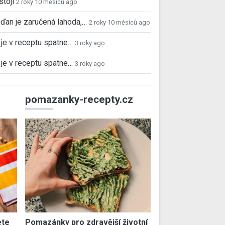
stoji
2 roky 10 měsíců ago
ďan je zaručená lahoda,…
2 roky 10 měsíců ago
je v receptu spatne…
3 roky ago
je v receptu spatne…
3 roky ago
pomazanky-recepty.cz
ete
Pomazánky pro zdravější životní