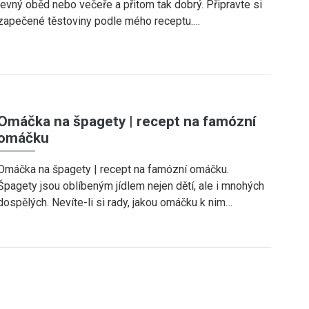
levný oběd nebo večeře a přitom tak dobrý. Připravte si
zapečené těstoviny podle mého receptu.…
Omáčka na špagety | recept na famózní
omáčku
Omáčka na špagety | recept na famózní omáčku.
Špagety jsou oblíbeným jídlem nejen dětí, ale i mnohých
dospělých. Nevíte-li si rady, jakou omáčku k nim…