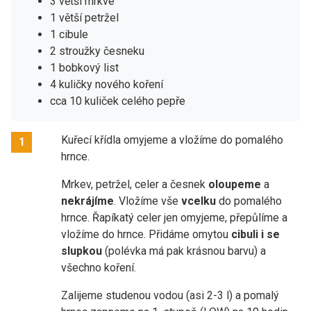
3 větší mrkve
1 větší petržel
1 cibule
2 stroužky česneku
1 bobkový list
4 kuličky nového koření
cca 10 kuliček celého pepře
Kuřecí křídla omyjeme a vložíme do pomalého
1
hrnce.
Mrkev, petržel, celer a česnek
oloupeme
a
nekrájíme
. Vložíme vše
vcelku
do pomalého
hrnce. Řapíkatý celer jen omyjeme, přepůlíme a
vložíme do hrnce. Přidáme omytou
cibuli i se
slupkou
(polévka má pak krásnou barvu) a
všechno koření.
Zalijeme studenou vodou (asi 2-3 l) a pomalý