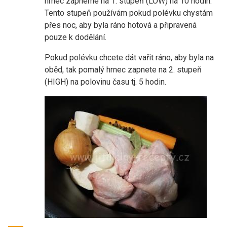
hrnec zapneme na 1. stupeň (LOW) na 10 hodin.
Tento stupeň používám pokud polévku chystám
přes noc, aby byla ráno hotová a připravená
pouze k dodělání.
Pokud polévku chcete dát vařit ráno, aby byla na
oběd, tak pomalý hrnec zapnete na 2. stupeň
(HIGH) na polovinu času tj. 5 hodin.