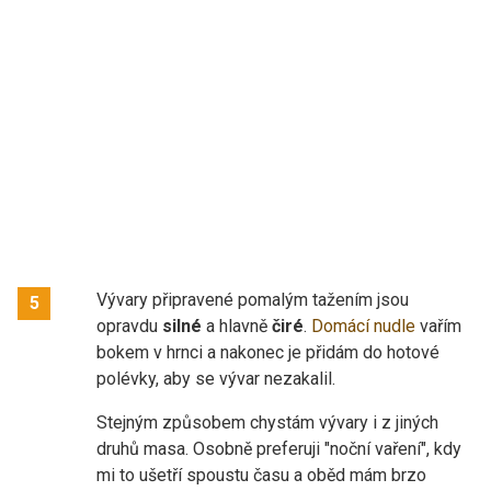
Vývary připravené pomalým tažením jsou
5
opravdu
silné
a hlavně
čiré
.
Domácí nudle
vařím
bokem v hrnci a nakonec je přidám do hotové
polévky, aby se vývar nezakalil.
Stejným způsobem chystám vývary i z jiných
druhů masa. Osobně preferuji "noční vaření", kdy
mi to ušetří spoustu času a oběd mám brzo