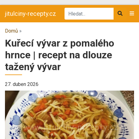
jitulciny-recepty.cz
Domů
»
Kuřecí vývar z pomalého
hrnce | recept na dlouze
tažený vývar
27. duben 2026