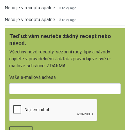
Neco je v receptu spatne…
3 roky ago
Neco je v receptu spatne…
3 roky ago
Teď už vám neuteče žádný recept nebo
návod.
Všechny nové recepty, sezónní rady, tipy a návody
najdete v pravidelném JakTak zpravodaji ve své e-
mailové schránce. ZDARMA.
Vaše e-mailová adresa