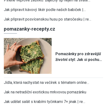
Plněné vepřové žebírko: Báječný tip nejen na sváte…
Jak připravit kávový likér podle našich babiček |…
Jak připravit posvícenskou husu po staročesku | re…
pomazanky-recepty.cz
Pomazánky pro zdravější
životní styl: Jak si pochu…
Jídla, která nachystat na večírek s tématem online…
Jak na netradiční exotickou mrkvovou pomazánku
Jak udělat salát s krabími tyčinkami 7× jinak | re…