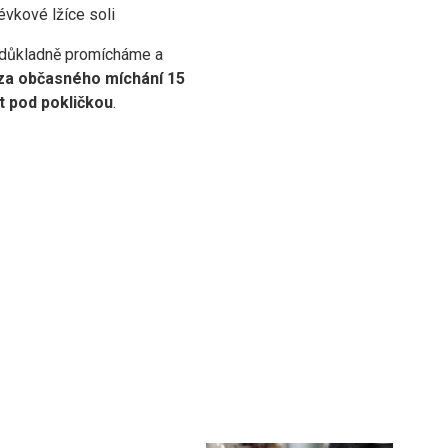
évkové lžíce soli
důkladně promícháme a
a občasného míchání 15
t pod pokličkou
.