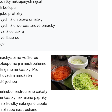
kostky nakrájených rajčat
lli kečupu
ajské protlaky
ových lžic sójové omáčky
ových lžic worcesterové omáčky
vá lžíce cukru
vé lžíce soli
eje
i nachystáme veškerou
 oloupeme ji a nastrouháme
krájíme na kostky. Pro
t uvádím množství
ště jednou:
nahrubo nastrouhané cukety
na kostky nakrájené papriky
 na kostky nakrájené cibule
 nahrubo nastrouhané