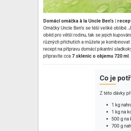
Domácí omáčka à la Uncle Ben's | recep
Omáčky Uncle Ben's se těší veliké oblibě. 
oběd pro větší rodinu, tak se jejich kupován
různých příchutích a můžete je kombinovat s
recept na přípravu domácí pikantní sladko
připravíte cca
7 sklenic o objemu 720 ml
.
Co je pot
Z této dávky př
1 kg nahr
1 kg na k
500 g na 
700 g na