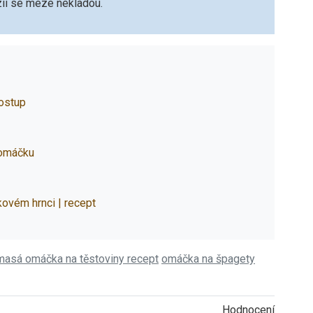
zii se meze nekladou.
postup
 omáčku
kovém hrnci | recept
asá omáčka na těstoviny recept
omáčka na špagety
Hodnocení