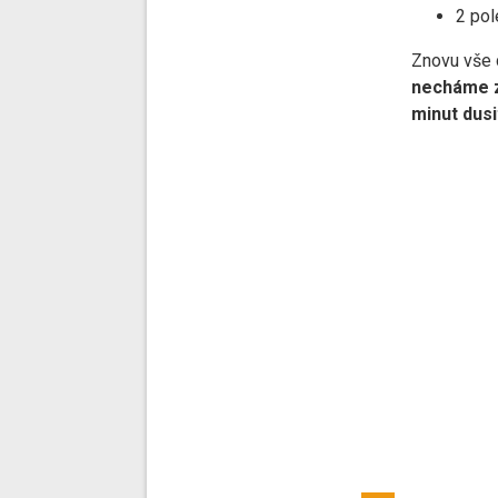
2 pol
Znovu vše 
necháme z
minut dusi