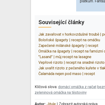
plátkům. Fanta
Související články
Jak zavařovat v horkovzdušné troubě | 
Boloňské špagety | recept na omáčku
Zapečené milánské špagety | recept
Omáčka na špagety | recept na famózní
"Lasaně" | můj recept na lasagne
Vepřové rizoto | recept na snadné rizoto
Jak uvařit rizoto z pečeného kuřete v tla
Čalamáda nejen pod maso | recept
Klíčová slova:
domácí omáčka z rajčat
bezm
zeleninová omáčka na těstoviny
Autor:
Jitule
|
Zobrazit autorská práva