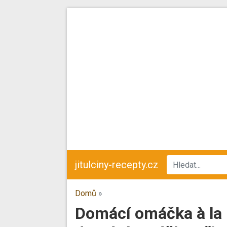
jitulciny-recepty.cz
Domů
»
Domácí omáčka à la U