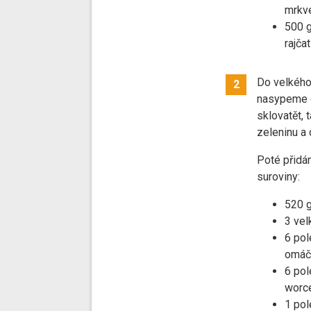
mrkv
500 g
rajčat
Do velkého 
2
nasypeme c
sklovatět,
zeleninu a
Poté přidá
suroviny:
520 g
3 vel
6 pol
omáč
6 pol
worc
1 pol