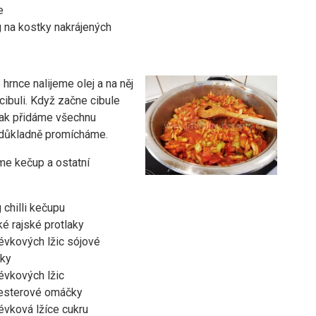
e
 na kostky nakrájených
hrnce nalijeme olej a na něj
ibuli. Když začne cibule
 tak přidáme všechnu
 důkladně promícháme.
me kečup a ostatní
 chilli kečupu
ké rajské protlaky
évkových lžic sójové
ky
évkových lžic
esterové omáčky
évková lžíce cukru