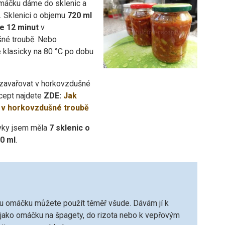
áčku dáme do sklenic a
. Sklenici o objemu
720 ml
e 12 minut
v
né troubě. Nebo
 klasicky na 80 °C po dobu
k zavařovat v horkovzdušné
cept najdete
ZDE:
Jak
 v horkovzdušné troubě
vky jsem měla
7 sklenic o
0 ml
.
u omáčku můžete použít těměř všude. Dávám jí k
ako omáčku na špagety, do rizota nebo k vepřovým