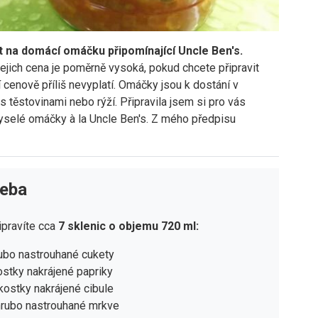
t na domácí omáčku připomínající Uncle Ben's.
Jejich cena je poměrně vysoká, pokud chcete připravit
í cenově příliš nevyplatí. Omáčky jsou k dostání v
 těstovinami nebo rýží. Připravila jsem si pro vás
kyselé omáčky à la Uncle Ben's. Z mého předpisu
řeba
ipravíte cca
7 sklenic o objemu 720 ml:
ubo nastrouhané cukety
ostky nakrájené papriky
kostky nakrájené cibule
hrubo nastrouhané mrkve