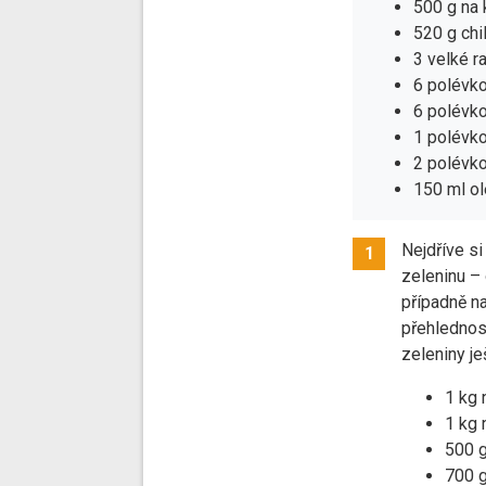
500 g na 
520 g chi
3 velké r
6 polévk
6 polévk
1 polévko
2 polévko
150 ml ol
Nejdříve s
1
zeleninu –
případně na
přehlednos
zeleniny je
1 kg 
1 kg 
500 g
700 g