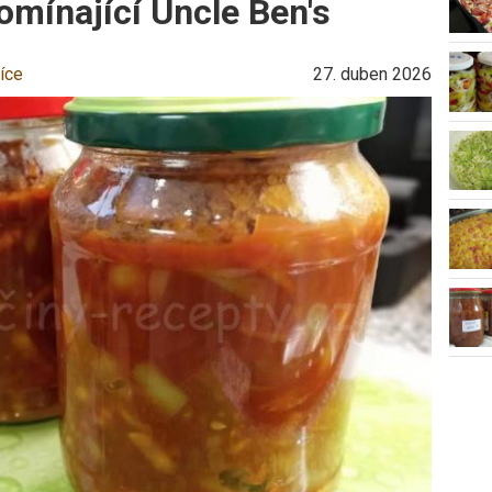
mínající Uncle Ben's
íce
27. duben 2026