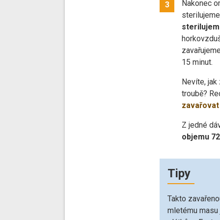
Nakonec om
3
sterilujeme
sterilujem
horkovzduš
zavařujeme
15 minut.
Nevíte, ja
troubě? Re
zavařovat
Z jedné dá
objemu 72
Tipy
Takto zavařeno
mletému masu j