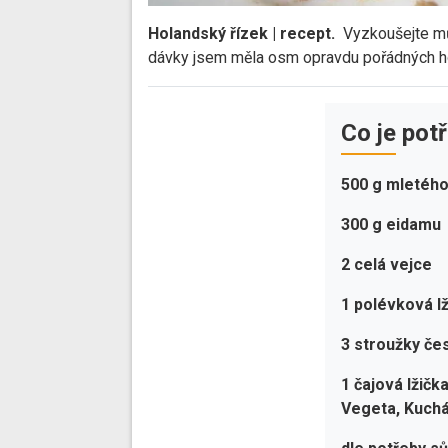
Holandský řízek | recept.
Vyzkoušejte můj
dávky jsem měla osm opravdu pořádných ho
Co je pot
500 g mletéh
300 g eidamu
2 celá vejce
1 polévková l
3 stroužky če
1 čajová lžičk
Vegeta, Kuchá