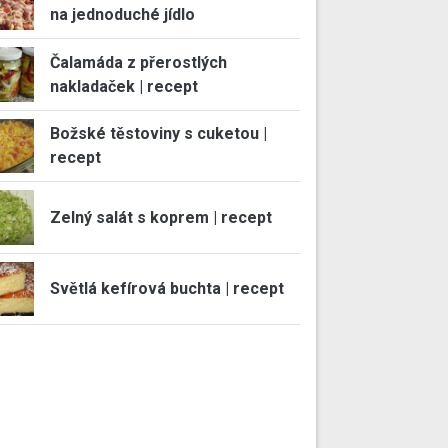
na jednoduché jídlo
Čalamáda z přerostlých
nakladaček | recept
Božské těstoviny s cuketou |
recept
Zelný salát s koprem | recept
Světlá kefírová buchta | recept