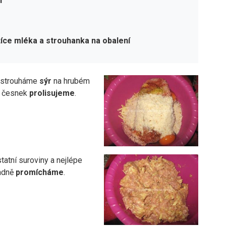
l
žíce mléka a strouhanka na obalení
astrouháme
sýr
na hrubém
a česnek
prolisujeme
.
atní suroviny a nejlépe
adně
promícháme
.