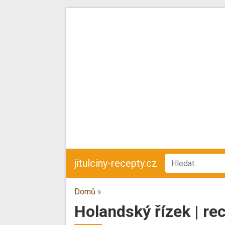
jitulciny-recepty.cz
Domů
»
Holandský řízek | re