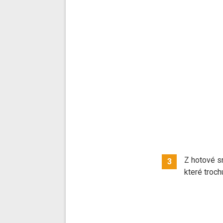
Z hotové s
3
které troch