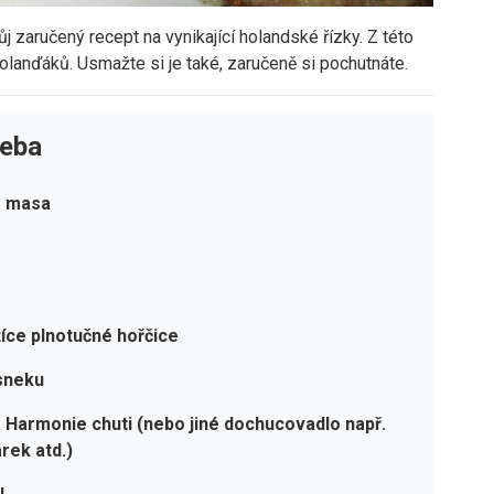
 zaručený recept na vynikající holandské řízky. Z této
lanďáků. Usmažte si je také, zaručeně si pochutnáte.
řeba
o masa
žíce plnotučné hořčice
sneku
a Harmonie chuti (nebo jiné dochucovadlo např.
rek atd.)