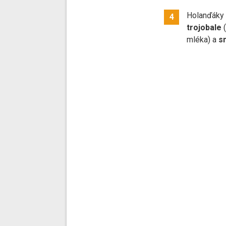
Holanďáky 
4
trojobale
(
mléka) a
s