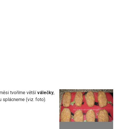
měsi tvoříme větší
válečky
,
u splácneme (viz. foto).