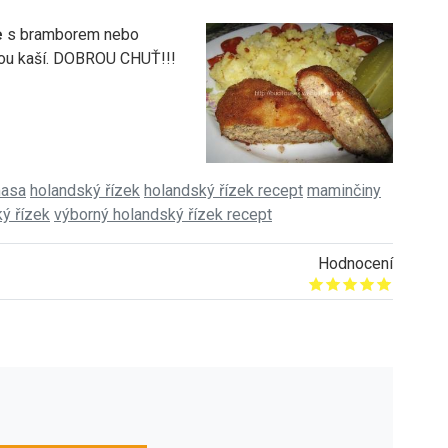
e
s bramborem nebo
ou kaší. DOBROU CHUŤ!!!
masa
holandský řízek
holandský řízek recept
maminčiny
ý řízek
výborný holandský řízek recept
Hodnocení
Give it 1/5
Give it 2/5
Give it 3/5
Give it 4/5
Give it 5/5