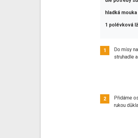
dle potřeby sů
hladká mouka
1 polévková l
Do mísy n
1
struhadle 
Přidáme ost
2
rukou důkl