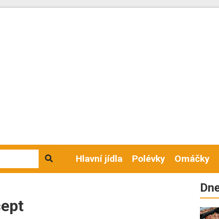
Hlavní jídla
Polévky
Omáčky
Dne
cept