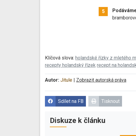
Podávám
5
bramborov
Klíčová slova:
holandské řízky z mletého 
recepty holandský řízek
recept na holandsk
Autor:
Jitule
|
Zobrazit autorská práva
Sdílet na FB
Tisknout
Diskuze k článku