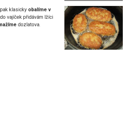
pak klasicky
obalíme v
do vajíček přidávám lžíci
mažíme
dozlatova.