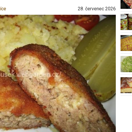
íce
28. červenec 2026