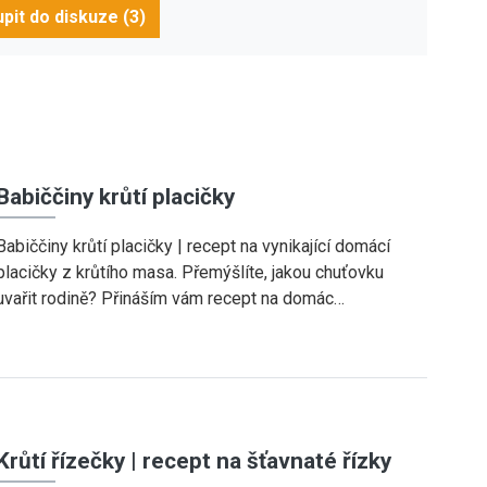
pit do diskuze (3)
Babiččiny krůtí placičky
Babiččiny krůtí placičky | recept na vynikající domácí
placičky z krůtího masa. Přemýšlíte, jakou chuťovku
uvařit rodině? Přináším vám recept na domác…
Krůtí řízečky | recept na šťavnaté řízky