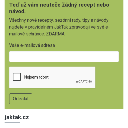
Teď už vám neuteče žádný recept nebo
návod.
Všechny nové recepty, sezónní rady, tipy a návody
najdete v pravidelném JakTak zpravodaji ve své e-
mailové schránce. ZDARMA.
Vaše e-mailová adresa
jaktak.cz