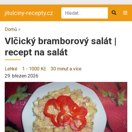
jitulciny-recepty.cz
Domů
»
Vlčický bramborový salát |
recept na salát
Lehké
1 - 1000 Kč
30 minut a více
29. březen 2026