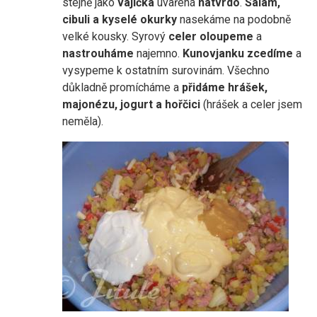
stejně jako
vajíčka
uvařená
natvrdo
.
Salám,
cibuli a kyselé okurky
nasekáme na podobně
velké kousky. Syrový
celer oloupeme
a
nastrouháme
najemno.
Kunovjanku zcedíme
a
vysypeme k ostatním surovinám. Všechno
důkladně promícháme a
přidáme hrášek,
majonézu, jogurt a hořčici
(hrášek a celer jsem
neměla).