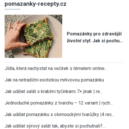
pomazanky-recepty.cz
Pomazánky pro zdravější
životní styl: Jak si pochu…
Jídla, která nachystat na večírek s tématem online…
Jak na netradiční exotickou mrkvovou pomazánku
Jak udělat salát s krabími tyčinkami 7× jinak | re…
Jednoduché pomazánky z tvarohu – 12 variant | rych…
Jak udělat pomazánku s olomouckými tvarůžky |4 rec…
Jak udělat sýrový salát tak, abyste si pochutnali?…