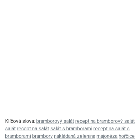
Klíčová slova:
bramborový salát
recept na bramborový salát
salát
recept na salát
salát s bramborami
recept na salát s
bramborami
brambory
nakládaná zelenina
majonéza
hořčice