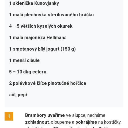
1 sklenička Kunovjanky
1 malá plechovka sterilovaného hrášku
4 – 5 větších kyselých okurek
1 malá majonéza Hellmans
1 smetanový bílý jogurt (150 g)
1 menší cibule
5 – 10 dkg celeru
2 polévkové lžíce plnotučné hořčice
sůl, pepř
Brambory
uvaříme
ve slupce, necháme
1
zchladnout
, oloupeme a
pokrájíme
na kostičky,