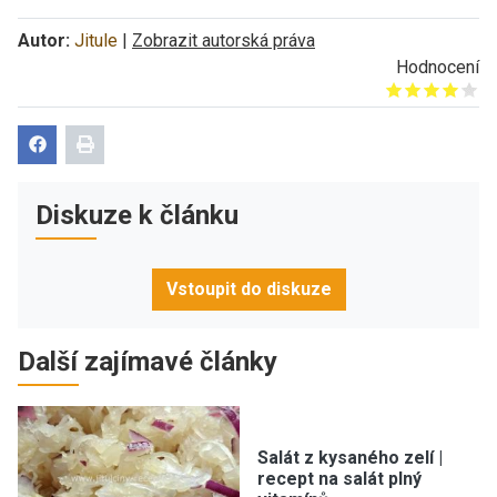
Autor:
Jitule
|
Zobrazit autorská práva
Hodnocení
Give it 1/5
Give it 2/5
Give it 3/5
Give it 4/5
Give it 5/5
Diskuze k článku
Vstoupit do diskuze
Další zajímavé články
Salát z kysaného zelí |
recept na salát plný