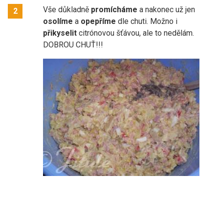
Vše důkladně
promícháme
a nakonec už jen
2
osolíme
a
opepříme
dle chuti. Možno i
přikyselit
citrónovou šťávou, ale to nedělám.
DOBROU CHUŤ!!!