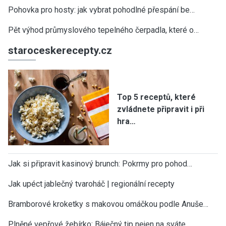
Pohovka pro hosty: jak vybrat pohodlné přespání be…
Pět výhod průmyslového tepelného čerpadla, které o…
staroceskerecepty.cz
Top 5 receptů, které
zvládnete připravit i při
hra…
Jak si připravit kasinový brunch: Pokrmy pro pohod…
Jak upéct jablečný tvaroháč | regionální recepty
Bramborové kroketky s makovou omáčkou podle Anuše…
Plněné vepřové žebírko: Báječný tip nejen na sváte…