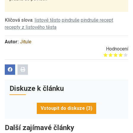
Klíčová slova:
listové těsto
pindruše
pindruše recept
recepty z listového těsta
Autor:
Jitule
Hodnocení
Give it 1/5
Give it 2/5
Give it 3/5
Give it 4/5
Give it 5/5
Diskuze k článku
Vstoupit do diskuze (3)
Další zajímavé články