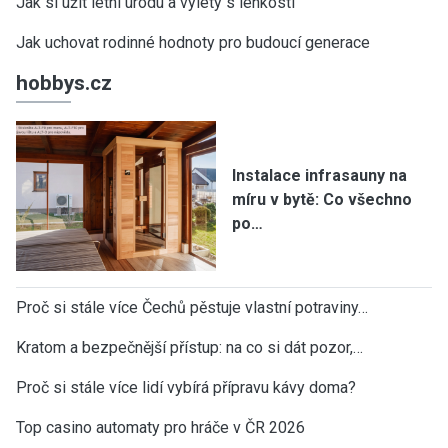
Jak si užít letní úrodu a výlety s lehkostí
Jak uchovat rodinné hodnoty pro budoucí generace
hobbys.cz
Instalace infrasauny na
míru v bytě: Co všechno
po…
Proč si stále více Čechů pěstuje vlastní potraviny…
Kratom a bezpečnější přístup: na co si dát pozor,…
Proč si stále více lidí vybírá přípravu kávy doma?
Top casino automaty pro hráče v ČR 2026