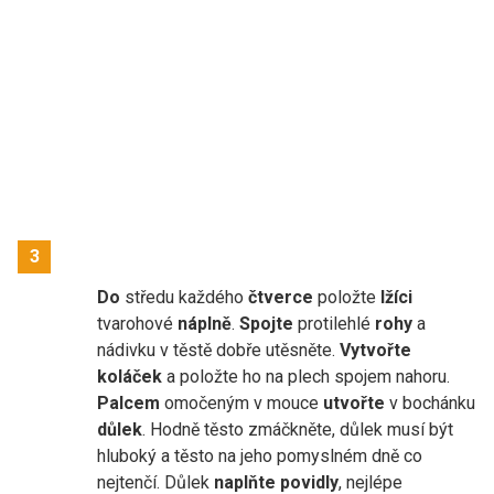
3
Do
středu každého
čtverce
položte
lžíci
tvarohové
náplně
.
Spojte
protilehlé
rohy
a
nádivku v těstě dobře utěsněte.
Vytvořte
koláček
a položte ho na plech spojem nahoru.
Palcem
omočeným v mouce
utvořte
v bochánku
důlek
. Hodně těsto zmáčkněte, důlek musí být
hluboký a těsto na jeho pomyslném dně co
nejtenčí. Důlek
naplňte povidly
, nejlépe