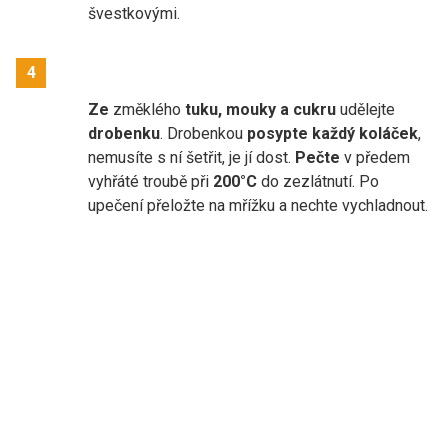
švestkovými.
4
Ze
změklého
tuku, mouky a cukru
udělejte
drobenku
. Drobenkou
posypte každý koláček
,
nemusíte s ní šetřit, je jí dost.
Pečte
v předem
vyhřáté troubě při
200°C
do zezlátnutí. Po
upečení přeložte na mřížku a nechte vychladnout.