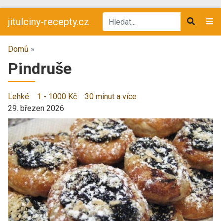
jitulciny-recepty.cz
Domů
»
Pindruše
Lehké
1 - 1000 Kč
30 minut a více
29. březen 2026