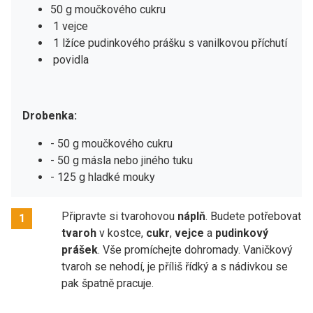
50 g moučkového cukru
1 vejce
1 lžíce pudinkového prášku s vanilkovou příchutí
povidla
Drobenka:
- 50 g moučkového cukru
- 50 g másla nebo jiného tuku
- 125 g hladké mouky
Připravte si tvarohovou
náplň
. Budete potřebovat
1
tvaroh
v kostce,
cukr
,
vejce
a
pudinkový
prášek
. Vše promíchejte dohromady. Vaničkový
tvaroh se nehodí, je příliš řídký a s nádivkou se
pak špatně pracuje.