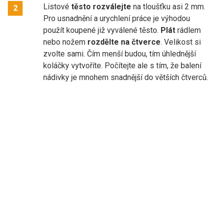
Listové
těsto rozválejte
na tloušťku asi 2 mm.
2
Pro usnadnění a urychlení práce je výhodou
použít koupené již vyválené těsto.
Plát
rádlem
nebo nožem
rozdělte na čtverce
. Velikost si
zvolte sami. Čím menší budou, tím úhlednější
koláčky vytvoříte. Počítejte ale s tím, že balení
nádivky je mnohem snadnější do větších čtverců.