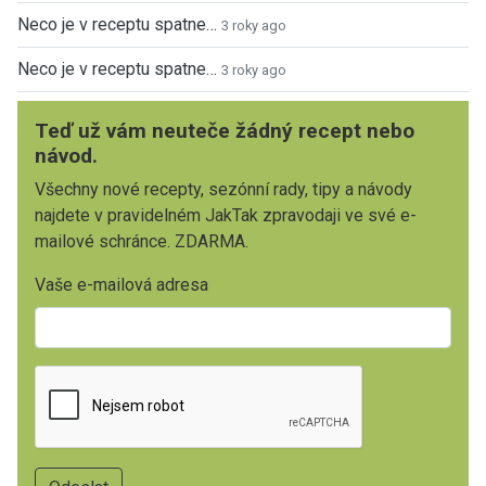
Neco je v receptu spatne…
3 roky ago
Neco je v receptu spatne…
3 roky ago
Teď už vám neuteče žádný recept nebo
návod.
Všechny nové recepty, sezónní rady, tipy a návody
najdete v pravidelném JakTak zpravodaji ve své e-
mailové schránce. ZDARMA.
Vaše e-mailová adresa