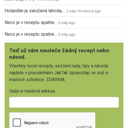
Holanďan je zaručená lahoda,…
2 roky 10 měsíců ago
Neco je v receptu spatne…
3 roky ago
Neco je v receptu spatne…
3 roky ago
Teď už vám neuteče žádný recept nebo
návod.
Všechny nové recepty, sezónní rady, tipy a návody
najdete v pravidelném JakTak zpravodaji ve své e-
mailové schránce. ZDARMA.
Vaše e-mailová adresa