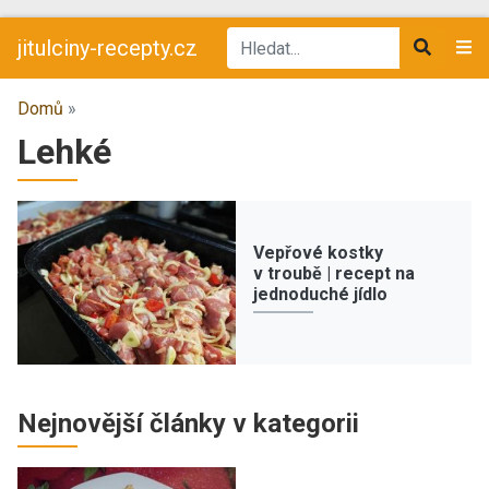
jitulciny-recepty.cz
Domů
»
Lehké
Vepřové kostky
v troubě | recept na
jednoduché jídlo
Nejnovější články v kategorii