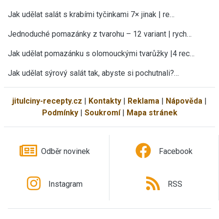
Jak udělat salát s krabími tyčinkami 7× jinak | re…
Jednoduché pomazánky z tvarohu – 12 variant | rych…
Jak udělat pomazánku s olomouckými tvarůžky |4 rec…
Jak udělat sýrový salát tak, abyste si pochutnali?…
jitulciny-recepty.cz
|
Kontakty
|
Reklama
|
Nápověda
|
Podmínky
|
Soukromí
|
Mapa stránek
Odběr novinek
Facebook
Instagram
RSS