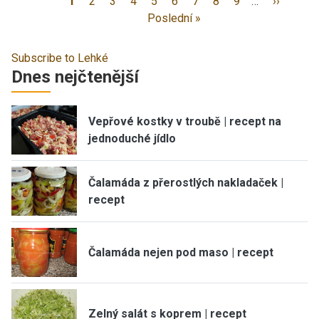
1
2
3
4
5
6
7
8
9
…
››
Poslední »
Subscribe to Lehké
Dnes nejčtenější
Vepřové kostky v troubě | recept na
jednoduché jídlo
Čalamáda z přerostlých nakladaček |
recept
Čalamáda nejen pod maso | recept
Zelný salát s koprem | recept