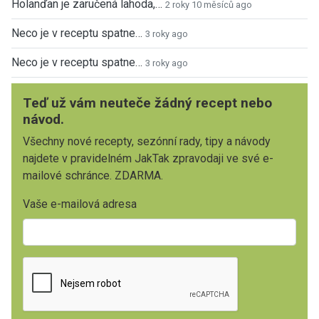
Holanďan je zaručená lahoda,…
2 roky 10 měsíců ago
Neco je v receptu spatne…
3 roky ago
Neco je v receptu spatne…
3 roky ago
Teď už vám neuteče žádný recept nebo
návod.
Všechny nové recepty, sezónní rady, tipy a návody
najdete v pravidelném JakTak zpravodaji ve své e-
mailové schránce. ZDARMA.
Vaše e-mailová adresa