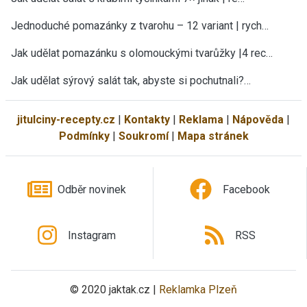
Jednoduché pomazánky z tvarohu – 12 variant | rych…
Jak udělat pomazánku s olomouckými tvarůžky |4 rec…
Jak udělat sýrový salát tak, abyste si pochutnali?…
jitulciny-recepty.cz
|
Kontakty
|
Reklama
|
Nápověda
|
Podmínky
|
Soukromí
|
Mapa stránek
Odběr novinek
Facebook
Instagram
RSS
© 2020 jaktak.cz |
Reklamka Plzeň