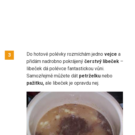
Do hotové polévky rozmíchám jedno
vejce
a
3
přidám nadrobno pokrájený
čerstvý libeček
–
libeček dá polévce fantastickou vůni.
Samozřejmě můžete dát
petrželku
nebo
pažitku,
ale libeček je opravdu nej.