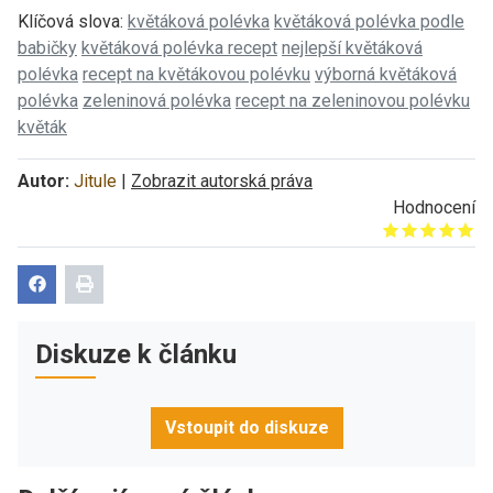
Klíčová slova:
květáková polévka
květáková polévka podle
babičky
květáková polévka recept
nejlepší květáková
polévka
recept na květákovou polévku
výborná květáková
polévka
zeleninová polévka
recept na zeleninovou polévku
květák
Autor:
Jitule
|
Zobrazit autorská práva
Hodnocení
Give it 1/5
Give it 2/5
Give it 3/5
Give it 4/5
Give it 5/5
Diskuze k článku
Vstoupit do diskuze