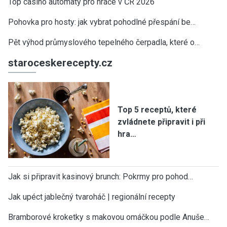
Top casino automaty pro hráče v ČR 2026
Pohovka pro hosty: jak vybrat pohodlné přespání be…
Pět výhod průmyslového tepelného čerpadla, které o…
staroceskerecepty.cz
Top 5 receptů, které
zvládnete připravit i při
hra…
Jak si připravit kasinový brunch: Pokrmy pro pohod…
Jak upéct jablečný tvaroháč | regionální recepty
Bramborové kroketky s makovou omáčkou podle Anuše…