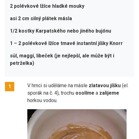
2 polévkové lžíce hladké mouky
asi 2 cm silný plátek másla
1/2 kostky Karpatského nebo jiného bujónu
1
–
2 polévkové lžíce tmavé instantní jíšky Knorr
sůl, maggi, libeček (je nejlepší, ale může být i
petrželka)
V hrnci si uděláme na másle
zlatavou jíšku
(el.
1
sporák na č. 4), trochu
osolíme
a
zalijeme
horkou vodou.