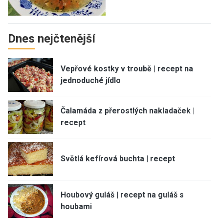
Dnes nejčtenější
Vepřové kostky v troubě | recept na
jednoduché jídlo
Čalamáda z přerostlých nakladaček |
recept
Světlá kefírová buchta | recept
Houbový guláš | recept na guláš s
houbami