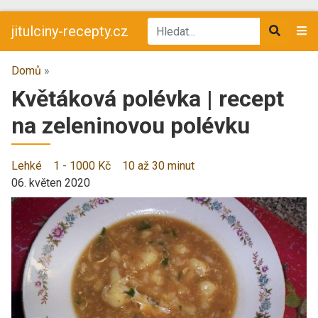
jitulciny-recepty.cz
Domů
»
Květáková polévka | recept
na zeleninovou polévku
Lehké
1 - 1000 Kč
10 až 30 minut
06. květen 2020