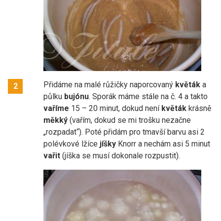
Přidáme na malé růžičky naporcovaný
květák
a
2
půlku
bujónu
. Sporák máme stále na č. 4 a takto
vaříme
15 – 20 minut, dokud není
květák
krásně
měkký
(vařím, dokud se mi trošku nezačne
„rozpadat“). Poté přidám pro tmavší barvu asi 2
polévkové lžíce
jíšky
Knorr a nechám asi 5 minut
vařit
(jíška se musí dokonale rozpustit).