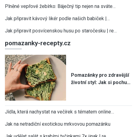
Plněné vepřové žebírko: Báječný tip nejen na sváte…
Jak připravit kávový likér podle našich babiček |…
Jak připravit posvícenskou husu po staročesku | re…
pomazanky-recepty.cz
Pomazánky pro zdravější
životní styl: Jak si pochu…
Jídla, která nachystat na večírek s tématem online…
Jak na netradiční exotickou mrkvovou pomazánku
Jak udělat salát s krabími tyčinkami 7× jinak | re…