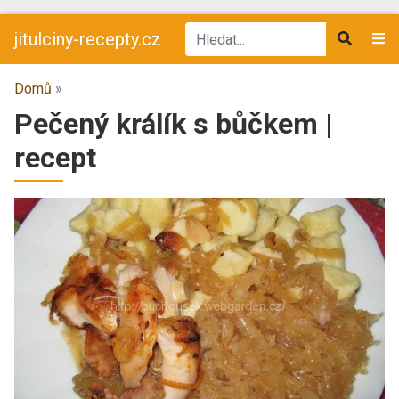
jitulciny-recepty.cz
Domů
»
Pečený králík s bůčkem |
recept