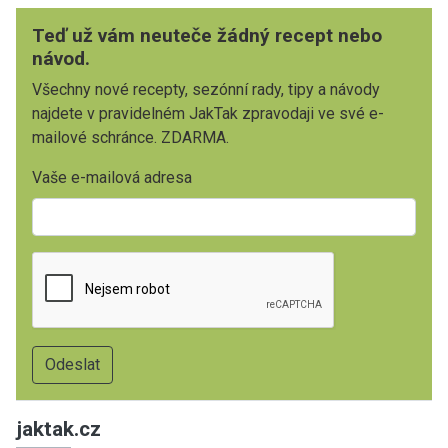
Teď už vám neuteče žádný recept nebo
návod.
Všechny nové recepty, sezónní rady, tipy a návody
najdete v pravidelném JakTak zpravodaji ve své e-
mailové schránce. ZDARMA.
Vaše e-mailová adresa
jaktak.cz