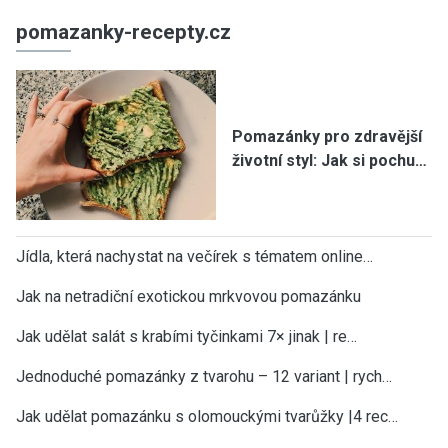
pomazanky-recepty.cz
Pomazánky pro zdravější
životní styl: Jak si pochu…
Jídla, která nachystat na večírek s tématem online…
Jak na netradiční exotickou mrkvovou pomazánku
Jak udělat salát s krabími tyčinkami 7× jinak | re…
Jednoduché pomazánky z tvarohu – 12 variant | rych…
Jak udělat pomazánku s olomouckými tvarůžky |4 rec…