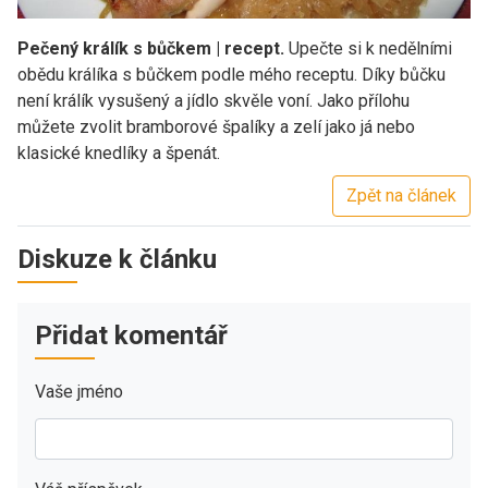
Pečený králík s bůčkem | recept.
Upečte si k nedělními
obědu králíka s bůčkem podle mého receptu. Díky bůčku
není králík vysušený a jídlo skvěle voní. Jako přílohu
můžete zvolit bramborové špalíky a zelí jako já nebo
klasické knedlíky a špenát.
Zpět na článek
Diskuze k článku
Přidat komentář
Vaše jméno