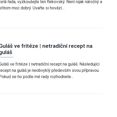
celá řada, vyzkoušejte ten flekovský. Není nijak náročný a
přitom moc dobrý. Uvařte si hovězí…
Guláš ve fritéze | netradiční recept na
guláš
Guláš ve fritéze | netradiční recept na guláš. Následující
recept na guláš je neobvyklý především svou přípravou.
Pokud se ho podle mé rady rozhodnete…