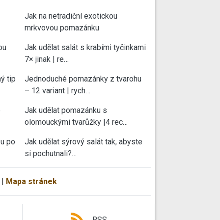
Jak na netradiční exotickou
mrkvovou pomazánku
ou
Jak udělat salát s krabími tyčinkami
7× jinak | re…
ý tip
Jednoduché pomazánky z tvarohu
– 12 variant | rych…
e
Jak udělat pomazánku s
olomouckými tvarůžky |4 rec…
su po
Jak udělat sýrový salát tak, abyste
si pochutnali?…
|
Mapa stránek
RSS