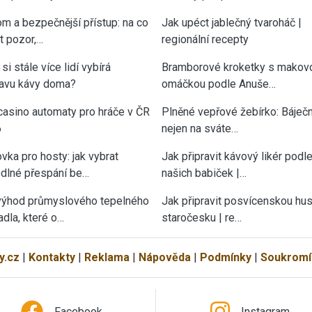
om a bezpečnější přístup: na co
Jak upéct jablečný tvaroháč |
át pozor,…
regionální recepty
si stále více lidí vybírá
Bramborové kroketky s makov
ravu kávy doma?
omáčkou podle Anuše…
casino automaty pro hráče v ČR
Plněné vepřové žebírko: Báječn
6
nejen na sváte…
vka pro hosty: jak vybrat
Jak připravit kávový likér podl
dlné přespání be…
našich babiček |…
výhod průmyslového tepelného
Jak připravit posvícenskou hu
adla, které o…
staročesku | re…
y.cz
|
Kontakty
|
Reklama
|
Nápověda
|
Podmínky
|
Soukromí
Facebook
Instagram