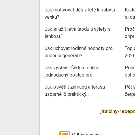
Jak motivovat děti v létě k pobytu
Krat
venku?
si d
Jak si užít letní úrodu a výlety s
Proč 
lehkostí
příp
Jak uchovat rodinné hodnoty pro
Top 
budoucí generace
202
Jak vystavit fakturu online:
Poho
jednoduchý postup pro…
poho
Jak osvětlit zahradu a terasu
Pět 
úsporně: 6 praktický…
čerp
jitulciny-recept
Odběr novinek