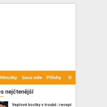
Minutky
Sous vide
Přílohy
s nejčtenější
Vepřové kostky v troubě | recept