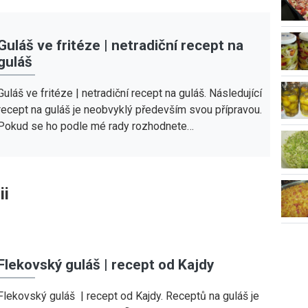
Guláš ve fritéze | netradiční recept na
guláš
Guláš ve fritéze | netradiční recept na guláš. Následující
recept na guláš je neobvyklý především svou přípravou.
Pokud se ho podle mé rady rozhodnete…
ii
Flekovský guláš | recept od Kajdy
Flekovský guláš | recept od Kajdy. Receptů na guláš je