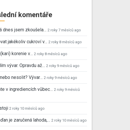
lední komentáře
já dnes jsem zkoušela…
2 roky 7 měsíců ago
vat jakékoliv cukroví v…
2 roky 8 měsíců ago
 (kari) korenie v…
2 roky 8 měsíců ago
ím vývar. Opravdu až…
2 roky 9 měsíců ago
, nebo nesolit? Vývar…
2 roky 9 měsíců ago
e v ingrediencích vůbec…
2 roky 9 měsíců
stoji
2 roky 10 měsíců ago
ďan je zaručená lahoda,…
2 roky 10 měsíců ago