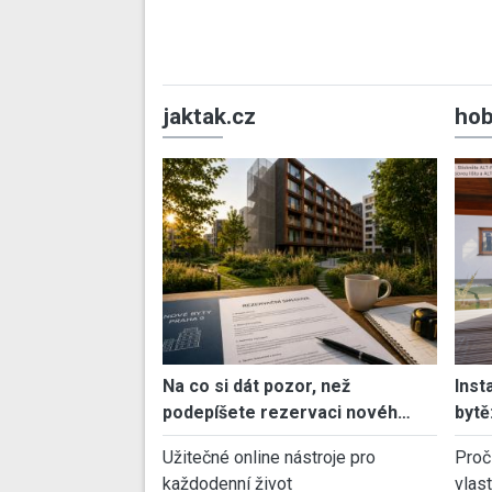
jaktak.cz
hob
Na co si dát pozor, než
Inst
podepíšete rezervaci novéh…
bytě
Užitečné online nástroje pro
Proč
každodenní život
vlas