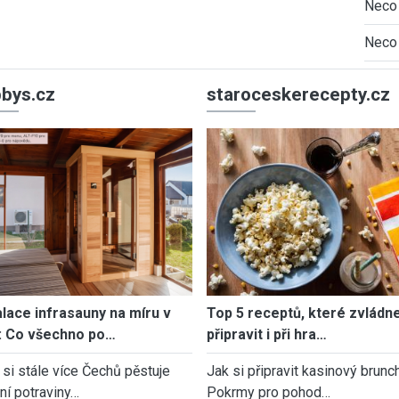
Neco 
Neco 
bys.cz
staroceskerecepty.cz
alace infrasauny na míru v
Top 5 receptů, které zvládn
: Co všechno po…
připravit i při hra…
 si stále více Čechů pěstuje
Jak si připravit kasinový brunch
tní potraviny…
Pokrmy pro pohod…