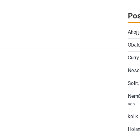
Pos
Ahoj 
Obalo
Curry
Nesol
Solit
Nemát
ago
kolik 
Holan