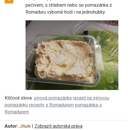
pečivem, s chlebem nebo se pomazánka z
Romaduru výborně hodí i na jednohubky.
Klíčová slova:
sýrová pomazánka
recept na sýrovou
pomazánku
recepty s Romadurem
pomazánka s
Romadurem
Autor:
Jitule
|
Zobrazit autorská práva