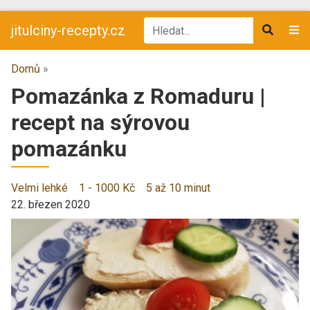
jitulciny-recepty.cz
Domů
»
Pomazánka z Romaduru |
recept na sýrovou
pomazánku
Velmi lehké
1 - 1000 Kč
5 až 10 minut
22. březen 2020