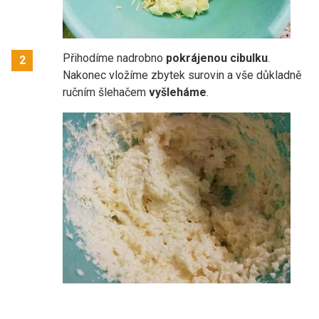
Přihodíme nadrobno
pokrájenou cibulku
.
2
Nakonec vložíme zbytek surovin a vše důkladně
ručním šlehačem
vyšleháme
.