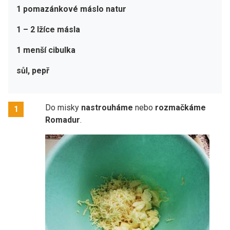
1 pomazánkové máslo natur
1 – 2 lžíce másla
1 menší cibulka
sůl, pepř
Do misky
nastrouháme
nebo
rozmačkáme
1
Romadur
.