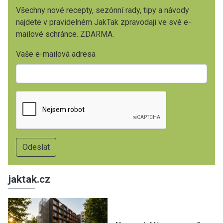
Všechny nové recepty, sezónní rady, tipy a návody
najdete v pravidelném JakTak zpravodaji ve své e-
mailové schránce. ZDARMA.
Vaše e-mailová adresa
jaktak.cz