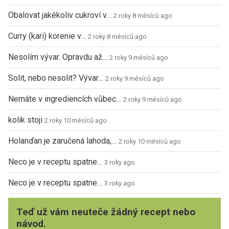
Obalovat jakékoliv cukroví v…
2 roky 8 měsíců ago
Curry (kari) korenie v…
2 roky 8 měsíců ago
Nesolím vývar. Opravdu až…
2 roky 9 měsíců ago
Solit, nebo nesolit? Vývar…
2 roky 9 měsíců ago
Nemáte v ingrediencích vůbec…
2 roky 9 měsíců ago
kolik stoji
2 roky 10 měsíců ago
Holanďan je zaručená lahoda,…
2 roky 10 měsíců ago
Neco je v receptu spatne…
3 roky ago
Neco je v receptu spatne…
3 roky ago
Teď už vám neuteče žádný recept nebo
návod.