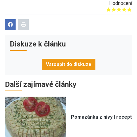
Hodnocení
Give it 1/5
Give it 2/5
Give it 3/5
Give it 4/5
Give it 5/5
Diskuze k článku
Vstoupit do diskuze
Další zajímavé články
Pomazánka z nivy | recept