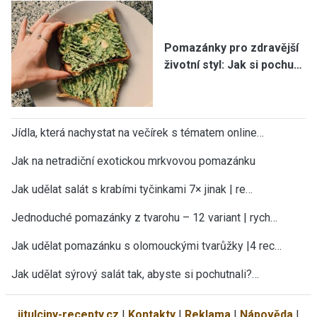
Pomazánky pro zdravější
životní styl: Jak si pochu…
Jídla, která nachystat na večírek s tématem online…
Jak na netradiční exotickou mrkvovou pomazánku
Jak udělat salát s krabími tyčinkami 7× jinak | re…
Jednoduché pomazánky z tvarohu – 12 variant | rych…
Jak udělat pomazánku s olomouckými tvarůžky |4 rec…
Jak udělat sýrový salát tak, abyste si pochutnali?…
jitulciny-recepty.cz
|
Kontakty
|
Reklama
|
Nápověda
|