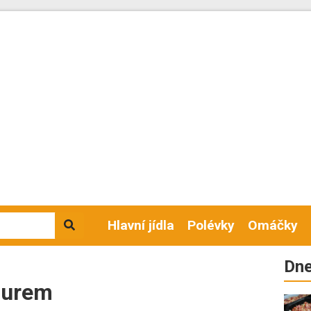
Hlavní jídla
Polévky
Omáčky
Dne
durem