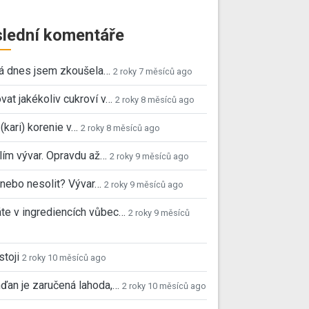
lední komentáře
já dnes jsem zkoušela…
2 roky 7 měsíců ago
vat jakékoliv cukroví v…
2 roky 8 měsíců ago
 (kari) korenie v…
2 roky 8 měsíců ago
ím vývar. Opravdu až…
2 roky 9 měsíců ago
, nebo nesolit? Vývar…
2 roky 9 měsíců ago
e v ingrediencích vůbec…
2 roky 9 měsíců
stoji
2 roky 10 měsíců ago
ďan je zaručená lahoda,…
2 roky 10 měsíců ago