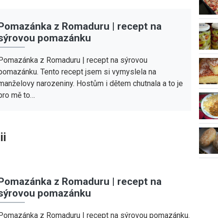
Pomazánka z Romaduru | recept na
sýrovou pomazánku
Pomazánka z Romaduru | recept na sýrovou
pomazánku. Tento recept jsem si vymyslela na
manželovy narozeniny. Hostům i dětem chutnala a to je
pro mě to…
ii
Pomazánka z Romaduru | recept na
sýrovou pomazánku
Pomazánka z Romaduru | recept na sýrovou pomazánku.