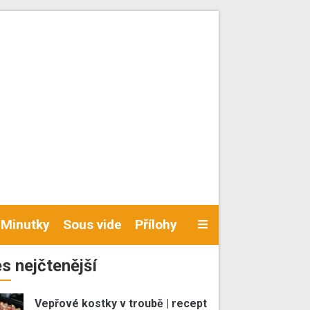
Minutky
Sous vide
Přílohy
s nejčtenější
Vepřové kostky v troubě | recept