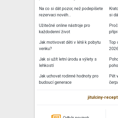
Na co si dát pozor, než podepíšete
Krat
rezervaci novéh…
si d
Užitečné online nástroje pro
Proč 
každodenní život
příp
Jak motivovat děti v létě k pobytu
Top 
venku?
202
Jak si užít letní úrodu a výlety s
Poho
lehkostí
poho
Jak uchovat rodinné hodnoty pro
Pět 
budoucí generace
čerp
jitulciny-recept
Odběr novinek