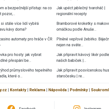
om a bezpečnější přístup: na co
Jak upéct jablečný tvaroháč |
át pozor,…
regionální recepty
si stále více lidí vybírá
Bramborové kroketky s makov
ravu kávy doma?
omáčkou podle Anuše…
casino automaty pro hráče v ČR
Plněné vepřové žebírko: Báječn
6
nejen na sváte…
vka pro hosty: jak vybrat
Jak připravit kávový likér podl
dlné přespání be…
našich babiček |…
výhod průmyslového tepelného
Jak připravit posvícenskou hu
adla, které o…
staročesku | re…
y.cz
|
Kontakty
|
Reklama
|
Nápověda
|
Podmínky
|
Soukromí
Facebook
Instagram