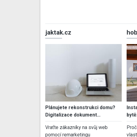
jaktak.cz
hob
Plánujete rekonstrukci domu?
Inst
Digitalizace dokument…
bytě
Vraťte zákazníky na svůj web
Proč
pomocí remarketingu
vlas