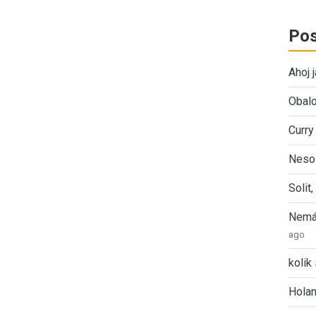
Pos
Ahoj 
Obalo
Curry
Nesol
Solit
Nemát
ago
kolik 
Holan