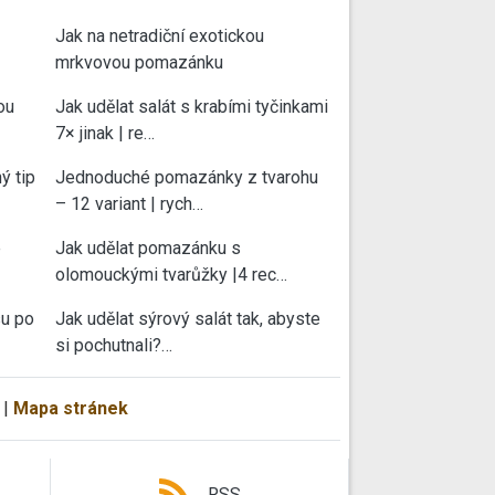
Jak na netradiční exotickou
mrkvovou pomazánku
ou
Jak udělat salát s krabími tyčinkami
7× jinak | re…
ý tip
Jednoduché pomazánky z tvarohu
– 12 variant | rych…
e
Jak udělat pomazánku s
olomouckými tvarůžky |4 rec…
su po
Jak udělat sýrový salát tak, abyste
si pochutnali?…
|
Mapa stránek
RSS