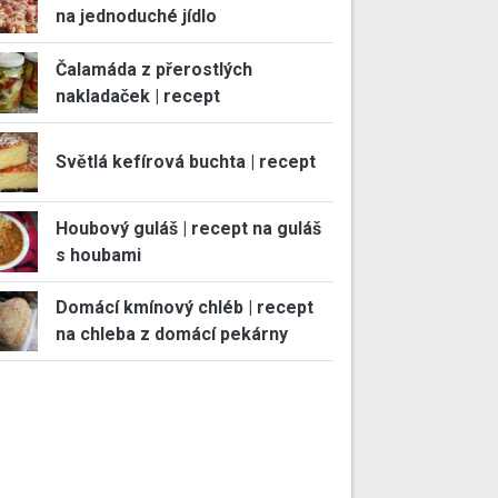
na jednoduché jídlo
Čalamáda z přerostlých
nakladaček | recept
Světlá kefírová buchta | recept
Houbový guláš | recept na guláš
s houbami
Domácí kmínový chléb | recept
na chleba z domácí pekárny