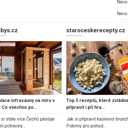
Neco 
Neco 
bys.cz
staroceskerecepty.cz
alace infrasauny na míru v
Top 5 receptů, které zvládn
: Co všechno po…
připravit i při hra…
 si stále více Čechů pěstuje
Jak si připravit kasinový brunch
tní potraviny…
Pokrmy pro pohod…