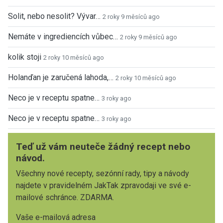
Solit, nebo nesolit? Vývar…
2 roky 9 měsíců ago
Nemáte v ingrediencích vůbec…
2 roky 9 měsíců ago
kolik stoji
2 roky 10 měsíců ago
Holanďan je zaručená lahoda,…
2 roky 10 měsíců ago
Neco je v receptu spatne…
3 roky ago
Neco je v receptu spatne…
3 roky ago
Teď už vám neuteče žádný recept nebo
návod.
Všechny nové recepty, sezónní rady, tipy a návody
najdete v pravidelném JakTak zpravodaji ve své e-
mailové schránce. ZDARMA.
Vaše e-mailová adresa