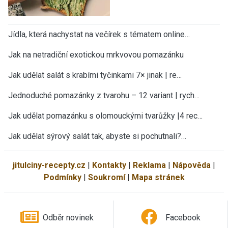
Jídla, která nachystat na večírek s tématem online…
Jak na netradiční exotickou mrkvovou pomazánku
Jak udělat salát s krabími tyčinkami 7× jinak | re…
Jednoduché pomazánky z tvarohu – 12 variant | rych…
Jak udělat pomazánku s olomouckými tvarůžky |4 rec…
Jak udělat sýrový salát tak, abyste si pochutnali?…
jitulciny-recepty.cz
|
Kontakty
|
Reklama
|
Nápověda
|
Podmínky
|
Soukromí
|
Mapa stránek
Odběr novinek
Facebook