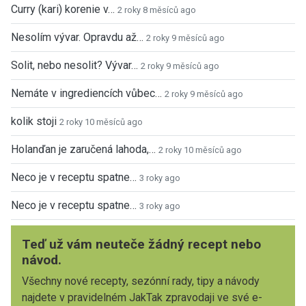
Curry (kari) korenie v…
2 roky 8 měsíců ago
Nesolím vývar. Opravdu až…
2 roky 9 měsíců ago
Solit, nebo nesolit? Vývar…
2 roky 9 měsíců ago
Nemáte v ingrediencích vůbec…
2 roky 9 měsíců ago
kolik stoji
2 roky 10 měsíců ago
Holanďan je zaručená lahoda,…
2 roky 10 měsíců ago
Neco je v receptu spatne…
3 roky ago
Neco je v receptu spatne…
3 roky ago
Teď už vám neuteče žádný recept nebo
návod.
Všechny nové recepty, sezónní rady, tipy a návody
najdete v pravidelném JakTak zpravodaji ve své e-