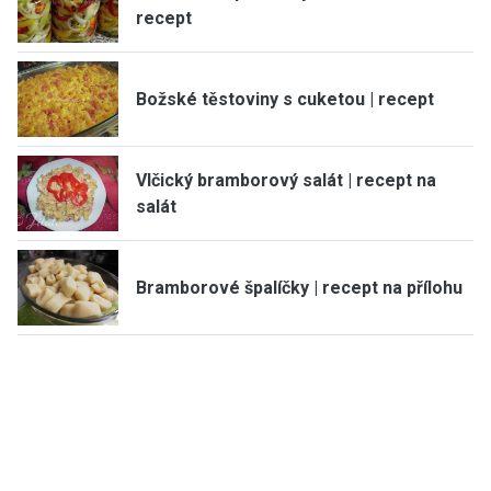
recept
Božské těstoviny s cuketou | recept
Vlčický bramborový salát | recept na
salát
Bramborové špalíčky | recept na přílohu