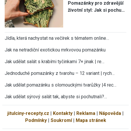
Pomazánky pro zdravější
životní styl: Jak si pochu…
Jídla, která nachystat na večírek s tématem online…
Jak na netradiční exotickou mrkvovou pomazánku
Jak udělat salát s krabími tyčinkami 7× jinak | re…
Jednoduché pomazánky z tvarohu – 12 variant | rych…
Jak udělat pomazánku s olomouckými tvarůžky |4 rec…
Jak udělat sýrový salát tak, abyste si pochutnali?…
jitulciny-recepty.cz
|
Kontakty
|
Reklama
|
Nápověda
|
Podmínky
|
Soukromí
|
Mapa stránek