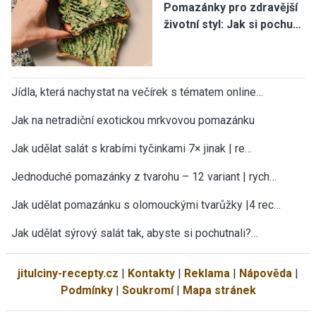
Pomazánky pro zdravější
životní styl: Jak si pochu…
Jídla, která nachystat na večírek s tématem online…
Jak na netradiční exotickou mrkvovou pomazánku
Jak udělat salát s krabími tyčinkami 7× jinak | re…
Jednoduché pomazánky z tvarohu – 12 variant | rych…
Jak udělat pomazánku s olomouckými tvarůžky |4 rec…
Jak udělat sýrový salát tak, abyste si pochutnali?…
jitulciny-recepty.cz
|
Kontakty
|
Reklama
|
Nápověda
|
Podmínky
|
Soukromí
|
Mapa stránek