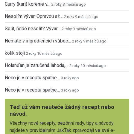
Curry (kari) korenie v…
2 roky 8 měsíců ago
Nesolím vývar. Opravdu až…
2 roky 9 měsíců ago
Solit, nebo nesolit? Vývar…
2 roky 9 měsíců ago
Nemáte v ingrediencích vůbec…
2 roky 9 měsíců ago
kolik stoji
2 roky 10 měsíců ago
Holanďan je zaručená lahoda,…
2 roky 10 měsíců ago
Neco je v receptu spatne…
3 roky ago
Neco je v receptu spatne…
3 roky ago
Teď už vám neuteče žádný recept nebo
návod.
Všechny nové recepty, sezónní rady, tipy a návody
najdete v pravidelném JakTak zpravodaji ve své e-