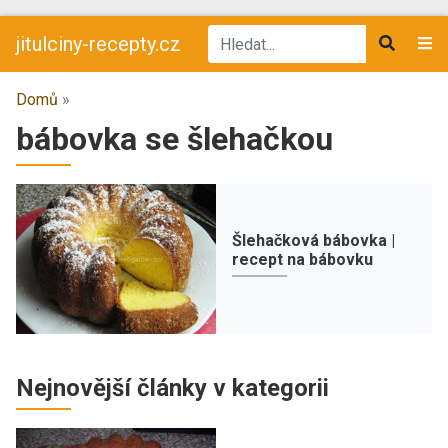
jitulciny-recepty.cz
Domů
»
bábovka se šlehačkou
Šlehačková bábovka |
recept na bábovku
Nejnovější články v kategorii