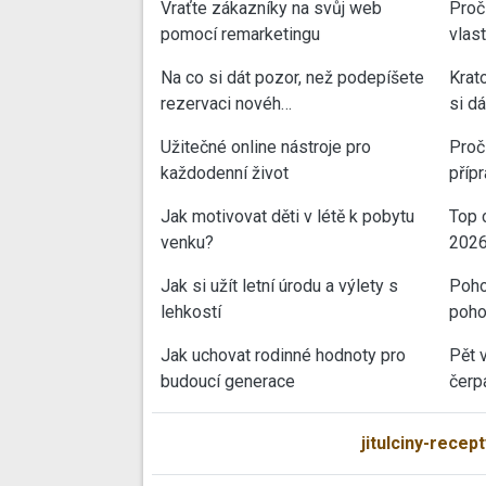
Vraťte zákazníky na svůj web
Proč
pomocí remarketingu
vlas
Na co si dát pozor, než podepíšete
Krat
rezervaci novéh…
si d
Užitečné online nástroje pro
Proč 
každodenní život
příp
Jak motivovat děti v létě k pobytu
Top 
venku?
202
Jak si užít letní úrodu a výlety s
Poho
lehkostí
poho
Jak uchovat rodinné hodnoty pro
Pět 
budoucí generace
čerp
jitulciny-recept