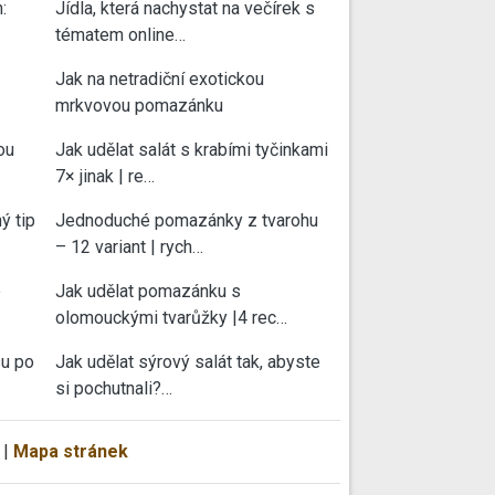
:
Jídla, která nachystat na večírek s
tématem online…
Jak na netradiční exotickou
mrkvovou pomazánku
ou
Jak udělat salát s krabími tyčinkami
7× jinak | re…
ý tip
Jednoduché pomazánky z tvarohu
– 12 variant | rych…
e
Jak udělat pomazánku s
olomouckými tvarůžky |4 rec…
su po
Jak udělat sýrový salát tak, abyste
si pochutnali?…
|
Mapa stránek