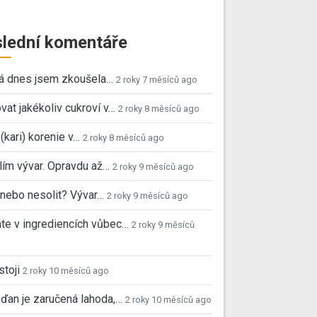
lední komentáře
já dnes jsem zkoušela…
2 roky 7 měsíců ago
vat jakékoliv cukroví v…
2 roky 8 měsíců ago
 (kari) korenie v…
2 roky 8 měsíců ago
ím vývar. Opravdu až…
2 roky 9 měsíců ago
, nebo nesolit? Vývar…
2 roky 9 měsíců ago
e v ingrediencích vůbec…
2 roky 9 měsíců
stoji
2 roky 10 měsíců ago
ďan je zaručená lahoda,…
2 roky 10 měsíců ago