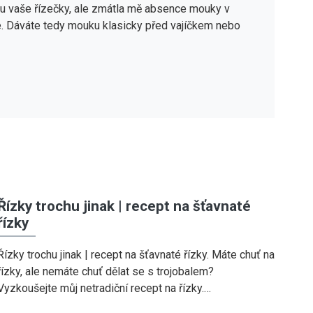
du vaše řízečky, ale zmátla mě absence mouky v
te. Dáváte tedy mouku klasicky před vajíčkem nebo
Řízky trochu jinak | recept na šťavnaté
řízky
Řízky trochu jinak | recept na šťavnaté řízky. Máte chuť na
řízky, ale nemáte chuť dělat se s trojobalem?
Vyzkoušejte můj netradiční recept na řízky.…