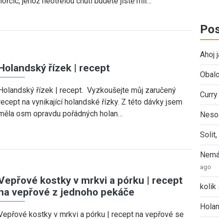
hořčic, jehož neotřelou chutí budete jistě mil…
Pos
Ahoj 
Holandský řízek | recept
Obalo
Holandský řízek | recept. Vyzkoušejte můj zaručený
Curry
recept na vynikající holandské řízky. Z této dávky jsem
měla osm opravdu pořádných holan…
Nesol
Solit
Nemát
ago
Vepřové kostky v mrkvi a pórku | recept
kolik 
na vepřové z jednoho pekáče
Holan
Vepřové kostky v mrkvi a pórku | recept na vepřové se