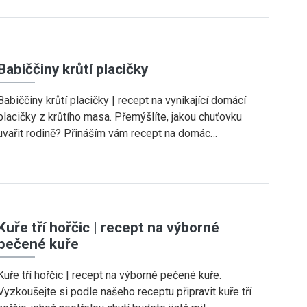
Babiččiny krůtí placičky
Babiččiny krůtí placičky | recept na vynikající domácí
placičky z krůtího masa. Přemýšlíte, jakou chuťovku
uvařit rodině? Přináším vám recept na domác…
Kuře tří hořčic | recept na výborné
pečené kuře
Kuře tří hořčic | recept na výborné pečené kuře.
Vyzkoušejte si podle našeho receptu připravit kuře tří