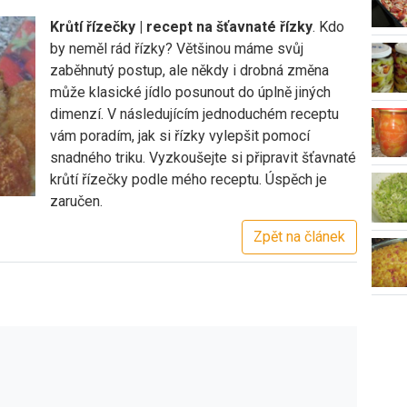
Krůtí řízečky | recept na šťavnaté řízky
. Kdo
by neměl rád řízky? Většinou máme svůj
zaběhnutý postup, ale někdy i drobná změna
může klasické jídlo posunout do úplně jiných
dimenzí. V následujícím jednoduchém receptu
vám poradím, jak si řízky vylepšit pomocí
snadného triku. Vyzkoušejte si připravit šťavnaté
krůtí řízečky podle mého receptu. Úspěch je
zaručen.
Zpět na článek