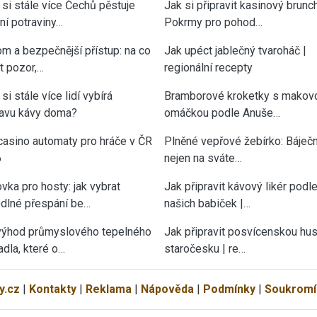
 si stále více Čechů pěstuje
Jak si připravit kasinový brunch
tní potraviny…
Pokrmy pro pohod…
om a bezpečnější přístup: na co
Jak upéct jablečný tvaroháč |
át pozor,…
regionální recepty
si stále více lidí vybírá
Bramborové kroketky s makov
ravu kávy doma?
omáčkou podle Anuše…
casino automaty pro hráče v ČR
Plněné vepřové žebírko: Báječn
6
nejen na sváte…
vka pro hosty: jak vybrat
Jak připravit kávový likér podl
dlné přespání be…
našich babiček |…
výhod průmyslového tepelného
Jak připravit posvícenskou hu
adla, které o…
staročesku | re…
y.cz
|
Kontakty
|
Reklama
|
Nápověda
|
Podmínky
|
Soukromí