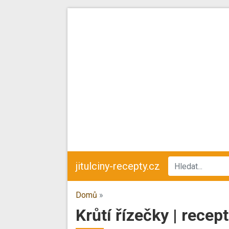
jitulciny-recepty.cz
Domů
»
Krůtí řízečky | recep