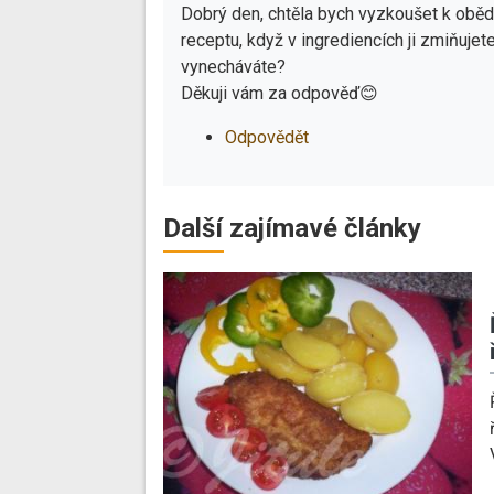
Dobrý den, chtěla bych vyzkoušet k obě
receptu, když v ingrediencích ji zmiňuje
vynecháváte?
Děkuji vám za odpověď😊
Odpovědět
Další zajímavé články