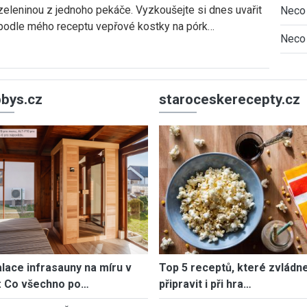
zeleninou z jednoho pekáče. Vyzkoušejte si dnes uvařit
Neco 
podle mého receptu vepřové kostky na pórk…
Neco 
bys.cz
staroceskerecepty.cz
alace infrasauny na míru v
Top 5 receptů, které zvládn
: Co všechno po…
připravit i při hra…