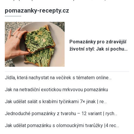
pomazanky-recepty.cz
Pomazánky pro zdravější
životní styl: Jak si pochu…
Jídla, která nachystat na večírek s tématem online…
Jak na netradiční exotickou mrkvovou pomazánku
Jak udělat salát s krabími tyčinkami 7× jinak | re…
Jednoduché pomazánky z tvarohu – 12 variant | rych…
Jak udělat pomazánku s olomouckými tvarůžky |4 rec…