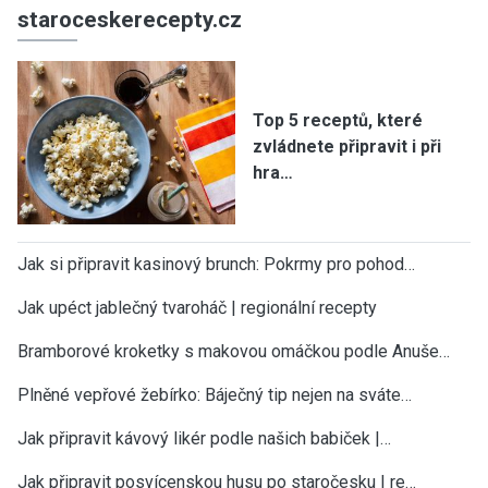
staroceskerecepty.cz
Top 5 receptů, které
zvládnete připravit i při
hra…
Jak si připravit kasinový brunch: Pokrmy pro pohod…
Jak upéct jablečný tvaroháč | regionální recepty
Bramborové kroketky s makovou omáčkou podle Anuše…
Plněné vepřové žebírko: Báječný tip nejen na sváte…
Jak připravit kávový likér podle našich babiček |…
Jak připravit posvícenskou husu po staročesku | re…