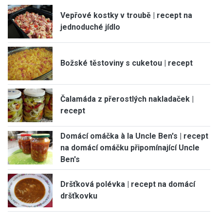
Vepřové kostky v troubě | recept na
jednoduché jídlo
Božské těstoviny s cuketou | recept
Čalamáda z přerostlých nakladaček |
recept
Domácí omáčka à la Uncle Ben's | recept
na domácí omáčku připomínající Uncle
Ben's
Dršťková polévka | recept na domácí
dršťkovku