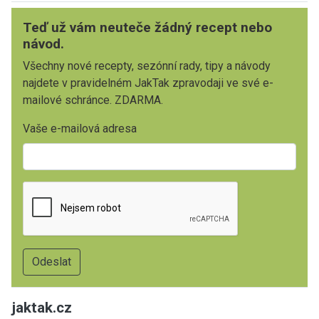
Teď už vám neuteče žádný recept nebo
návod.
Všechny nové recepty, sezónní rady, tipy a návody
najdete v pravidelném JakTak zpravodaji ve své e-
mailové schránce. ZDARMA.
Vaše e-mailová adresa
jaktak.cz