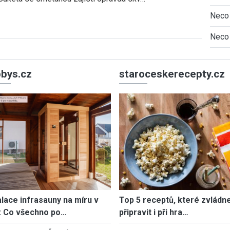
Neco 
Neco 
bys.cz
staroceskerecepty.cz
alace infrasauny na míru v
Top 5 receptů, které zvládn
: Co všechno po…
připravit i při hra…