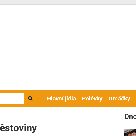
Hlavní jídla
Polévky
Omáčky
Dne
těstoviny