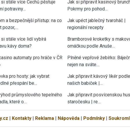
 si stále více Čechů pěstuje
Jak si připravit kasinový brunch
tní potraviny…
Pokrmy pro pohod…
om a bezpečnější přístup: na co
Jak upéct jablečný tvaroháč |
át pozor,…
regionální recepty
si stále více lidí vybírá
Bramborové kroketky s makov
ravu kávy doma?
omáčkou podle Anuše…
casino automaty pro hráče v ČR
Plněné vepřové žebírko: Báječn
6
nejen na sváte…
vka pro hosty: jak vybrat
Jak připravit kávový likér podl
dlné přespání be…
našich babiček |…
výhod průmyslového tepelného
Jak připravit posvícenskou hu
adla, které o…
staročesku | re…
y.cz
|
Kontakty
|
Reklama
|
Nápověda
|
Podmínky
|
Soukromí