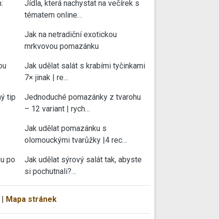
:
Jídla, která nachystat na večírek s
tématem online…
Jak na netradiční exotickou
mrkvovou pomazánku
ou
Jak udělat salát s krabími tyčinkami
7× jinak | re…
ý tip
Jednoduché pomazánky z tvarohu
– 12 variant | rych…
e
Jak udělat pomazánku s
olomouckými tvarůžky |4 rec…
su po
Jak udělat sýrový salát tak, abyste
si pochutnali?…
|
Mapa stránek