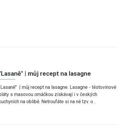
"Lasaně" | můj recept na lasagne
"Lasaně" | můj recept na lasagne. Lasagne - těstovinové
pláty s masovou omáčkou získávají i v českých
kuchyních na oblibě. Netroufáte si na ně tzv. o…