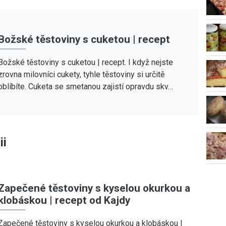
Božské těstoviny s cuketou | recept
Božské těstoviny s cuketou | recept. I když nejste
zrovna milovníci cukety, tyhle těstoviny si určitě
oblíbíte. Cuketa se smetanou zajistí opravdu skv…
ii
Zapečené těstoviny s kyselou okurkou a
klobáskou | recept od Kajdy
Zapečené těstoviny s kyselou okurkou a klobáskou |