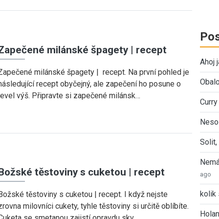
Pos
Zapečené milánské špagety | recept
Ahoj 
Zapečené milánské špagety | recept. Na první pohled je
Obalo
následující recept obyčejný, ale zapečení ho posune o
level výš. Připravte si zapečené milánsk…
Curry
Nesol
Solit
Nemát
Božské těstoviny s cuketou | recept
ago
kolik 
Božské těstoviny s cuketou | recept. I když nejste
zrovna milovníci cukety, tyhle těstoviny si určitě oblíbíte.
Holan
Cuketa se smetanou zajistí opravdu skv…