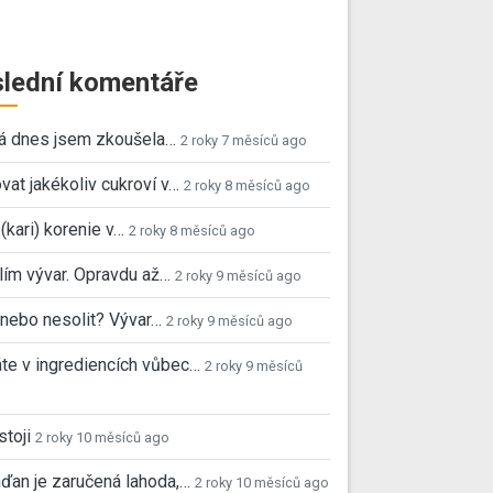
lední komentáře
já dnes jsem zkoušela…
2 roky 7 měsíců ago
vat jakékoliv cukroví v…
2 roky 8 měsíců ago
 (kari) korenie v…
2 roky 8 měsíců ago
ím vývar. Opravdu až…
2 roky 9 měsíců ago
, nebo nesolit? Vývar…
2 roky 9 měsíců ago
e v ingrediencích vůbec…
2 roky 9 měsíců
stoji
2 roky 10 měsíců ago
ďan je zaručená lahoda,…
2 roky 10 měsíců ago