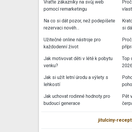
Vraťte zákazníky na svůj web
Proč
pomocí remarketingu
vlas
Na co si dát pozor, než podepíšete
Krat
rezervaci novéh…
si d
Užitečné online nástroje pro
Proč 
každodenní život
příp
Jak motivovat děti v létě k pobytu
Top 
venku?
202
Jak si užít letní úrodu a výlety s
Poho
lehkostí
poho
Jak uchovat rodinné hodnoty pro
Pět 
budoucí generace
čerp
jitulciny-recept