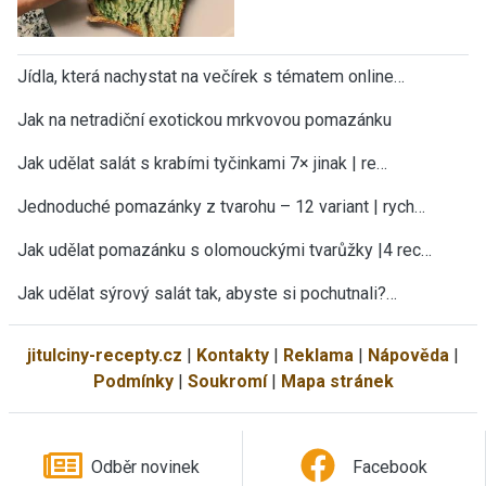
Jídla, která nachystat na večírek s tématem online…
Jak na netradiční exotickou mrkvovou pomazánku
Jak udělat salát s krabími tyčinkami 7× jinak | re…
Jednoduché pomazánky z tvarohu – 12 variant | rych…
Jak udělat pomazánku s olomouckými tvarůžky |4 rec…
Jak udělat sýrový salát tak, abyste si pochutnali?…
jitulciny-recepty.cz
|
Kontakty
|
Reklama
|
Nápověda
|
Podmínky
|
Soukromí
|
Mapa stránek
Odběr novinek
Facebook