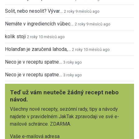
Solit, nebo nesolit? Vývar…
2 roky 9 měsíců ago
Nemáte v ingrediencích vůbec…
2 roky 9 měsíců ago
kolik stoji
2 roky 10 měsíců ago
Holanďan je zaručená lahoda,…
2 roky 10 měsíců ago
Neco je v receptu spatne…
3 roky ago
Neco je v receptu spatne…
3 roky ago
Teď už vám neuteče žádný recept nebo
návod.
Všechny nové recepty, sezónní rady, tipy a návody
najdete v pravidelném JakTak zpravodaji ve své e-
mailové schránce. ZDARMA.
Vaše e-mailová adresa