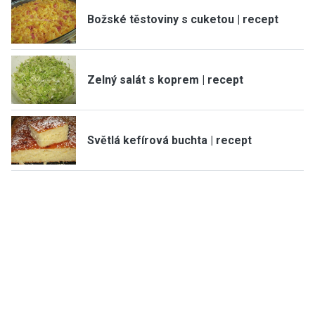
Božské těstoviny s cuketou | recept
Zelný salát s koprem | recept
Světlá kefírová buchta | recept