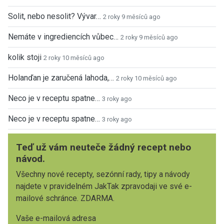
Solit, nebo nesolit? Vývar…
2 roky 9 měsíců ago
Nemáte v ingrediencích vůbec…
2 roky 9 měsíců ago
kolik stoji
2 roky 10 měsíců ago
Holanďan je zaručená lahoda,…
2 roky 10 měsíců ago
Neco je v receptu spatne…
3 roky ago
Neco je v receptu spatne…
3 roky ago
Teď už vám neuteče žádný recept nebo
návod.
Všechny nové recepty, sezónní rady, tipy a návody
najdete v pravidelném JakTak zpravodaji ve své e-
mailové schránce. ZDARMA.
Vaše e-mailová adresa