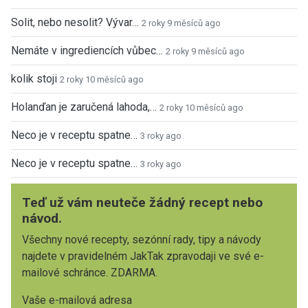
Solit, nebo nesolit? Vývar…
2 roky 9 měsíců ago
Nemáte v ingrediencích vůbec…
2 roky 9 měsíců ago
kolik stoji
2 roky 10 měsíců ago
Holanďan je zaručená lahoda,…
2 roky 10 měsíců ago
Neco je v receptu spatne…
3 roky ago
Neco je v receptu spatne…
3 roky ago
Teď už vám neuteče žádný recept nebo
návod.
Všechny nové recepty, sezónní rady, tipy a návody
najdete v pravidelném JakTak zpravodaji ve své e-
mailové schránce. ZDARMA.
Vaše e-mailová adresa