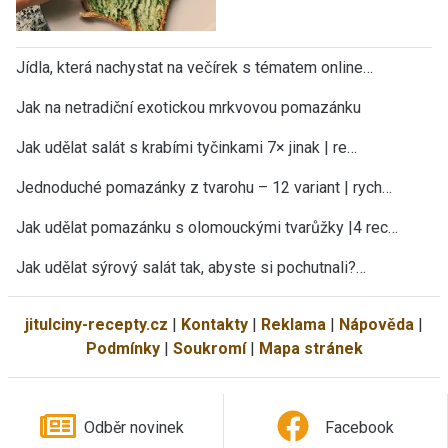
Jídla, která nachystat na večírek s tématem online…
Jak na netradiční exotickou mrkvovou pomazánku
Jak udělat salát s krabími tyčinkami 7× jinak | re…
Jednoduché pomazánky z tvarohu – 12 variant | rych…
Jak udělat pomazánku s olomouckými tvarůžky |4 rec…
Jak udělat sýrový salát tak, abyste si pochutnali?…
jitulciny-recepty.cz
|
Kontakty
|
Reklama
|
Nápověda
|
Podmínky
|
Soukromí
|
Mapa stránek
Odběr novinek
Facebook