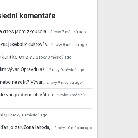
lední komentáře
já dnes jsem zkoušela…
2 roky 7 měsíců ago
vat jakékoliv cukroví v…
2 roky 8 měsíců ago
 (kari) korenie v…
2 roky 8 měsíců ago
ím vývar. Opravdu až…
2 roky 9 měsíců ago
, nebo nesolit? Vývar…
2 roky 9 měsíců ago
e v ingrediencích vůbec…
2 roky 9 měsíců
stoji
2 roky 10 měsíců ago
ďan je zaručená lahoda,…
2 roky 10 měsíců ago