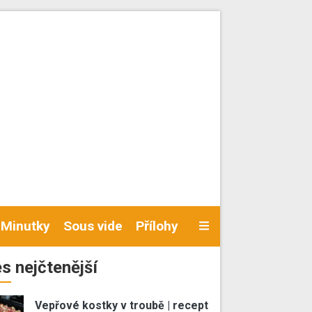
Minutky
Sous vide
Přílohy
s nejčtenější
Vepřové kostky v troubě | recept