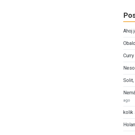
Pos
Ahoj 
Obalo
Curry
Nesol
Solit
Nemát
ago
kolik 
Holan