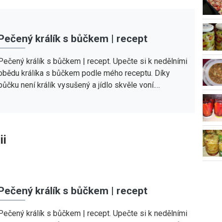
Pečený králík s bůčkem | recept
Pečený králík s bůčkem | recept. Upečte si k nedělními
obědu králíka s bůčkem podle mého receptu. Díky
bůčku není králík vysušený a jídlo skvěle voní.…
ii
Pečený králík s bůčkem | recept
Pečený králík s bůčkem | recept. Upečte si k nedělními