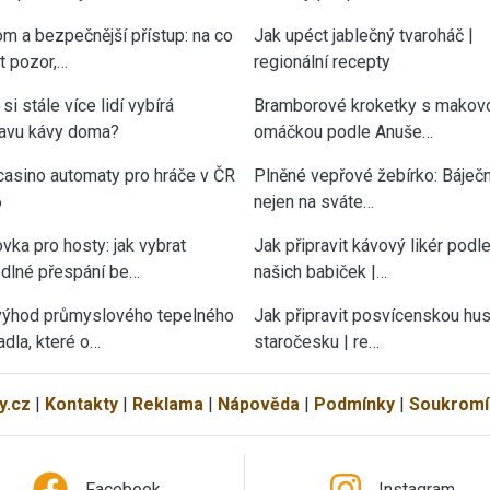
om a bezpečnější přístup: na co
Jak upéct jablečný tvaroháč |
át pozor,…
regionální recepty
si stále více lidí vybírá
Bramborové kroketky s makov
ravu kávy doma?
omáčkou podle Anuše…
casino automaty pro hráče v ČR
Plněné vepřové žebírko: Báječn
6
nejen na sváte…
vka pro hosty: jak vybrat
Jak připravit kávový likér podl
dlné přespání be…
našich babiček |…
výhod průmyslového tepelného
Jak připravit posvícenskou hu
adla, které o…
staročesku | re…
y.cz
|
Kontakty
|
Reklama
|
Nápověda
|
Podmínky
|
Soukromí
Facebook
Instagram