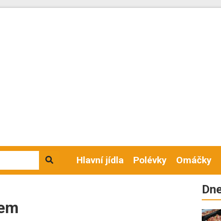
Hlavní jídla
Polévky
Omáčky
Dne
kem