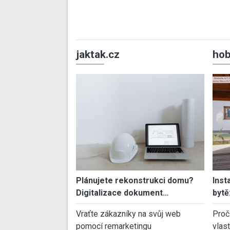
jaktak.cz
hob
Plánujete rekonstrukci domu?
Inst
Digitalizace dokument…
bytě
Vraťte zákazníky na svůj web
Proč
pomocí remarketingu
vlas