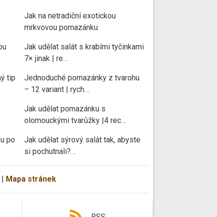
Jak na netradiční exotickou
mrkvovou pomazánku
ou
Jak udělat salát s krabími tyčinkami
7× jinak | re…
ý tip
Jednoduché pomazánky z tvarohu
– 12 variant | rych…
e
Jak udělat pomazánku s
olomouckými tvarůžky |4 rec…
su po
Jak udělat sýrový salát tak, abyste
si pochutnali?…
|
Mapa stránek
RSS