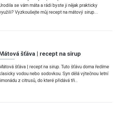
Urodila se vám máta a rádi byste ji nějak prakticky
využili? Vyzkoušejte můj recept na mátový sirup.…
Mátová šťáva | recept na sirup
Mátová šťáva | recept na sirup. Tuto šťávu doma ředíme
klasicky vodou nebo sodovkou. Syn dělá výtečnou letní
limonádu z citrusů, do které přidává tři…