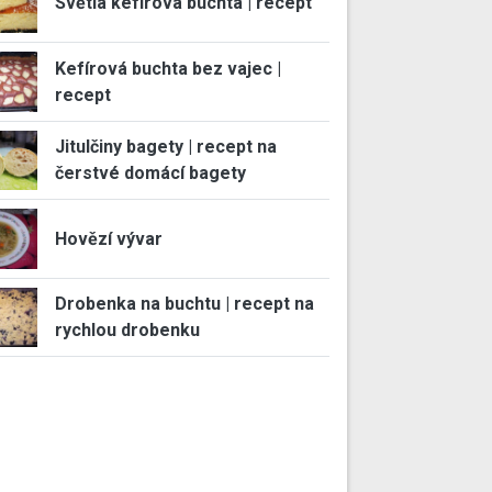
Světlá kefírová buchta | recept
Kefírová buchta bez vajec |
recept
Jitulčiny bagety | recept na
čerstvé domácí bagety
Hovězí vývar
Drobenka na buchtu | recept na
rychlou drobenku