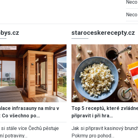
Neco 
Neco 
bys.cz
staroceskerecepty.cz
alace infrasauny na míru v
Top 5 receptů, které zvládn
: Co všechno po…
připravit i při hra…
 si stále více Čechů pěstuje
Jak si připravit kasinový brunch
tní potraviny…
Pokrmy pro pohod…