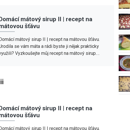
Domácí mátový sirup II | recept na
mátovou šťávu
Domácí mátový sirup II | recept na mátovou šťávu.
Urodila se vám máta a rádi byste ji nějak prakticky
využili? Vyzkoušejte můj recept na mátový sirup.…
ii
Domácí mátový sirup II | recept na
mátovou šťávu
Domácí mátový sirup II | recept na mátovou šťávu.