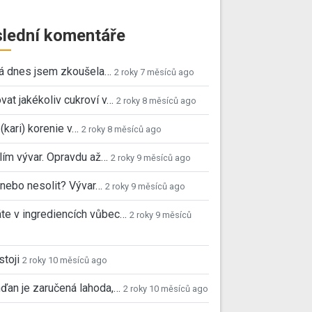
lední komentáře
já dnes jsem zkoušela…
2 roky 7 měsíců ago
vat jakékoliv cukroví v…
2 roky 8 měsíců ago
 (kari) korenie v…
2 roky 8 měsíců ago
ím vývar. Opravdu až…
2 roky 9 měsíců ago
, nebo nesolit? Vývar…
2 roky 9 měsíců ago
e v ingrediencích vůbec…
2 roky 9 měsíců
stoji
2 roky 10 měsíců ago
ďan je zaručená lahoda,…
2 roky 10 měsíců ago