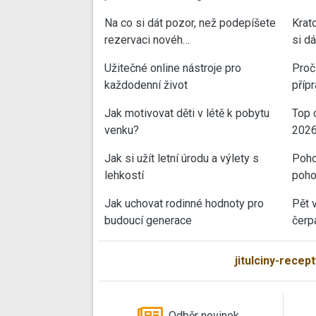
Na co si dát pozor, než podepíšete
Krat
rezervaci novéh…
si d
Užitečné online nástroje pro
Proč 
každodenní život
příp
Jak motivovat děti v létě k pobytu
Top 
venku?
202
Jak si užít letní úrodu a výlety s
Poho
lehkostí
poho
Jak uchovat rodinné hodnoty pro
Pět 
budoucí generace
čerp
jitulciny-recept
Odběr novinek