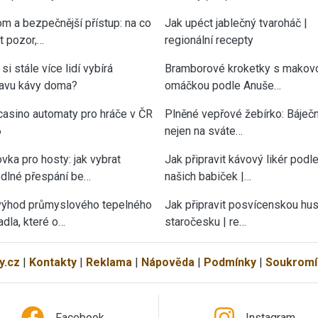
om a bezpečnější přístup: na co
Jak upéct jablečný tvaroháč |
át pozor,…
regionální recepty
si stále více lidí vybírá
Bramborové kroketky s makov
ravu kávy doma?
omáčkou podle Anuše…
casino automaty pro hráče v ČR
Plněné vepřové žebírko: Báječn
6
nejen na sváte…
vka pro hosty: jak vybrat
Jak připravit kávový likér podl
dlné přespání be…
našich babiček |…
výhod průmyslového tepelného
Jak připravit posvícenskou hu
adla, které o…
staročesku | re…
y.cz
|
Kontakty
|
Reklama
|
Nápověda
|
Podmínky
|
Soukromí
Facebook
Instagram