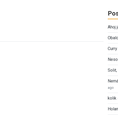
Pos
Ahoj 
Obalo
Curry
Nesol
Solit
Nemát
ago
kolik 
Holan