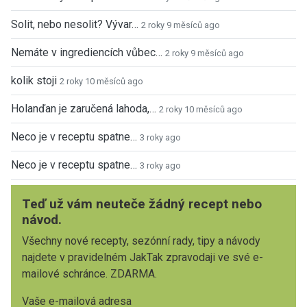
Solit, nebo nesolit? Vývar…
2 roky 9 měsíců ago
Nemáte v ingrediencích vůbec…
2 roky 9 měsíců ago
kolik stoji
2 roky 10 měsíců ago
Holanďan je zaručená lahoda,…
2 roky 10 měsíců ago
Neco je v receptu spatne…
3 roky ago
Neco je v receptu spatne…
3 roky ago
Teď už vám neuteče žádný recept nebo
návod.
Všechny nové recepty, sezónní rady, tipy a návody
najdete v pravidelném JakTak zpravodaji ve své e-
mailové schránce. ZDARMA.
Vaše e-mailová adresa