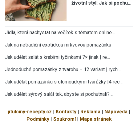
životní styl: Jak si pochu…
Jídla, která nachystat na večírek s tématem online…
Jak na netradiční exotickou mrkvovou pomazánku
Jak udělat salát s krabími tyčinkami 7× jinak | re…
Jednoduché pomazánky z tvarohu – 12 variant | rych…
Jak udělat pomazánku s olomouckými tvarůžky |4 rec…
Jak udělat sýrový salát tak, abyste si pochutnali?…
jitulciny-recepty.cz
|
Kontakty
|
Reklama
|
Nápověda
|
Podmínky
|
Soukromí
|
Mapa stránek