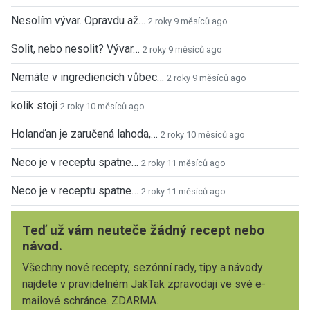
Nesolím vývar. Opravdu až…
2 roky 9 měsíců ago
Solit, nebo nesolit? Vývar…
2 roky 9 měsíců ago
Nemáte v ingrediencích vůbec…
2 roky 9 měsíců ago
kolik stoji
2 roky 10 měsíců ago
Holanďan je zaručená lahoda,…
2 roky 10 měsíců ago
Neco je v receptu spatne…
2 roky 11 měsíců ago
Neco je v receptu spatne…
2 roky 11 měsíců ago
Teď už vám neuteče žádný recept nebo
návod.
Všechny nové recepty, sezónní rady, tipy a návody
najdete v pravidelném JakTak zpravodaji ve své e-
mailové schránce. ZDARMA.