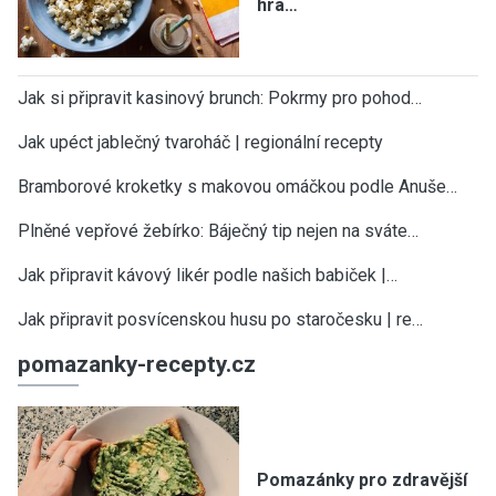
hra…
Jak si připravit kasinový brunch: Pokrmy pro pohod…
Jak upéct jablečný tvaroháč | regionální recepty
Bramborové kroketky s makovou omáčkou podle Anuše…
Plněné vepřové žebírko: Báječný tip nejen na sváte…
Jak připravit kávový likér podle našich babiček |…
Jak připravit posvícenskou husu po staročesku | re…
pomazanky-recepty.cz
Pomazánky pro zdravější