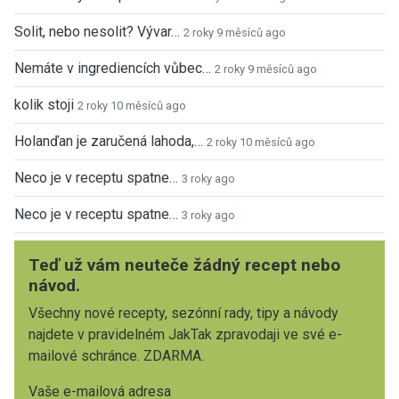
Solit, nebo nesolit? Vývar…
2 roky 9 měsíců ago
Nemáte v ingrediencích vůbec…
2 roky 9 měsíců ago
kolik stoji
2 roky 10 měsíců ago
Holanďan je zaručená lahoda,…
2 roky 10 měsíců ago
Neco je v receptu spatne…
3 roky ago
Neco je v receptu spatne…
3 roky ago
Teď už vám neuteče žádný recept nebo
návod.
Všechny nové recepty, sezónní rady, tipy a návody
najdete v pravidelném JakTak zpravodaji ve své e-
mailové schránce. ZDARMA.
Vaše e-mailová adresa