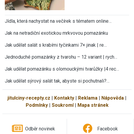
Jídla, která nachystat na večírek s tématem online…
Jak na netradiční exotickou mrkvovou pomazánku
Jak udělat salát s krabími tyčinkami 7× jinak | re…
Jednoduché pomazánky z tvarohu – 12 variant | rych…
Jak udělat pomazánku s olomouckými tvarůžky |4 rec…
Jak udělat sýrový salát tak, abyste si pochutnali?…
jitulciny-recepty.cz
|
Kontakty
|
Reklama
|
Nápověda
|
Podmínky
|
Soukromí
|
Mapa stránek
Odběr novinek
Facebook