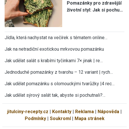
Pomazánky pro zdravější
životní styl: Jak si pochu…
Jídla, která nachystat na večírek s tématem online…
Jak na netradiční exotickou mrkvovou pomazánku
Jak udělat salát s krabími tyčinkami 7× jinak | re…
Jednoduché pomazánky z tvarohu – 12 variant | rych…
Jak udělat pomazánku s olomouckými tvarůžky |4 rec…
Jak udělat sýrový salát tak, abyste si pochutnali?…
jitulciny-recepty.cz
|
Kontakty
|
Reklama
|
Nápověda
|
Podmínky
|
Soukromí
|
Mapa stránek