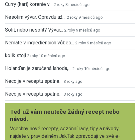
Curry (kari) korenie v…
2 roky 8 měsíců ago
Nesolím vývar. Opravdu až…
2 roky 9 měsíců ago
Solit, nebo nesolit? Vývar…
2 roky 9 měsíců ago
Nemáte v ingrediencích vůbec…
2 roky 9 měsíců ago
kolik stoji
2 roky 10 měsíců ago
Holanďan je zaručená lahoda,…
2 roky 10 měsíců ago
Neco je v receptu spatne…
3 roky ago
Neco je v receptu spatne…
3 roky ago
Teď už vám neuteče žádný recept nebo
návod.
Všechny nové recepty, sezónní rady, tipy a návody
najdete v pravidelném JakTak zpravodaji ve své e-