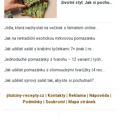
životní styl: Jak si pochu…
Jídla, která nachystat na večírek s tématem online…
Jak na netradiční exotickou mrkvovou pomazánku
Jak udělat salát s krabími tyčinkami 7× jinak | re…
Jednoduché pomazánky z tvarohu – 12 variant | rych…
Jak udělat pomazánku s olomouckými tvarůžky |4 rec…
Jak udělat sýrový salát tak, abyste si pochutnali?…
jitulciny-recepty.cz
|
Kontakty
|
Reklama
|
Nápověda
|
Podmínky
|
Soukromí
|
Mapa stránek