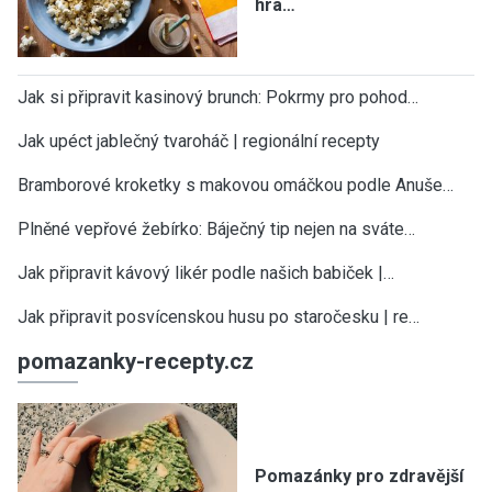
hra…
Jak si připravit kasinový brunch: Pokrmy pro pohod…
Jak upéct jablečný tvaroháč | regionální recepty
Bramborové kroketky s makovou omáčkou podle Anuše…
Plněné vepřové žebírko: Báječný tip nejen na sváte…
Jak připravit kávový likér podle našich babiček |…
Jak připravit posvícenskou husu po staročesku | re…
pomazanky-recepty.cz
Pomazánky pro zdravější