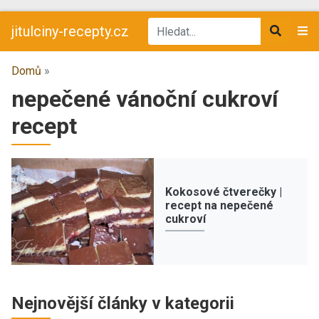
jitulciny-recepty.cz
Domů
»
nepečené vánoční cukroví
recept
Kokosové čtverečky |
recept na nepečené
cukroví
Nejnovější články v kategorii