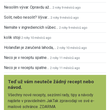
Nesolím vývar. Opravdu až…
2 roky 9 měsíců ago
Solit, nebo nesolit? Vývar…
2 roky 9 měsíců ago
Nemáte v ingrediencích vůbec…
2 roky 9 měsíců ago
kolik stoji
2 roky 10 měsíců ago
Holanďan je zaručená lahoda,…
2 roky 10 měsíců ago
Neco je v receptu spatne…
2 roky 11 měsíců ago
Neco je v receptu spatne…
2 roky 11 měsíců ago
Teď už vám neuteče žádný recept nebo
návod.
Všechny nové recepty, sezónní rady, tipy a návody
najdete v pravidelném JakTak zpravodaji ve své e-
mailové schránce. ZDARMA.