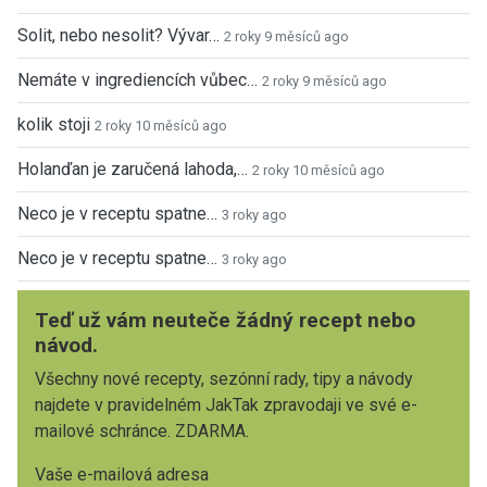
Solit, nebo nesolit? Vývar…
2 roky 9 měsíců ago
Nemáte v ingrediencích vůbec…
2 roky 9 měsíců ago
kolik stoji
2 roky 10 měsíců ago
Holanďan je zaručená lahoda,…
2 roky 10 měsíců ago
Neco je v receptu spatne…
3 roky ago
Neco je v receptu spatne…
3 roky ago
Teď už vám neuteče žádný recept nebo
návod.
Všechny nové recepty, sezónní rady, tipy a návody
najdete v pravidelném JakTak zpravodaji ve své e-
mailové schránce. ZDARMA.
Vaše e-mailová adresa