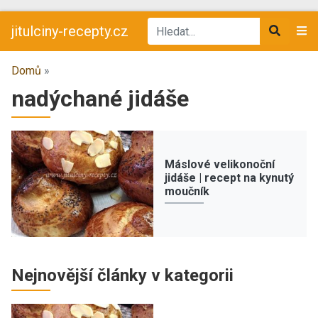
jitulciny-recepty.cz
Domů
»
nadýchané jidáše
Máslové velikonoční
jidáše | recept na kynutý
moučník
Nejnovější články v kategorii