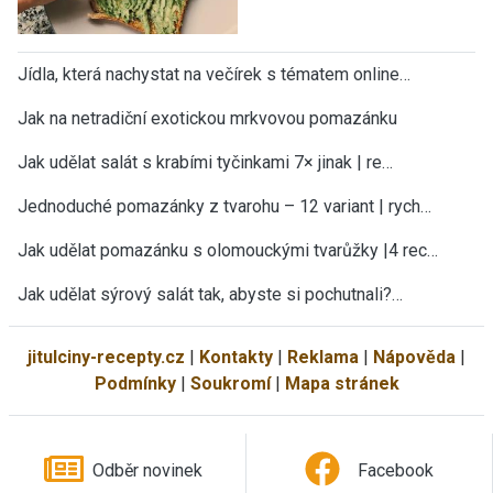
Jídla, která nachystat na večírek s tématem online…
Jak na netradiční exotickou mrkvovou pomazánku
Jak udělat salát s krabími tyčinkami 7× jinak | re…
Jednoduché pomazánky z tvarohu – 12 variant | rych…
Jak udělat pomazánku s olomouckými tvarůžky |4 rec…
Jak udělat sýrový salát tak, abyste si pochutnali?…
jitulciny-recepty.cz
|
Kontakty
|
Reklama
|
Nápověda
|
Podmínky
|
Soukromí
|
Mapa stránek
Odběr novinek
Facebook