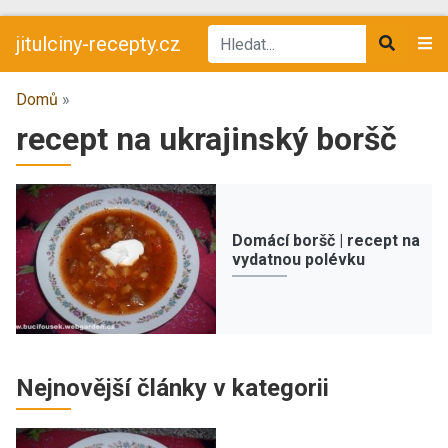
jitulciny-recepty.cz
Domů
»
recept na ukrajinský boršč
Domácí boršč | recept na
vydatnou polévku
Nejnovější články v kategorii