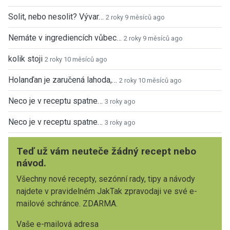
Solit, nebo nesolit? Vývar…
2 roky 9 měsíců ago
Nemáte v ingrediencích vůbec…
2 roky 9 měsíců ago
kolik stoji
2 roky 10 měsíců ago
Holanďan je zaručená lahoda,…
2 roky 10 měsíců ago
Neco je v receptu spatne…
3 roky ago
Neco je v receptu spatne…
3 roky ago
Teď už vám neuteče žádný recept nebo
návod.
Všechny nové recepty, sezónní rady, tipy a návody
najdete v pravidelném JakTak zpravodaji ve své e-
mailové schránce. ZDARMA.
Vaše e-mailová adresa