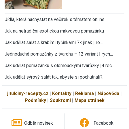
Jídla, která nachystat na večírek s tématem online…
Jak na netradiční exotickou mrkvovou pomazánku
Jak udělat salát s krabími tyčinkami 7× jinak | re…
Jednoduché pomazánky z tvarohu – 12 variant | rych…
Jak udělat pomazánku s olomouckými tvarůžky |4 rec…
Jak udělat sýrový salát tak, abyste si pochutnali?…
jitulciny-recepty.cz
|
Kontakty
|
Reklama
|
Nápověda
|
Podmínky
|
Soukromí
|
Mapa stránek
Odběr novinek
Facebook