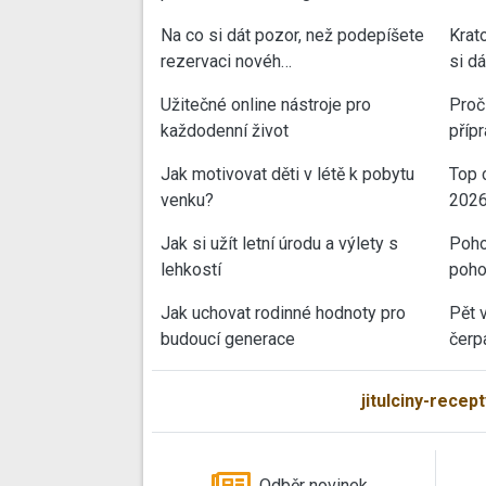
Na co si dát pozor, než podepíšete
Krat
rezervaci novéh…
si d
Užitečné online nástroje pro
Proč 
každodenní život
příp
Jak motivovat děti v létě k pobytu
Top 
venku?
202
Jak si užít letní úrodu a výlety s
Poho
lehkostí
poho
Jak uchovat rodinné hodnoty pro
Pět 
budoucí generace
čerp
jitulciny-recept
Odběr novinek