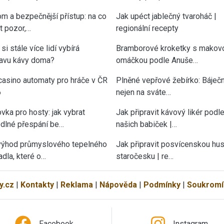
om a bezpečnější přístup: na co
Jak upéct jablečný tvaroháč |
át pozor,…
regionální recepty
si stále více lidí vybírá
Bramborové kroketky s makov
ravu kávy doma?
omáčkou podle Anuše…
casino automaty pro hráče v ČR
Plněné vepřové žebírko: Báječn
6
nejen na sváte…
vka pro hosty: jak vybrat
Jak připravit kávový likér podl
dlné přespání be…
našich babiček |…
výhod průmyslového tepelného
Jak připravit posvícenskou hu
adla, které o…
staročesku | re…
y.cz
|
Kontakty
|
Reklama
|
Nápověda
|
Podmínky
|
Soukromí
Facebook
Instagram