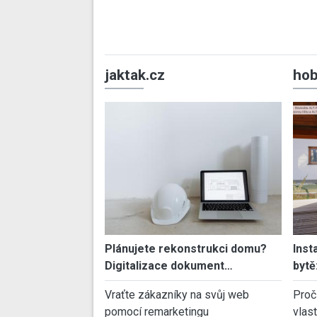
jaktak.cz
hob
Plánujete rekonstrukci domu?
Inst
Digitalizace dokument…
bytě
Vraťte zákazníky na svůj web
Proč
pomocí remarketingu
vlas