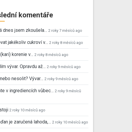
lední komentáře
já dnes jsem zkoušela…
2 roky 7 měsíců ago
vat jakékoliv cukroví v…
2 roky 8 měsíců ago
 (kari) korenie v…
2 roky 8 měsíců ago
ím vývar. Opravdu až…
2 roky 9 měsíců ago
, nebo nesolit? Vývar…
2 roky 9 měsíců ago
e v ingrediencích vůbec…
2 roky 9 měsíců
stoji
2 roky 10 měsíců ago
ďan je zaručená lahoda,…
2 roky 10 měsíců ago