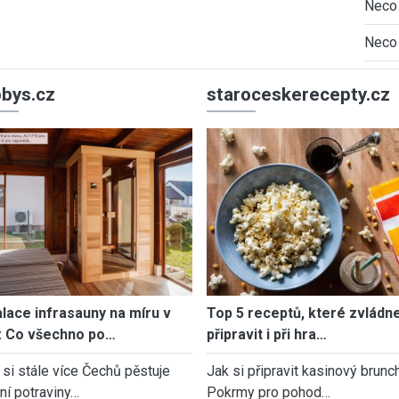
Neco 
Neco 
bys.cz
staroceskerecepty.cz
alace infrasauny na míru v
Top 5 receptů, které zvládn
: Co všechno po…
připravit i při hra…
 si stále více Čechů pěstuje
Jak si připravit kasinový brunch
tní potraviny…
Pokrmy pro pohod…