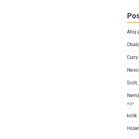
Pos
Ahoj 
Obalo
Curry
Nesol
Solit
Nemát
ago
kolik 
Holan