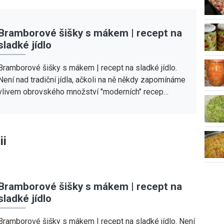
Bramborové šišky s mákem | recept na
sladké jídlo
Bramborové šišky s mákem | recept na sladké jídlo.
Není nad tradiční jídla, ačkoli na ně někdy zapomínáme
vlivem obrovského množství "moderních" recep…
ii
Bramborové šišky s mákem | recept na
sladké jídlo
Bramborové šišky s mákem | recept na sladké jídlo. Není