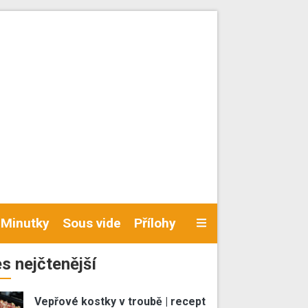
Minutky
Sous vide
Přílohy
s nejčtenější
Vepřové kostky v troubě | recept