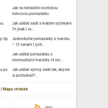
Jak na netradiční exotickou
mrkvovou pomazánku
ou
Jak udělat salát s krabími tyčinkami
7× jinak | re…
ý tip
Jednoduché pomazánky z tvarohu
– 12 variant | rych…
e
Jak udělat pomazánku s
olomouckými tvarůžky |4 rec…
su po
Jak udělat sýrový salát tak, abyste
si pochutnali?…
|
Mapa stránek
RSS