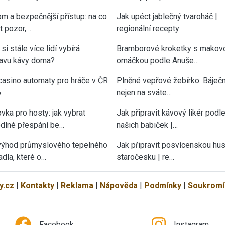
om a bezpečnější přístup: na co
Jak upéct jablečný tvaroháč |
át pozor,…
regionální recepty
si stále více lidí vybírá
Bramborové kroketky s makov
ravu kávy doma?
omáčkou podle Anuše…
casino automaty pro hráče v ČR
Plněné vepřové žebírko: Báječn
6
nejen na sváte…
vka pro hosty: jak vybrat
Jak připravit kávový likér podl
dlné přespání be…
našich babiček |…
výhod průmyslového tepelného
Jak připravit posvícenskou hu
adla, které o…
staročesku | re…
y.cz
|
Kontakty
|
Reklama
|
Nápověda
|
Podmínky
|
Soukromí
Facebook
Instagram