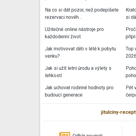
Na co si dát pozor, než podepíšete
Krat
rezervaci novéh…
si d
Užitečné online nástroje pro
Proč 
každodenní život
příp
Jak motivovat děti v létě k pobytu
Top 
venku?
202
Jak si užít letní úrodu a výlety s
Poho
lehkostí
poho
Jak uchovat rodinné hodnoty pro
Pět 
budoucí generace
čerp
jitulciny-recept
Odběr novinek