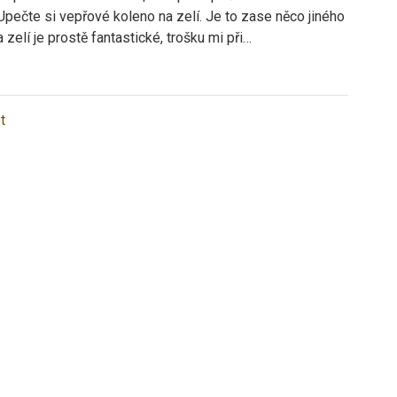
Upečte si vepřové koleno na zelí. Je to zase něco jiného
a zelí je prostě fantastické, trošku mi při…
t