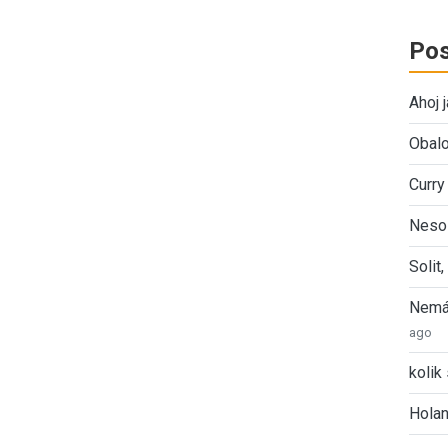
Pos
Ahoj 
Obalo
Curry
Nesol
Solit
Nemát
ago
kolik 
Holan