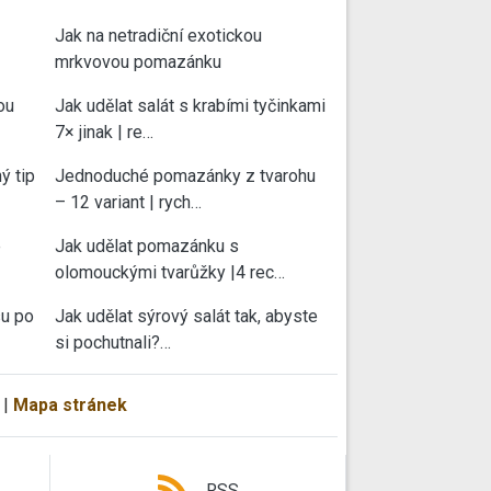
Jak na netradiční exotickou
mrkvovou pomazánku
ou
Jak udělat salát s krabími tyčinkami
7× jinak | re…
ý tip
Jednoduché pomazánky z tvarohu
– 12 variant | rych…
e
Jak udělat pomazánku s
olomouckými tvarůžky |4 rec…
su po
Jak udělat sýrový salát tak, abyste
si pochutnali?…
|
Mapa stránek
RSS