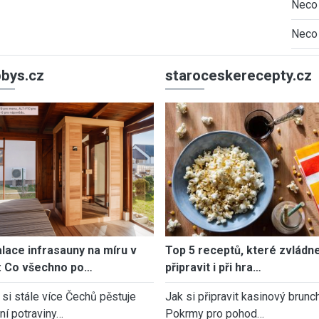
Neco 
Neco 
bys.cz
staroceskerecepty.cz
alace infrasauny na míru v
Top 5 receptů, které zvládn
: Co všechno po…
připravit i při hra…
 si stále více Čechů pěstuje
Jak si připravit kasinový brunch
tní potraviny…
Pokrmy pro pohod…