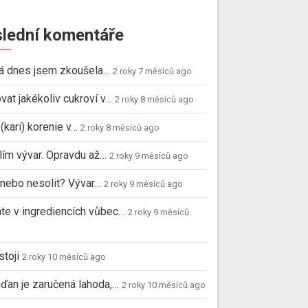
lední komentáře
já dnes jsem zkoušela…
2 roky 7 měsíců ago
vat jakékoliv cukroví v…
2 roky 8 měsíců ago
 (kari) korenie v…
2 roky 8 měsíců ago
ím vývar. Opravdu až…
2 roky 9 měsíců ago
, nebo nesolit? Vývar…
2 roky 9 měsíců ago
e v ingrediencích vůbec…
2 roky 9 měsíců
stoji
2 roky 10 měsíců ago
ďan je zaručená lahoda,…
2 roky 10 měsíců ago