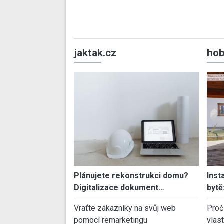
jaktak.cz
hob
Plánujete rekonstrukci domu?
Inst
Digitalizace dokument…
bytě
Vraťte zákazníky na svůj web
Proč
pomocí remarketingu
vlas