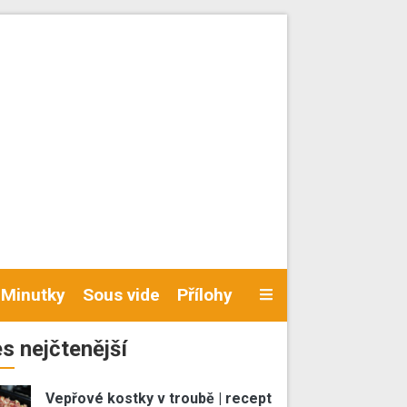
Minutky
Sous vide
Přílohy
s nejčtenější
Vepřové kostky v troubě | recept