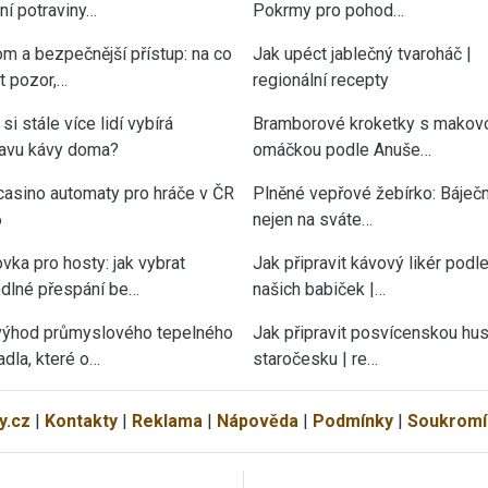
tní potraviny…
Pokrmy pro pohod…
om a bezpečnější přístup: na co
Jak upéct jablečný tvaroháč |
át pozor,…
regionální recepty
si stále více lidí vybírá
Bramborové kroketky s makov
ravu kávy doma?
omáčkou podle Anuše…
casino automaty pro hráče v ČR
Plněné vepřové žebírko: Báječn
6
nejen na sváte…
vka pro hosty: jak vybrat
Jak připravit kávový likér podl
dlné přespání be…
našich babiček |…
výhod průmyslového tepelného
Jak připravit posvícenskou hu
adla, které o…
staročesku | re…
y.cz
|
Kontakty
|
Reklama
|
Nápověda
|
Podmínky
|
Soukromí