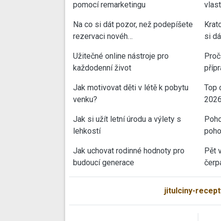
pomocí remarketingu
vlas
Na co si dát pozor, než podepíšete
Krat
rezervaci novéh…
si d
Užitečné online nástroje pro
Proč 
každodenní život
příp
Jak motivovat děti v létě k pobytu
Top 
venku?
202
Jak si užít letní úrodu a výlety s
Poho
lehkostí
poho
Jak uchovat rodinné hodnoty pro
Pět 
budoucí generace
čerp
jitulciny-recept