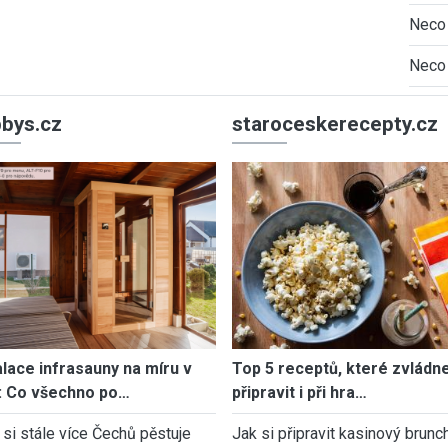
Neco 
Neco 
bys.cz
staroceskerecepty.cz
alace infrasauny na míru v
Top 5 receptů, které zvládn
: Co všechno po…
připravit i při hra…
 si stále více Čechů pěstuje
Jak si připravit kasinový brunch