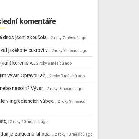
lední komentáře
já dnes jsem zkoušela…
2 roky 7 měsíců ago
vat jakékoliv cukroví v…
2 roky 8 měsíců ago
 (kari) korenie v…
2 roky 8 měsíců ago
ím vývar. Opravdu až…
2 roky 9 měsíců ago
, nebo nesolit? Vývar…
2 roky 9 měsíců ago
e v ingrediencích vůbec…
2 roky 9 měsíců
stoji
2 roky 10 měsíců ago
ďan je zaručená lahoda,…
2 roky 10 měsíců ago