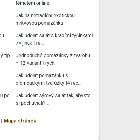
tématem online…
Jak na netradiční exotickou
mrkvovou pomazánku
ou
Jak udělat salát s krabími tyčinkami
7× jinak | re…
ý tip
Jednoduché pomazánky z tvarohu
– 12 variant | rych…
e
Jak udělat pomazánku s
olomouckými tvarůžky |4 rec…
su po
Jak udělat sýrový salát tak, abyste
si pochutnali?…
|
Mapa stránek