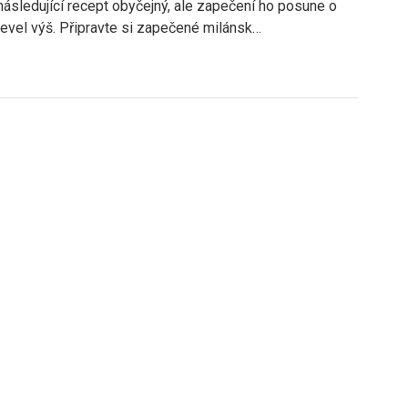
následující recept obyčejný, ale zapečení ho posune o
level výš. Připravte si zapečené milánsk…