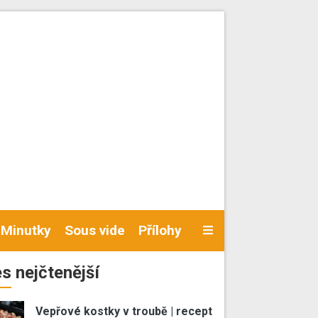
Minutky
Sous vide
Přílohy
s nejčtenější
Vepřové kostky v troubě | recept