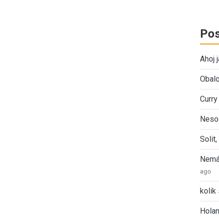
Pos
Ahoj 
Obalo
Curry
Nesol
Solit
Nemát
ago
kolik 
Holan