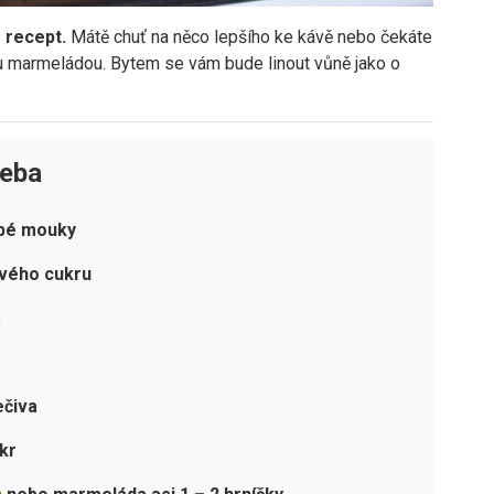
| recept.
Mátě chuť na něco lepšího ke kávě nebo čekáte
u marmeládou. Bytem se vám bude linout vůně jako o
řeba
ubé mouky
vého cukru
a
ečiva
ukr