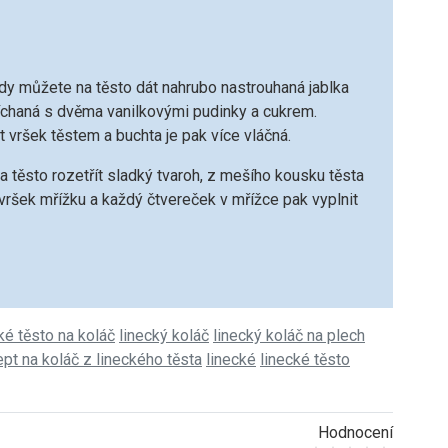
y můžete na těsto dát nahrubo nastrouhaná jablka
míchaná s dvěma vanilkovými pudinky a cukrem.
 vršek těstem a buchta je pak více vláčná.
 těsto rozetřít sladký tvaroh, z mešího kousku těsta
 vršek mřížku a každý čtvereček v mřížce pak vyplnit
ké těsto na koláč
linecký koláč
linecký koláč na plech
ept na koláč z lineckého těsta
linecké
linecké těsto
Hodnocení