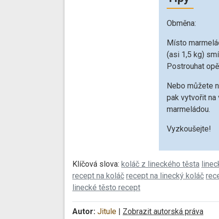
Obměna:
Místo marmelád
(asi 1,5 kg) s
Postrouhat opět
Nebo můžete na
pak vytvořit na
marmeládou.
Vyzkoušejte!
Klíčová slova:
koláč z lineckého těsta
linec
recept na koláč
recept na linecký koláč
rec
linecké těsto recept
Autor:
Jitule
|
Zobrazit autorská práva