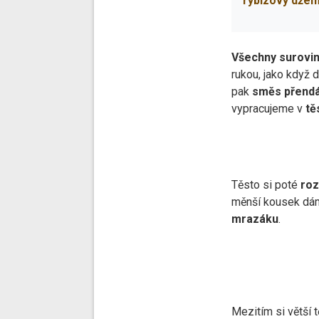
rybízový dže
Všechny surovi
rukou, jako když 
pak
směs přend
vypracujeme v
tě
Těsto si poté
roz
měnší kousek dám
mrazáku
.
Mezitím si větší t