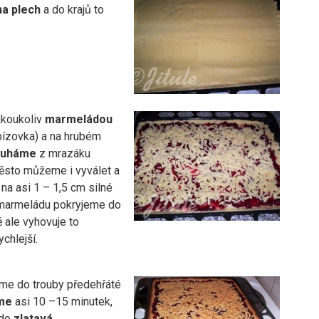
na plech
a do krajů to
akoukoliv
marmeládou
ybízovka) a na hrubém
ouháme
z mrazáku
ěsto můžeme i vyválet a
 na asi 1 – 1,5 cm silné
 marmeládu pokryjeme do
ě ale vyhovuje to
ychlejší.
íme do trouby předehřáté
me
asi 10 –15 minutek,
de
zlatavá
.