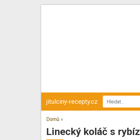
jitulciny-recepty.cz
Domů
»
Linecký koláč s ryb