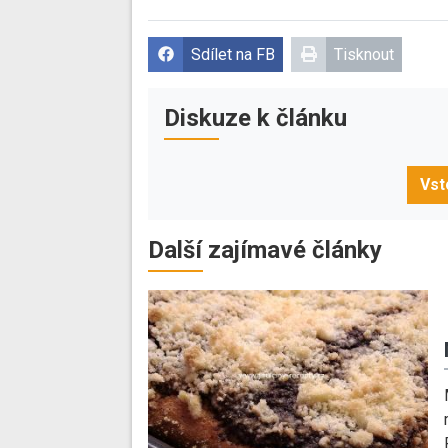
Sdílet na FB
Tisknout
Diskuze k článku
Vst
Další zajímavé články