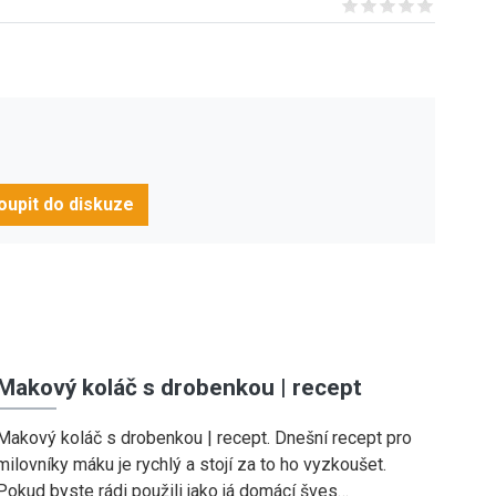
Give it 1/5
Give it 2/5
Give it 3/5
Give it 4/5
Give it 5/5
oupit do diskuze
Makový koláč s drobenkou | recept
Makový koláč s drobenkou | recept. Dnešní recept pro
milovníky máku je rychlý a stojí za to ho vyzkoušet.
Pokud byste rádi použili jako já domácí šves…