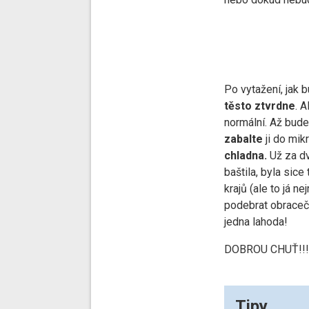
Po vytažení, jak 
těsto ztvrdne
. A
normální. Až bude
zabalte
ji do mik
chladna.
Už za d
baštila, byla sice
krajů (ale to já n
podebrat obracečk
jedna lahoda!
DOBROU CHUŤ!!
Tipy