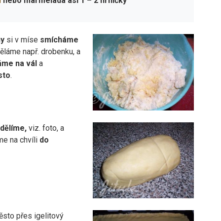
m
nebo marmeláda asi 1 –
2 hrníčky
ny
si v míse
smícháme
děláme např. drobenku, a
áme na vál
a
sto
.
dělíme,
viz. foto, a
e na chvíli
do
ěsto přes igelitový