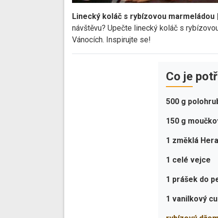
Linecký koláč s rybízovou marmeládou 
návštěvu? Upečte linecký koláč s rybízovo
Vánocích. Inspirujte se!
Co je pot
500 g polohr
150 g moučko
1 změklá Her
1 celé vejce
1 prášek do p
1 vanilkový c