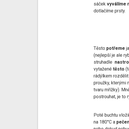
sáček
vyválíme 
dotlačíme prsty.
Těsto
potřeme
j
(nejlepší je ale r
struhadle
nastr
vytažené
těsto
(t
rádýlkem rozdělit
proužky, kterými
tvaru mřížky). Mn
postrouhat, je to r
Poté buchtu vlož
na 180°C a
peče
nebo dokud nebu