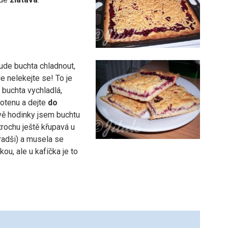
bude buchta chladnout,
le nelekejte se! To je
 buchta vychladlá,
rotenu a dejte
do
vě hodinky jsem buchtu
 trochu ještě křupavá u
ejradši) a musela se
ou, ale u kafíčka je to
!