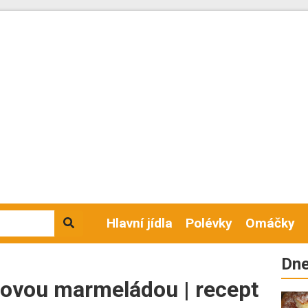
Hlavní jídla
Polévky
Omáčky
Dne
ízovou marmeládou | recept