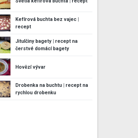
Světlá kefírová buchta | recept
Kefírová buchta bez vajec |
recept
Jitulčiny bagety | recept na
čerstvé domácí bagety
Hovězí vývar
Drobenka na buchtu | recept na
rychlou drobenku