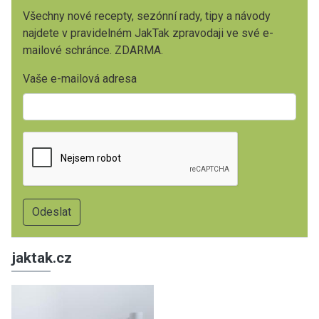
Všechny nové recepty, sezónní rady, tipy a návody
najdete v pravidelném JakTak zpravodaji ve své e-
mailové schránce. ZDARMA.
Vaše e-mailová adresa
jaktak.cz