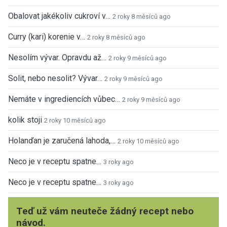
Obalovat jakékoliv cukroví v…
2 roky 8 měsíců ago
Curry (kari) korenie v…
2 roky 8 měsíců ago
Nesolím vývar. Opravdu až…
2 roky 9 měsíců ago
Solit, nebo nesolit? Vývar…
2 roky 9 měsíců ago
Nemáte v ingrediencích vůbec…
2 roky 9 měsíců ago
kolik stoji
2 roky 10 měsíců ago
Holanďan je zaručená lahoda,…
2 roky 10 měsíců ago
Neco je v receptu spatne…
3 roky ago
Neco je v receptu spatne…
3 roky ago
Teď už vám neuteče žádný recept nebo
návod.