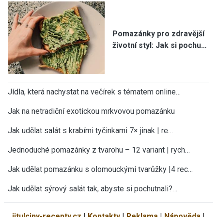
Pomazánky pro zdravější
životní styl: Jak si pochu…
Jídla, která nachystat na večírek s tématem online…
Jak na netradiční exotickou mrkvovou pomazánku
Jak udělat salát s krabími tyčinkami 7× jinak | re…
Jednoduché pomazánky z tvarohu – 12 variant | rych…
Jak udělat pomazánku s olomouckými tvarůžky |4 rec…
Jak udělat sýrový salát tak, abyste si pochutnali?…
jitulciny-recepty.cz
|
Kontakty
|
Reklama
|
Nápověda
|