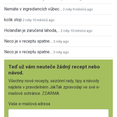
Nemáte v ingrediencích vůbec…
2 roky 9 měsíců ago
kolik stoji
2 roky 10 měsíců ago
Holanďan je zaručená lahoda,…
2 roky 10 měsíců ago
Neco je v receptu spatne…
3 roky ago
Neco je v receptu spatne…
3 roky ago
Teď už vám neuteče žádný recept nebo
návod.
Všechny nové recepty, sezónní rady, tipy a návody
najdete v pravidelném JakTak zpravodaji ve své e-
mailové schránce. ZDARMA.
Vaše e-mailová adresa