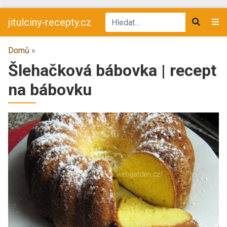
jitulciny-recepty.cz
Domů
»
Šlehačková bábovka | recept
na bábovku