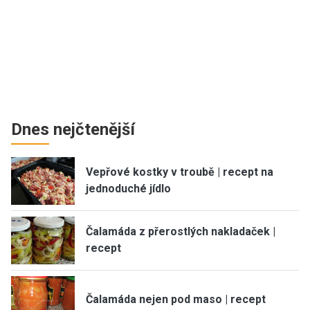
Dnes nejčtenější
Vepřové kostky v troubě | recept na
jednoduché jídlo
Čalamáda z přerostlých nakladaček |
recept
Čalamáda nejen pod maso | recept