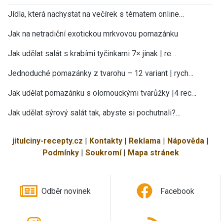
Jídla, která nachystat na večírek s tématem online…
Jak na netradiční exotickou mrkvovou pomazánku
Jak udělat salát s krabími tyčinkami 7× jinak | re…
Jednoduché pomazánky z tvarohu – 12 variant | rych…
Jak udělat pomazánku s olomouckými tvarůžky |4 rec…
Jak udělat sýrový salát tak, abyste si pochutnali?…
jitulciny-recepty.cz
|
Kontakty
|
Reklama
|
Nápověda
|
Podmínky
|
Soukromí
|
Mapa stránek
Odběr novinek
Facebook