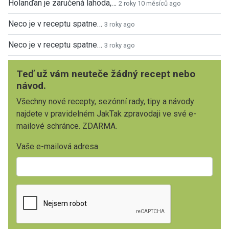
Holanďan je zaručená lahoda,…
2 roky 10 měsíců ago
Neco je v receptu spatne…
3 roky ago
Neco je v receptu spatne…
3 roky ago
Teď už vám neuteče žádný recept nebo
návod.
Všechny nové recepty, sezónní rady, tipy a návody
najdete v pravidelném JakTak zpravodaji ve své e-
mailové schránce. ZDARMA.
Vaše e-mailová adresa