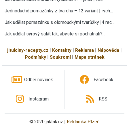
Jednoduché pomazánky z tvarohu – 12 variant | rych…
Jak udělat pomazánku s olomouckými tvarůžky |4 rec…
Jak udělat sýrový salát tak, abyste si pochutnali?…
jitulciny-recepty.cz
|
Kontakty
|
Reklama
|
Nápověda
|
Podmínky
|
Soukromí
|
Mapa stránek
Odběr novinek
Facebook
Instagram
RSS
© 2020 jaktak.cz |
Reklamka Plzeň