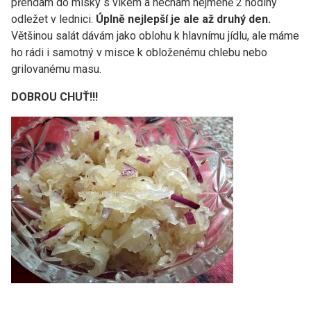
přendám do misky s víkem a nechám nejméně 2 hodiny
odležet v lednici.
Úplně nejlepší je ale až druhý den.
Většinou salát dávám jako oblohu k hlavnímu jídlu, ale máme
ho rádi i samotný v misce k obloženému chlebu nebo
grilovanému masu.
DOBROU CHUŤ!!!