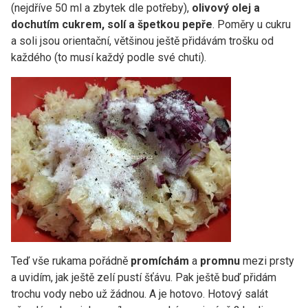
(nejdříve 50 ml a zbytek dle potřeby),
olivový olej a
dochutím cukrem, solí a špetkou pepře
. Poměry u cukru
a soli jsou orientační, většinou ještě přidávám trošku od
každého (to musí každý podle své chuti).
Teď vše rukama pořádně
promíchám
a
promnu
mezi prsty
a uvidím, jak ještě zelí pustí šťávu. Pak ještě buď přidám
trochu vody nebo už žádnou. A je hotovo. Hotový salát