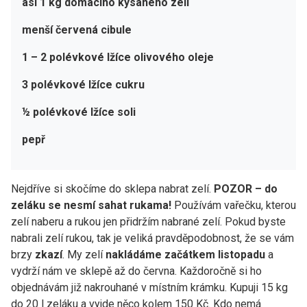
asi 1 kg domácího kysaného zelí
menší červená cibule
1 – 2 polévkové lžíce olivového oleje
3 polévkové lžíce cukru
½ polévkové lžíce soli
pepř
Nejdříve si skočíme do sklepa nabrat zelí.
POZOR – do
zeláku se nesmí sahat rukama!
Používám vařečku, kterou
zelí naberu a rukou jen přidržím nabrané zelí. Pokud byste
nabrali zelí rukou, tak je veliká pravděpodobnost, že se vám
brzy
zkazí
. My zelí
nakládáme
začátkem listopadu
a
vydrží nám ve sklepě až do června. Každoročně si ho
objednávám již nakrouhané v místním krámku. Kupuji 15 kg
do 20 l zeláku a vyjde něco kolem 150 Kč. Kdo nemá