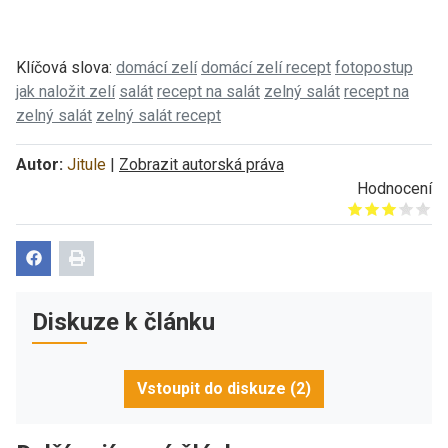
Klíčová slova:
domácí zelí
domácí zelí recept
fotopostup
jak naložit zelí
salát
recept na salát
zelný salát
recept na
zelný salát
zelný salát recept
Autor:
Jitule
|
Zobrazit autorská práva
Hodnocení
Give it 1/5
Give it 2/5
Give it 3/5
Give it 4/5
Give it 5/5
Diskuze k článku
Vstoupit do diskuze (2)