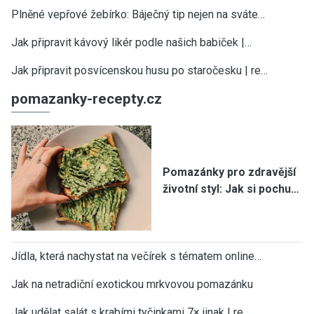
Plněné vepřové žebírko: Báječný tip nejen na sváte…
Jak připravit kávový likér podle našich babiček |…
Jak připravit posvícenskou husu po staročesku | re…
pomazanky-recepty.cz
Pomazánky pro zdravější
životní styl: Jak si pochu…
Jídla, která nachystat na večírek s tématem online…
Jak na netradiční exotickou mrkvovou pomazánku
Jak udělat salát s krabími tyčinkami 7× jinak | re…