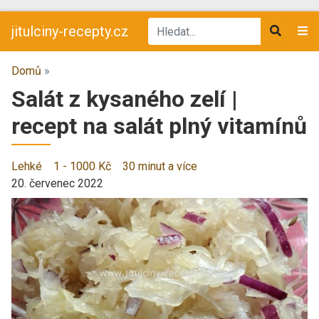
jitulciny-recepty.cz
Domů
»
Salát z kysaného zelí |
recept na salát plný vitamínů
Lehké
1 - 1000 Kč
30 minut a více
20. červenec 2022