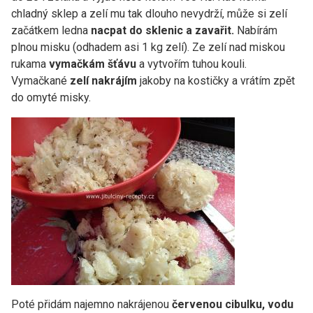
chladný sklep a zelí mu tak dlouho nevydrží, může si zelí
začátkem ledna
nacpat do sklenic a zavařit.
Nabírám
plnou misku (odhadem asi 1 kg zelí). Ze zelí nad miskou
rukama
vymačkám šťávu
a vytvořím tuhou kouli.
Vymačkané
zelí nakrájím
jakoby na kostičky a vrátím zpět
do omyté misky.
Poté přidám najemno nakrájenou
červenou cibulku, vodu