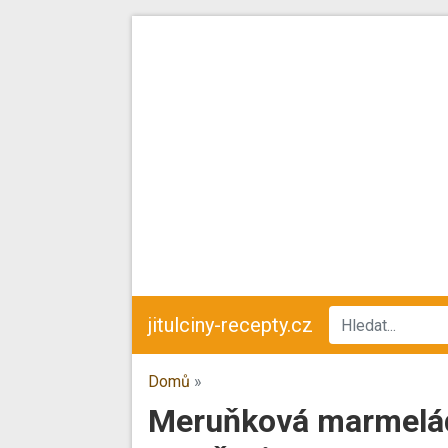
jitulciny-recepty.cz
Domů
»
Meruňková marmelád