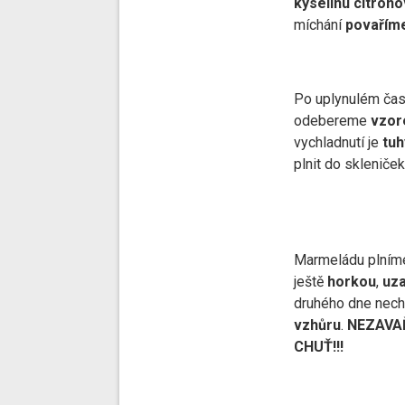
kyselinu citrón
míchání
povařím
Po uplynulém čase
odebereme
vzor
vychladnutí je
tuh
plnit do skleniček
Marmeládu plníme
ještě
horkou
,
uz
druhého dne ne
vzhůru
.
NEZAVA
CHUŤ!!!