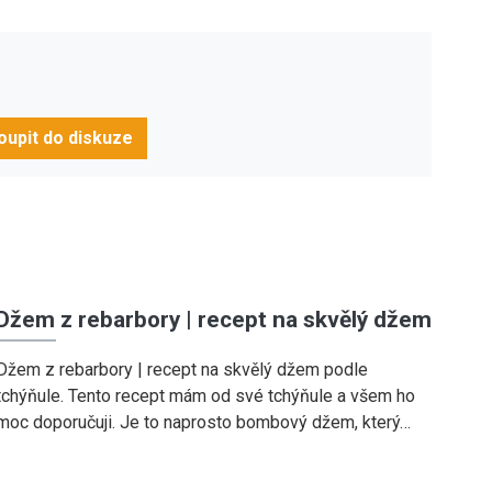
oupit do diskuze
Džem z rebarbory | recept na skvělý džem
Džem z rebarbory | recept na skvělý džem podle
tchýňule. Tento recept mám od své tchýňule a všem ho
moc doporučuji. Je to naprosto bombový džem, který…