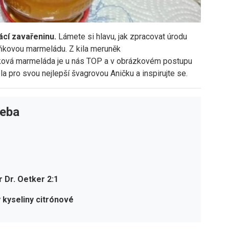
cí zavařeninu.
Lámete si hlavu, jak zpracovat úrodu
ňkovou marmeládu. Z kila meruněk
ová marmeláda je u nás TOP a v obrázkovém postupu
la pro svou nejlepší švagrovou Aničku a inspirujte se.
řeba
r Dr. Oetker 2:1
y kyseliny citrónové