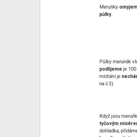
Meruňky
omyje
půlky
.
Půlky meruněk v
podlijeme
je 100
míchání je
nechá
na č.3).
Když jsou meruňky
tyčovým mixére
dohladka, přidá