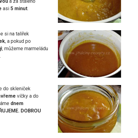
ovou
a za stálého
e
asi
5 minut
.
 si na talířek
ek
, a pokud po
ý
, můžeme marmeládu
.
 do skleniček
avřeme
víčky a do
cháme
dnem
ŘUJEME. DOBROU