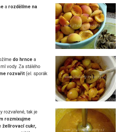
me
a
rozdělíme na
ložíme
do hrnce
a
 ml vody. Za stálého
me rozvařit
(el. sporák
 rozvařené, tak je
m rozmixujme
me
želírovací cukr,