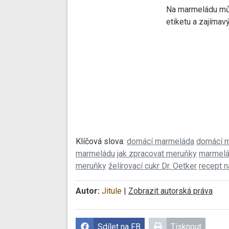
Na marmeládu můž
etiketu a zajímavý
Klíčová slova:
domácí marmeláda
domácí 
marmeládu
jak zpracovat meruňky
marmelá
meruňky
želírovací cukr Dr. Oetker
recept 
Autor:
Jitule
|
Zobrazit autorská práva
Sdílet na FB
Tisknout