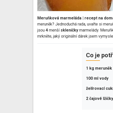
Meruňková marmeláda | recept na domá
meruněk? Jednoduchá rada, uvařte si meru
jsou
4
menší
skleničky
marmelády.
Meruňk
mrkněte, jaký originální dárek jsem vymysle
Co je pot
1 kg meruněk
100 ml vody
želírovací cuk
2 čajové lžičk