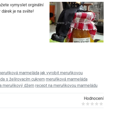
ete vymyslet orginální
 dárek je na světe!
meruňková marmeláda
jak vyrobit meruňkovou
da s želírovacím cukrem
meruňková marmeláda
na meruňkový džem
recept na meruňkovou marmeládu
Hodnocení
Give it 1/5
Give it 2/5
Give it 3/5
Give it 4/5
Give it 5/5