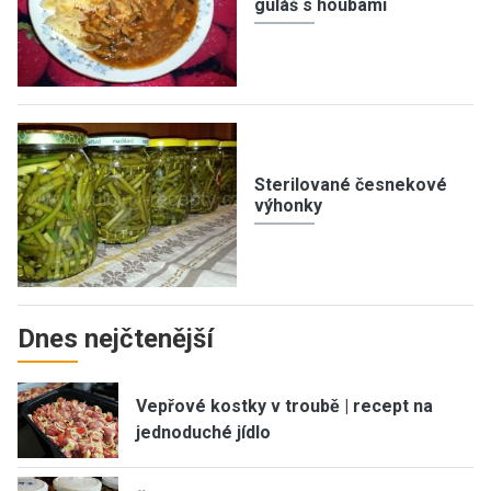
guláš s houbami
Sterilované česnekové
výhonky
Dnes nejčtenější
Vepřové kostky v troubě | recept na
jednoduché jídlo