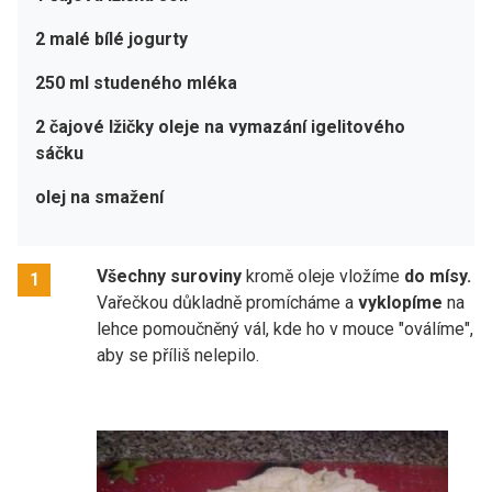
2 malé bílé jogurty
250 ml studeného mléka
2 čajové lžičky oleje na vymazání igelitového
sáčku
olej na smažení
Všechny suroviny
kromě oleje vložíme
do mísy.
1
Vařečkou důkladně promícháme a
vyklopíme
na
lehce pomoučněný vál, kde ho v mouce "oválíme",
aby se příliš nelepilo.