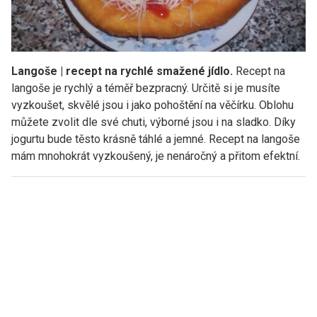
Langoše | recept na rychlé smažené jídlo.
Recept na
langoše je rychlý a téměř bezpracný. Určitě si je musíte
vyzkoušet, skvělé jsou i jako pohoštění na věčírku. Oblohu
můžete zvolit dle své chuti, výborné jsou i na sladko. Díky
jogurtu bude těsto krásně táhlé a jemné. Recept na langoše
mám mnohokrát vyzkoušený, je nenáročný a přitom efektní.