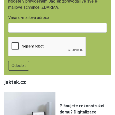
najdete v pravidelném JakTak zpravodaji ve své e-
mailové schránce. ZDARMA.
Vaše e-mailová adresa
jaktak.cz
Plánujete rekonstrukci
domu? Digitalizace