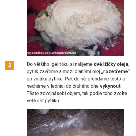
Do většího igeliťáku si nalijeme
dvě lžičky oleje
,
2
pytlík zavřeme a mezi dlaněmi olej
„rozetřeme“
po vnitřku pytlíku. Pak do něj přendáme těsto a
necháme v lednici do druhého dne
vykynout
.
Těsto zdvojnásobí objem, tak podle toho zvolte
velikost pytlíku.