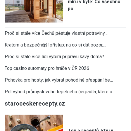
míru v bytě: Co všechno
po…
Proč si stále více Čechů pěstuje vlastní potraviny…
Kratom a bezpečnější přístup: na co si dát pozor,…
Proč si stále více lidí vybírá přípravu kávy doma?
Top casino automaty pro hráče v ČR 2026
Pohovka pro hosty: jak vybrat pohodlné přespání be…
Pět výhod průmyslového tepelného čerpadla, které o…
staroceskerecepty.cz
Top 5 receptů, které