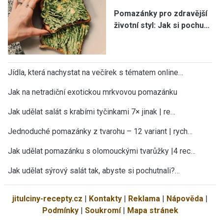
Pomazánky pro zdravější
životní styl: Jak si pochu…
Jídla, která nachystat na večírek s tématem online…
Jak na netradiční exotickou mrkvovou pomazánku
Jak udělat salát s krabími tyčinkami 7× jinak | re…
Jednoduché pomazánky z tvarohu – 12 variant | rych…
Jak udělat pomazánku s olomouckými tvarůžky |4 rec…
Jak udělat sýrový salát tak, abyste si pochutnali?…
jitulciny-recepty.cz
|
Kontakty
|
Reklama
|
Nápověda
|
Podmínky
|
Soukromí
|
Mapa stránek