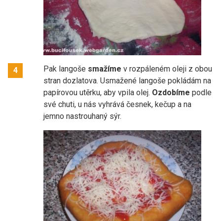
Pak langoše
smažíme
v rozpáleném oleji z obou
4
stran dozlatova. Usmažené langoše pokládám na
papírovou utěrku, aby vpila olej.
Ozdobíme
podle
své chuti, u nás vyhrává česnek, kečup a na
jemno nastrouhaný sýr.