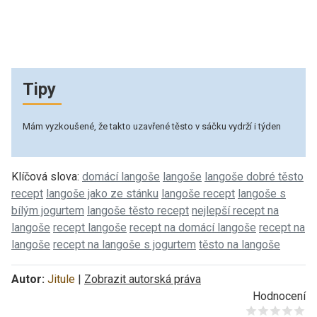
Tipy
Mám vyzkoušené, že takto uzavřené těsto v sáčku vydrží i týden
Klíčová slova:
domácí langoše
langoše
langoše dobré těsto
recept
langoše jako ze stánku
langoše recept
langoše s
bílým jogurtem
langoše těsto recept
nejlepší recept na
langoše
recept langoše
recept na domácí langoše
recept na
langoše
recept na langoše s jogurtem
těsto na langoše
Autor:
Jitule
|
Zobrazit autorská práva
Hodnocení
Give it 1/5
Give it 2/5
Give it 3/5
Give it 4/5
Give it 5/5