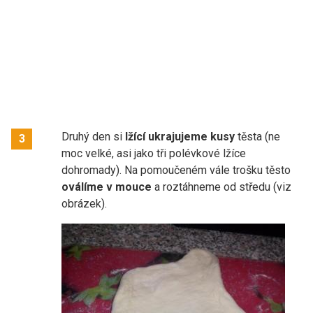
Druhý den si
lžící ukrajujeme kusy
těsta (ne
3
moc velké, asi jako tři polévkové lžíce
dohromady). Na pomoučeném vále trošku těsto
oválíme v mouce
a roztáhneme od středu (viz
obrázek).