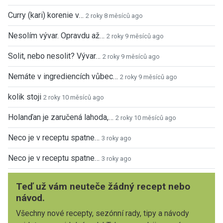
Curry (kari) korenie v…
2 roky 8 měsíců ago
Nesolím vývar. Opravdu až…
2 roky 9 měsíců ago
Solit, nebo nesolit? Vývar…
2 roky 9 měsíců ago
Nemáte v ingrediencích vůbec…
2 roky 9 měsíců ago
kolik stoji
2 roky 10 měsíců ago
Holanďan je zaručená lahoda,…
2 roky 10 měsíců ago
Neco je v receptu spatne…
3 roky ago
Neco je v receptu spatne…
3 roky ago
Teď už vám neuteče žádný recept nebo
návod.
Všechny nové recepty, sezónní rady, tipy a návody