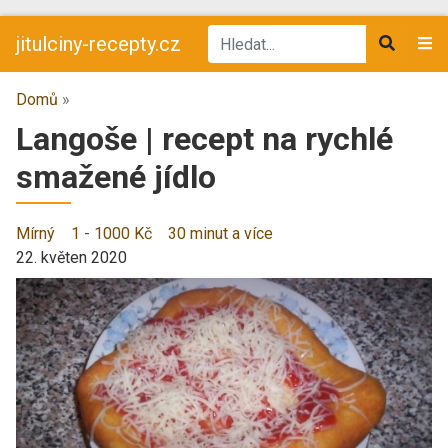
jitulciny-recepty.cz
Domů
»
Langoše | recept na rychlé
smažené jídlo
Mírný
1 - 1000 Kč
30 minut a více
22. květen 2020