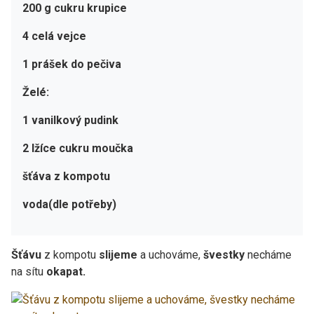
200 g cukru krupice
4 celá vejce
1 prášek do pečiva
Želé:
1 vanilkový pudink
2 lžíce cukru moučka
šťáva z kompotu
voda(dle potřeby)
Šťávu
z kompotu
slijeme
a uchováme,
švestky
necháme
na sítu
okapat.