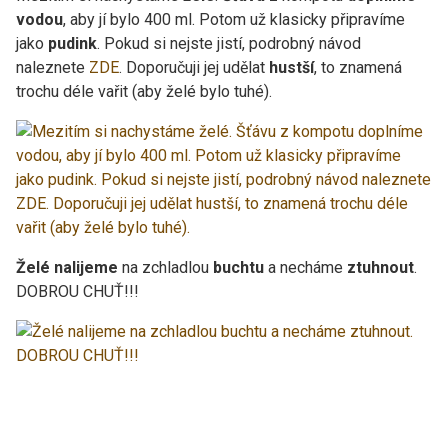
vodou
, aby jí bylo 400 ml. Potom už klasicky připravíme
jako
pudink
. Pokud si nejste jistí, podrobný návod
naleznete
ZDE
. Doporučuji jej udělat
hustší
, to znamená
trochu déle vařit (aby želé bylo tuhé).
Želé nalijeme
na zchladlou
buchtu
a necháme
ztuhnout
.
DOBROU CHUŤ!!!