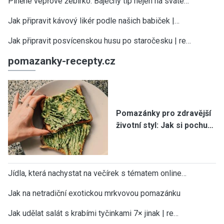
Plněné vepřové žebírko: Báječný tip nejen na sváte…
Jak připravit kávový likér podle našich babiček |…
Jak připravit posvícenskou husu po staročesku | re…
pomazanky-recepty.cz
Pomazánky pro zdravější
životní styl: Jak si pochu…
Jídla, která nachystat na večírek s tématem online…
Jak na netradiční exotickou mrkvovou pomazánku
Jak udělat salát s krabími tyčinkami 7× jinak | re…