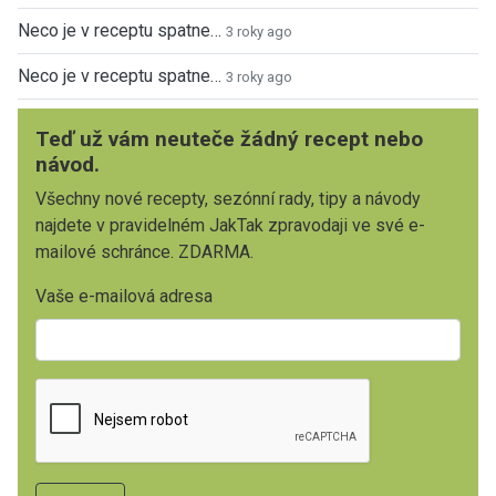
Neco je v receptu spatne…
3 roky ago
Neco je v receptu spatne…
3 roky ago
Teď už vám neuteče žádný recept nebo
návod.
Všechny nové recepty, sezónní rady, tipy a návody
najdete v pravidelném JakTak zpravodaji ve své e-
mailové schránce. ZDARMA.
Vaše e-mailová adresa