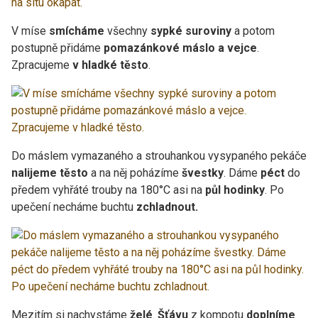
V míse
smícháme
všechny
sypké suroviny
a potom
postupně přidáme
pomazánkové máslo a vejce
.
Zpracujeme
v hladké těsto
.
Do máslem vymazaného a strouhankou vysypaného pekáče
nalijeme těsto
a na něj poházíme
švestky
. Dáme
péct
do
předem vyhřáté trouby na 180°C asi na
půl hodinky
. Po
upečení necháme buchtu
zchladnout.
Mezitím si nachystáme
želé
.
Šťávu
z kompotu
doplníme