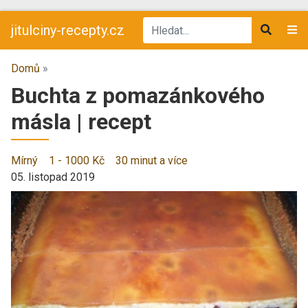
jitulciny-recepty.cz
Domů
»
Buchta z pomazánkového
másla | recept
Mírný
1 - 1000 Kč
30 minut a více
05. listopad 2019