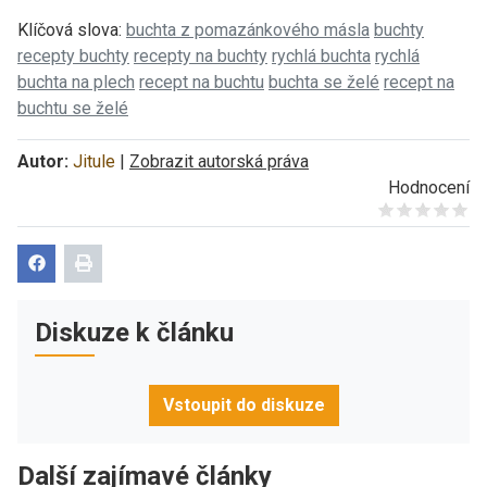
Klíčová slova:
buchta z pomazánkového másla
buchty
recepty buchty
recepty na buchty
rychlá buchta
rychlá
buchta na plech
recept na buchtu
buchta se želé
recept na
buchtu se želé
Autor:
Jitule
|
Zobrazit autorská práva
Hodnocení
Give it 1/5
Give it 2/5
Give it 3/5
Give it 4/5
Give it 5/5
Diskuze k článku
Vstoupit do diskuze
Další zajímavé články