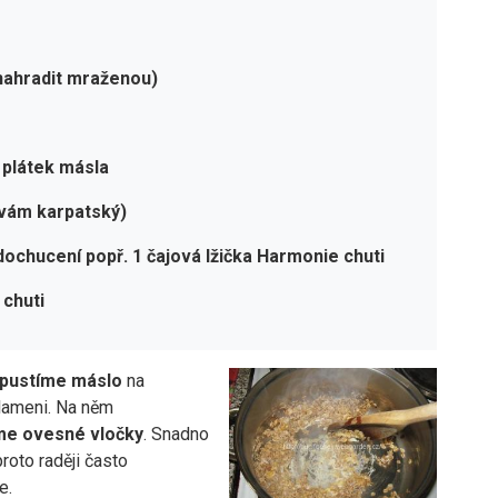
 nahradit mraženou)
 plátek másla
ívám karpatský)
dochucení popř. 1 čajová lžička Harmonie chuti
 chuti
pustíme máslo
na
lameni. Na něm
e ovesné vločky
. Snadno
proto raději často
e.