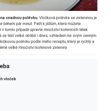
t na snadnou polévku
. Vločková polévka se zeleninou je
e během pár minut. Patří k jídlům, která můžete
 tomto případě upravte množství kořenících látek.
rá se těší velké oblibě i dnes, vzhledem ke svým cenným
ločkovou polévku podle mého receptu, který je rychlý a
měrně velké množství kořenové zeleniny.
řeba
h vloček