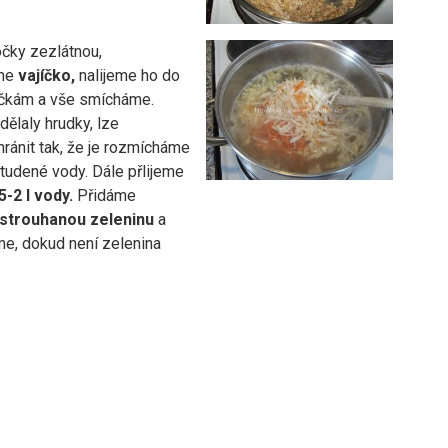
očky zezlátnou,
me
vajíčko,
nalijeme ho do
očkám a vše smícháme.
ělaly hrudky, lze
hránit tak, že je rozmícháme
tudené vody. Dále přlijeme
5-2 l vody.
Přidáme
strouhanou zeleninu
a
me, dokud není zelenina