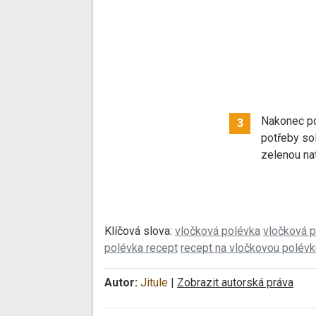
Nakonec p
3
potřeby so
zelenou nat
Klíčová slova:
vločková polévka
vločková p
polévka recept
recept na vločkovou polévk
Autor:
Jitule
|
Zobrazit autorská práva