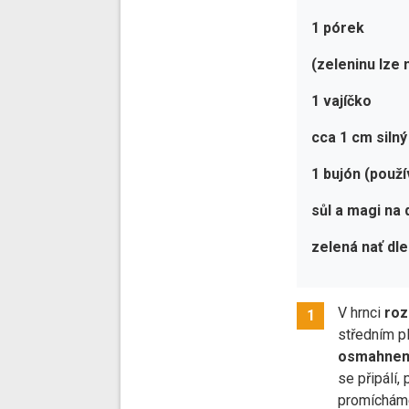
1 pórek
(zeleninu lze
1 vajíčko
cca 1 cm silný
1 bujón (použ
sůl a magi na 
zelená nať dle
V hrnci
roz
1
středním p
osmahnem
se připálí, 
promíchám