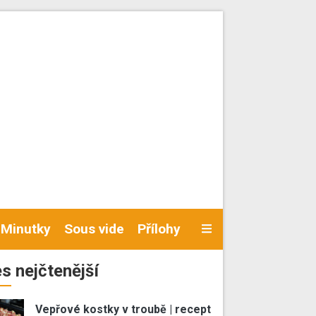
Minutky
Sous vide
Přílohy
s nejčtenější
Vepřové kostky v troubě | recept