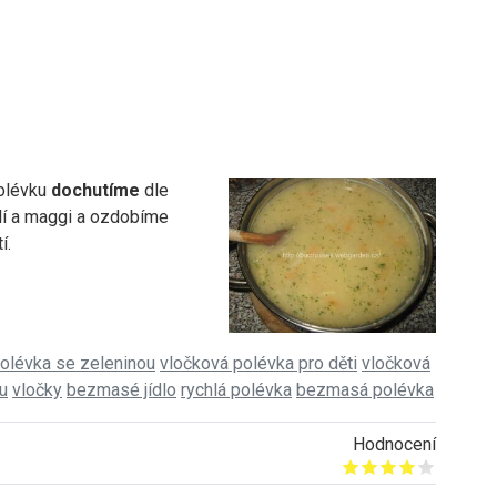
olévku
dochutíme
dle
lí a maggi a ozdobíme
í.
olévka se zeleninou
vločková polévka pro děti
vločková
u
vločky
bezmasé jídlo
rychlá polévka
bezmasá polévka
Hodnocení
Give it 1/5
Give it 2/5
Give it 3/5
Give it 4/5
Give it 5/5