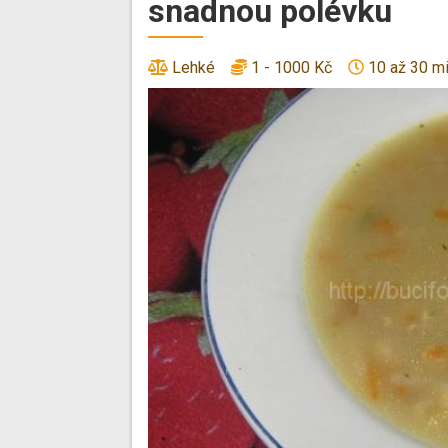
snadnou polévku
Lehké
1 - 1000 Kč
10 až 30 m