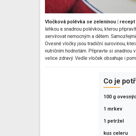
Vločková polévka se zeleninou | recep
lehkou a snadnou polévkou, kterou připravít
servírovat nemocným a dětem. Samozřejmě v
Ovesné vločky jsou tradiční surovinou, kte
nutričním hodnotám. Připravte si snadnou v
velice zdravý. Vedle vloček obsahuje i po
Co je pot
100 g ovesnýc
1 mrkev
1 petržel
kus celeru