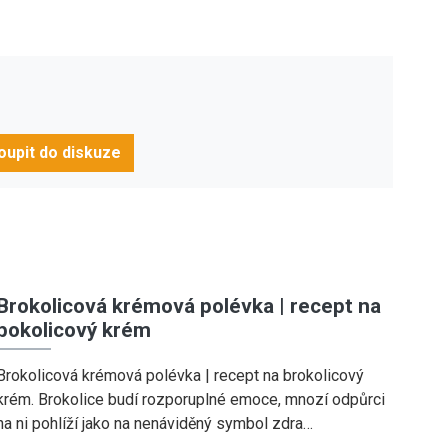
oupit do diskuze
Brokolicová krémová polévka | recept na
bokolicový krém
Brokolicová krémová polévka | recept na brokolicový
krém. Brokolice budí rozporuplné emoce, mnozí odpůrci
na ni pohlíží jako na nenáviděný symbol zdra…