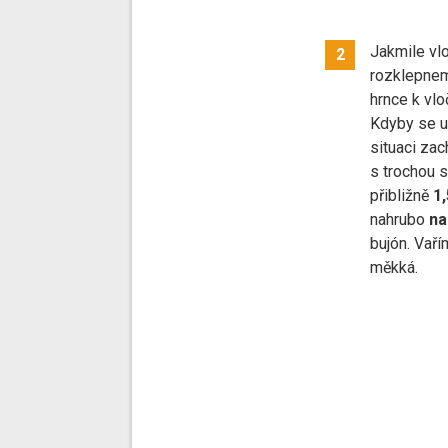
Jakmile vl
2
rozklepne
hrnce k vl
Kdyby se ud
situaci zac
s trochou s
přibližně
1,
nahrubo
na
bujón. Vaří
měkká.