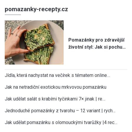
pomazanky-recepty.cz
Pomazánky pro zdravější
životní styl: Jak si pochu…
Jídla, která nachystat na večírek s tématem online…
Jak na netradiční exotickou mrkvovou pomazánku
Jak udělat salát s krabími tyčinkami 7× jinak | re…
Jednoduché pomazánky z tvarohu – 12 variant | rych…
Jak udělat pomazánku s olomouckými tvarůžky |4 rec…