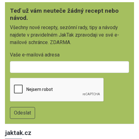
Teď už vám neuteče žádný recept nebo
návod.
Všechny nové recepty, sezónní rady, tipy a návody
najdete v pravidelném JakTak zpravodaji ve své e-
mailové schránce. ZDARMA.
Vaše e-mailová adresa
jaktak.cz