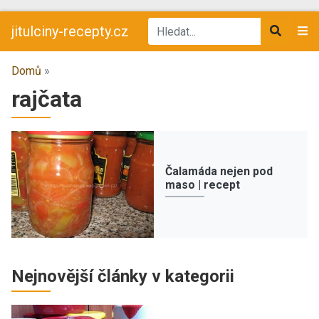
jitulciny-recepty.cz
Domů
»
rajčata
Čalamáda nejen pod
maso | recept
Nejnovější články v kategorii