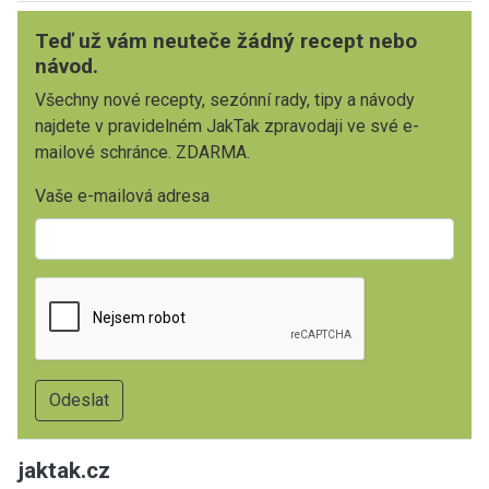
Teď už vám neuteče žádný recept nebo
návod.
Všechny nové recepty, sezónní rady, tipy a návody
najdete v pravidelném JakTak zpravodaji ve své e-
mailové schránce. ZDARMA.
Vaše e-mailová adresa
jaktak.cz