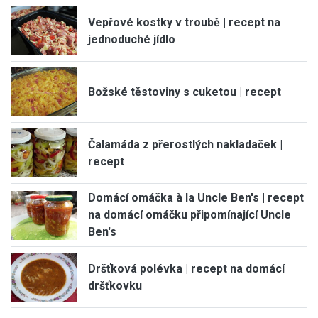
Vepřové kostky v troubě | recept na
jednoduché jídlo
Božské těstoviny s cuketou | recept
Čalamáda z přerostlých nakladaček |
recept
Domácí omáčka à la Uncle Ben's | recept
na domácí omáčku připomínající Uncle
Ben's
Dršťková polévka | recept na domácí
dršťkovku