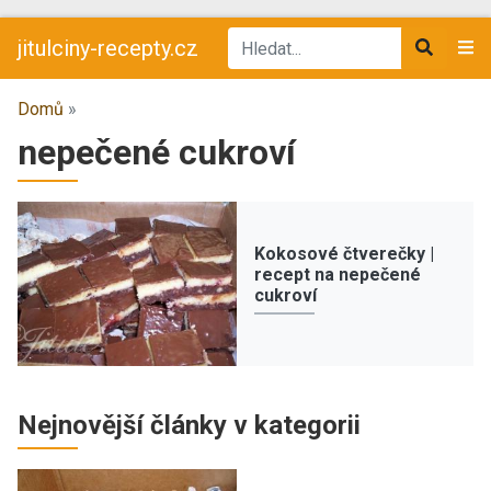
jitulciny-recepty.cz
Domů
»
nepečené cukroví
Kokosové čtverečky |
recept na nepečené
cukroví
Nejnovější články v kategorii