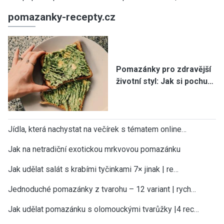
pomazanky-recepty.cz
Pomazánky pro zdravější
životní styl: Jak si pochu…
Jídla, která nachystat na večírek s tématem online…
Jak na netradiční exotickou mrkvovou pomazánku
Jak udělat salát s krabími tyčinkami 7× jinak | re…
Jednoduché pomazánky z tvarohu – 12 variant | rych…
Jak udělat pomazánku s olomouckými tvarůžky |4 rec…