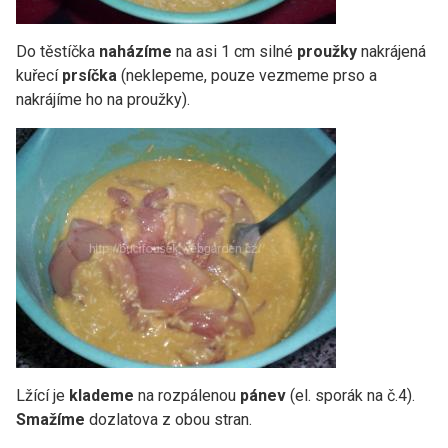
Do těstíčka
naházíme
na asi 1 cm silné
proužky
nakrájená
kuřecí
prsíčka
(neklepeme, pouze vezmeme prso a
nakrájíme ho na proužky).
Lžící je
klademe
na rozpálenou
pánev
(el. sporák na č.4).
Smažíme
dozlatova z obou stran.