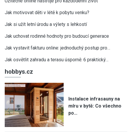
Užitečné online nástroje pro každodenní život
Jak motivovat děti v létě k pobytu venku?
Jak si užít letní úrodu a výlety s lehkostí
Jak uchovat rodinné hodnoty pro budoucí generace
Jak vystavit fakturu online: jednoduchý postup pro…
Jak osvětlit zahradu a terasu úsporně: 6 praktický…
hobbys.cz
Instalace infrasauny na
míru v bytě: Co všechno
po…