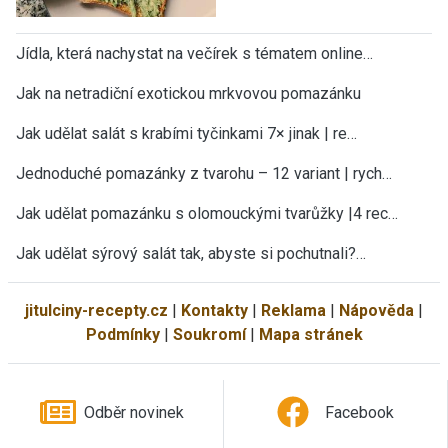
Jídla, která nachystat na večírek s tématem online…
Jak na netradiční exotickou mrkvovou pomazánku
Jak udělat salát s krabími tyčinkami 7× jinak | re…
Jednoduché pomazánky z tvarohu – 12 variant | rych…
Jak udělat pomazánku s olomouckými tvarůžky |4 rec…
Jak udělat sýrový salát tak, abyste si pochutnali?…
jitulciny-recepty.cz
|
Kontakty
|
Reklama
|
Nápověda
|
Podmínky
|
Soukromí
|
Mapa stránek
Odběr novinek
Facebook