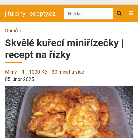
jitulciny-recepty.cz
Domů
»
Skvělé kuřecí miniřízečky |
recept na řízky
Mírný
1 - 1000 Kč
30 minut a více
05. únor 2025