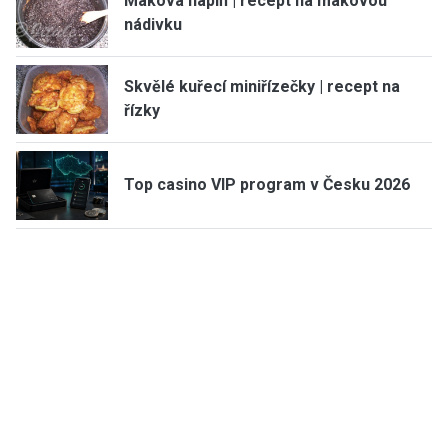
Maková náplň | recept na makovou
nádivku
Skvělé kuřecí miniřízečky | recept na
řízky
Top casino VIP program v Česku 2026