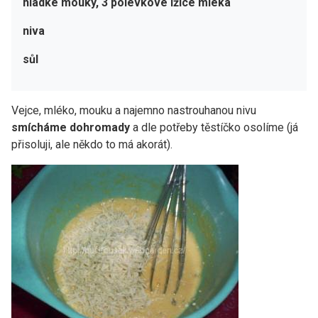
hladké mouky, 3 polévkové lžíce mléka
niva
sůl
Vejce, mléko, mouku a najemno nastrouhanou nivu
smícháme dohromady
a dle potřeby těstíčko osolíme (já
přisoluji, ale někdo to má akorát).