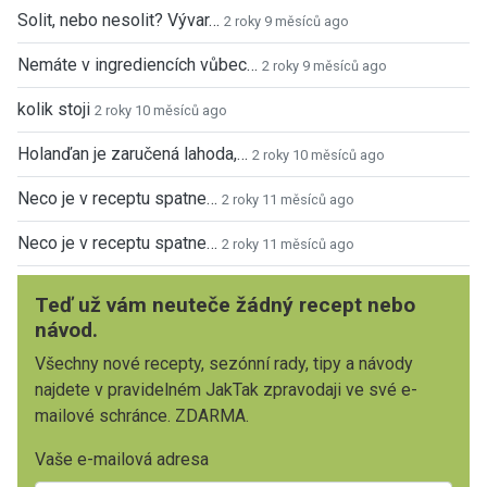
Solit, nebo nesolit? Vývar…
2 roky 9 měsíců ago
Nemáte v ingrediencích vůbec…
2 roky 9 měsíců ago
kolik stoji
2 roky 10 měsíců ago
Holanďan je zaručená lahoda,…
2 roky 10 měsíců ago
Neco je v receptu spatne…
2 roky 11 měsíců ago
Neco je v receptu spatne…
2 roky 11 měsíců ago
Teď už vám neuteče žádný recept nebo
návod.
Všechny nové recepty, sezónní rady, tipy a návody
najdete v pravidelném JakTak zpravodaji ve své e-
mailové schránce. ZDARMA.
Vaše e-mailová adresa