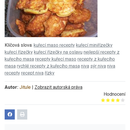
Klíčová slova:
kuřecí maso recepty
kuřecí miniřízečky
kuřecí řízečky
kuřecí řízečky na oslavu
nejlepší recepty z
kuřecího masa
recepty kuřecí maso
recepty z kuřecího
masa
rychlé recepty z kuřecího masa
niva
sýr niva
niva
recepty
recept niva
řízky
Autor:
Jitule
|
Zobrazit autorská práva
Hodnocení
Give it 1/5
Give it 2/5
Give it 3/5
Give it 4/5
Give it 5/5