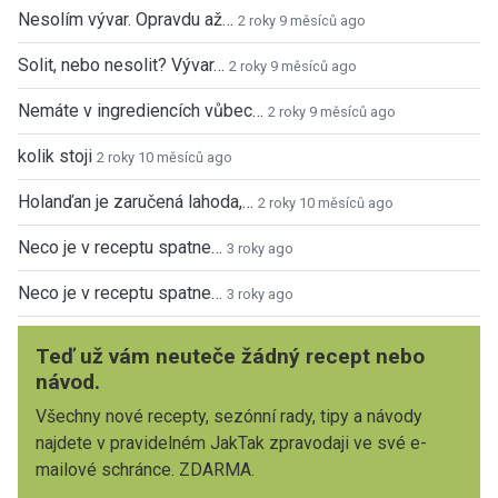
Nesolím vývar. Opravdu až…
2 roky 9 měsíců ago
Solit, nebo nesolit? Vývar…
2 roky 9 měsíců ago
Nemáte v ingrediencích vůbec…
2 roky 9 měsíců ago
kolik stoji
2 roky 10 měsíců ago
Holanďan je zaručená lahoda,…
2 roky 10 měsíců ago
Neco je v receptu spatne…
3 roky ago
Neco je v receptu spatne…
3 roky ago
Teď už vám neuteče žádný recept nebo
návod.
Všechny nové recepty, sezónní rady, tipy a návody
najdete v pravidelném JakTak zpravodaji ve své e-
mailové schránce. ZDARMA.