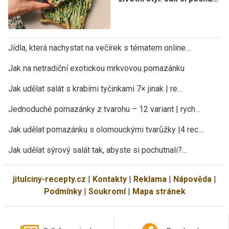
Jídla, která nachystat na večírek s tématem online…
Jak na netradiční exotickou mrkvovou pomazánku
Jak udělat salát s krabími tyčinkami 7× jinak | re…
Jednoduché pomazánky z tvarohu – 12 variant | rych…
Jak udělat pomazánku s olomouckými tvarůžky |4 rec…
Jak udělat sýrový salát tak, abyste si pochutnali?…
jitulciny-recepty.cz
|
Kontakty
|
Reklama
|
Nápověda
|
Podmínky
|
Soukromí
|
Mapa stránek