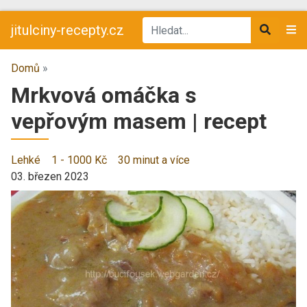
jitulciny-recepty.cz
Domů
»
Mrkvová omáčka s
vepřovým masem | recept
Lehké
1 - 1000 Kč
30 minut a více
03. březen 2023