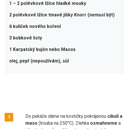
1 – 2 polévkové lžíce hladké mouky
2 polévkové lžíce tmavé jíšky Knorr (nemusí být)
6 kuliček nového koření
3 bobkové listy
1 Karpatský bujón nebo Masox
olej, pepř (nepoužívám), sůl
Do pekáče dáme na kostičky pokrájenou
cibuli a
1
maso
(trouba na 250°C). Zlehka
osmahneme
a