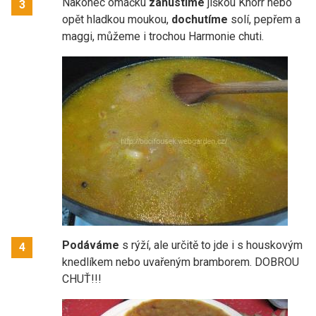
Nakonec omáčku
zahustíme
jíškou Knorr nebo
3
opět hladkou moukou,
dochutíme
solí, pepřem a
maggi, můžeme i trochou Harmonie chuti.
Podáváme
s rýží, ale určitě to jde i s houskovým
4
knedlíkem nebo uvařeným bramborem. DOBROU
CHUŤ!!!