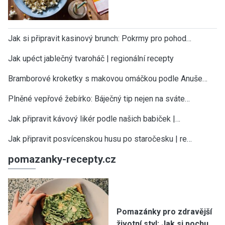
Jak si připravit kasinový brunch: Pokrmy pro pohod…
Jak upéct jablečný tvaroháč | regionální recepty
Bramborové kroketky s makovou omáčkou podle Anuše…
Plněné vepřové žebírko: Báječný tip nejen na sváte…
Jak připravit kávový likér podle našich babiček |…
Jak připravit posvícenskou husu po staročesku | re…
pomazanky-recepty.cz
Pomazánky pro zdravější
životní styl: Jak si pochu…