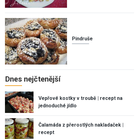
Pindruše
Dnes nejčtenější
Vepřové kostky v troubě | recept na
jednoduché jídlo
Čalamáda z přerostlých nakladaček |
recept