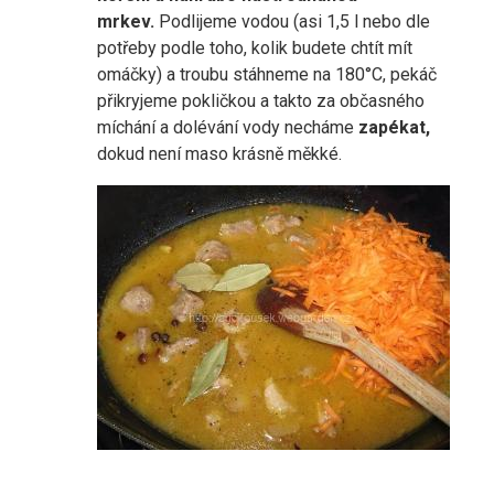
mrkev.
Podlijeme vodou (asi 1,5 l nebo dle
potřeby podle toho, kolik budete chtít mít
omáčky) a troubu stáhneme na 180°C, pekáč
přikryjeme pokličkou a takto za občasného
míchání a dolévání vody necháme
zapékat,
dokud není maso krásně měkké.