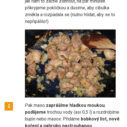
jak nám to začne zlátnout, na pár minutek
přikryjeme pokličkou a dusíme, aby cibulka
změkla a rozpadala se (nutno hlídat, aby se to
nepřipálilo!).
Pak maso
zaprášíme hladkou moukou
,
2
podlijeme
trochou vody (asi 0,5 l) a rozdrobíme
bujón nebo masox. Přidáme
bobkový list, nové
koření a nahrubo nastrouhanou