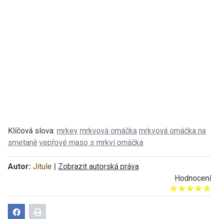
Klíčová slova:
mrkev
mrkvová omáčka
mrkvová omáčka na
smetaně
vepřové maso s mrkví omáčka
Autor:
Jitule
|
Zobrazit autorská práva
Hodnocení
Give it 1/5
Give it 2/5
Give it 3/5
Give it 4/5
Give it 5/5